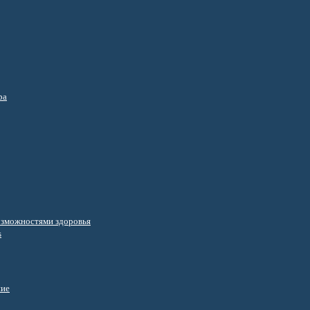
ра
озможностями здоровья
s
ние