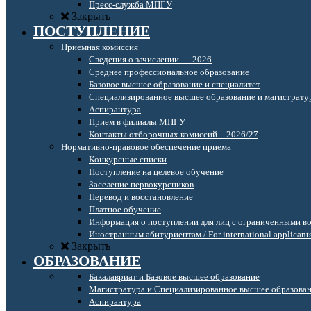
Пресс-служба МПГУ
Закрыть
ПОСТУПЛЕНИЕ
Приемная комиссия
Сведения о зачислении — 2026
Среднее профессиональное образование
Базовое высшее образование и специалитет
Специализированное высшее образование и магистрату
Аспирантура
Прием в филиалы МПГУ
Контакты отборочных комиссий – 2026/27
Нормативно-правовое обеспечение приема
Конкурсные списки
Поступление на целевое обучение
Заселение первокурсников
Перевод и восстановление
Платное обучение
Информация о поступлении для лиц с ограниченными в
Иностранным абитуриентам / For international applicant
Закрыть
ОБРАЗОВАНИЕ
Бакалавриат и Базовое высшее образование
Магистратура и Специализированное высшее образова
Аспирантура