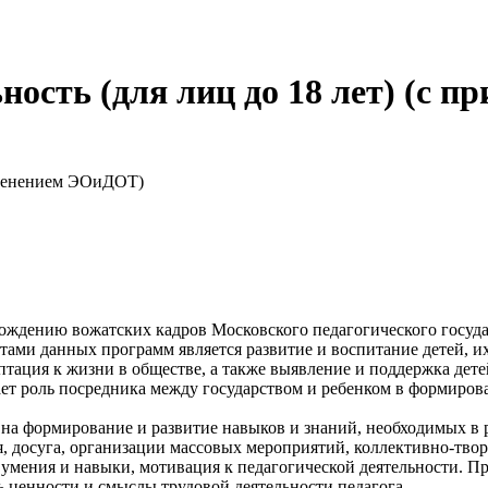
ность (для лиц до 18 лет) (с
рименением ЭОиДОТ)
ждению вожатских кадров Московского педагогического госуда
ми данных программ является развитие и воспитание детей, и
аптация к жизни в обществе, а также выявление и поддержка де
т роль посредника между государством и ребенком в формирова
 формирование и развитие навыков и знаний, необходимых в ра
я, досуга, организации массовых мероприятий, коллективно-твор
умения и навыки, мотивация к педагогической деятельности. П
 ценности и смыслы трудовой деятельности педагога.