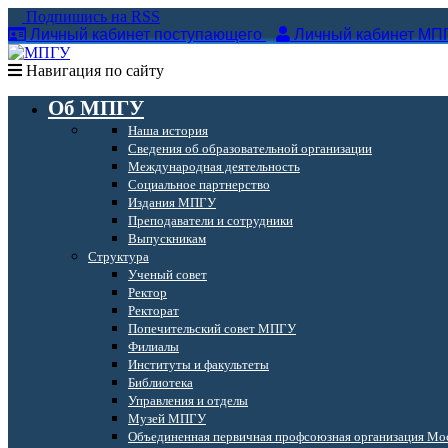
Подпишись на RSS
Личный кабинет поступающего
Личный кабинет МП
Навигация по сайту
Об МПГУ
Наша история
Сведения об образовательной организации
Международная деятельность
Социальное партнерство
Издания МПГУ
Преподаватели и сотрудники
Выпускникам
Структура
Ученый совет
Ректор
Ректорат
Попечительский совет МПГУ
Филиалы
Институты и факультеты
Библиотека
Управления и отделы
Музей МПГУ
Объединенная первичная профсоюзная организация Мос