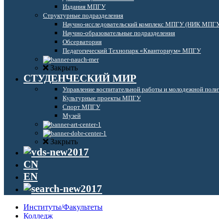
Издания МПГУ
Структурные подразделения
Научно-исследовательский комплекс МПГУ (НИК МПГ
Научно-образовательные подразделения
Обсерватория
Педагогический Технопарк «Кванториум» МПГУ
Закрыть
СТУДЕНЧЕСКИЙ МИР
Управление воспитательной работы и молодежной поли
Культурные проекты МПГУ
Спорт МПГУ
Музей
Закрыть
CN
EN
Институты/Факультеты
Колледж