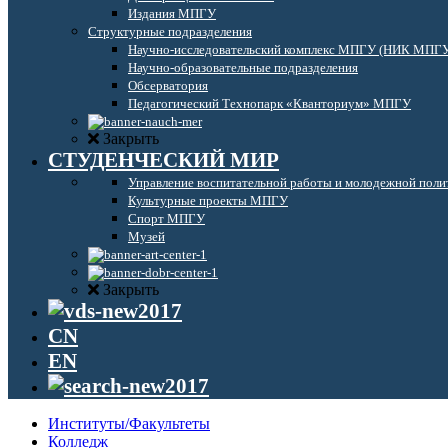
Издания МПГУ
Структурные подразделения
Научно-исследовательский комплекс МПГУ (НИК МПГ
Научно-образовательные подразделения
Обсерватория
Педагогический Технопарк «Кванториум» МПГУ
Закрыть
СТУДЕНЧЕСКИЙ МИР
Управление воспитательной работы и молодежной поли
Культурные проекты МПГУ
Спорт МПГУ
Музей
Закрыть
CN
EN
Институты/Факультеты
Колледж