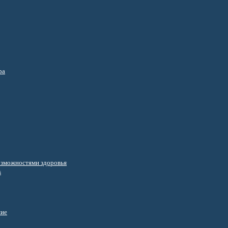
ра
озможностями здоровья
s
ние