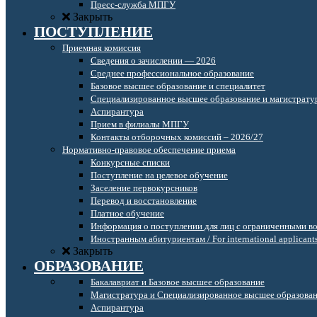
Пресс-служба МПГУ
Закрыть
ПОСТУПЛЕНИЕ
Приемная комиссия
Сведения о зачислении — 2026
Среднее профессиональное образование
Базовое высшее образование и специалитет
Специализированное высшее образование и магистрату
Аспирантура
Прием в филиалы МПГУ
Контакты отборочных комиссий – 2026/27
Нормативно-правовое обеспечение приема
Конкурсные списки
Поступление на целевое обучение
Заселение первокурсников
Перевод и восстановление
Платное обучение
Информация о поступлении для лиц с ограниченными в
Иностранным абитуриентам / For international applicant
Закрыть
ОБРАЗОВАНИЕ
Бакалавриат и Базовое высшее образование
Магистратура и Специализированное высшее образова
Аспирантура