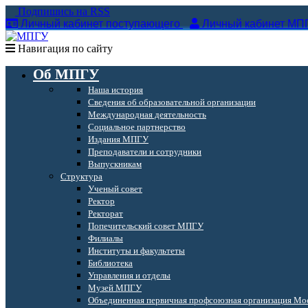
Подпишись на RSS
Личный кабинет поступающего
Личный кабинет МП
Навигация по сайту
Об МПГУ
Наша история
Сведения об образовательной организации
Международная деятельность
Социальное партнерство
Издания МПГУ
Преподаватели и сотрудники
Выпускникам
Структура
Ученый совет
Ректор
Ректорат
Попечительский совет МПГУ
Филиалы
Институты и факультеты
Библиотека
Управления и отделы
Музей МПГУ
Объединенная первичная профсоюзная организация Мос