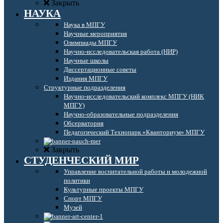
Закрыть
НАУКА
Наука в МПГУ
Научные мероприятия
Олимпиады МПГУ
Научно-исследовательская работа (НИР)
Научные школы
Диссертационные советы
Издания МПГУ
Структурные подразделения
Научно-исследовательский комплекс МПГУ (НИК
МПГУ)
Научно-образовательные подразделения
Обсерватория
Педагогический Технопарк «Кванториум» МПГУ
Закрыть
СТУДЕНЧЕСКИЙ МИР
Управление воспитательной работы и молодежной
политики
Культурные проекты МПГУ
Спорт МПГУ
Музей