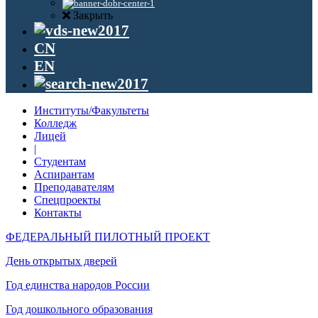
Закрыть
CN
EN
Институты/Факультеты
Колледж
Лицей
|
Студентам
Аспирантам
Преподавателям
Спецпроекты
Контакты
ФЕДЕРАЛЬНЫЙ ПИЛОТНЫЙ ПРОЕКТ
День открытых дверей
Год единства народов России
Год дошкольного образования