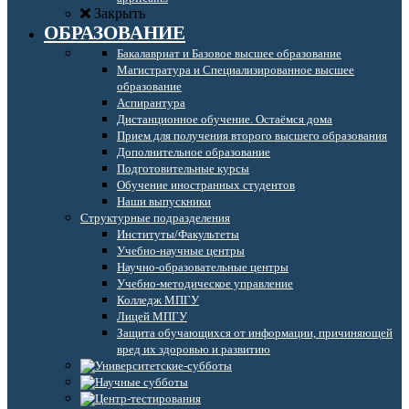
Закрыть
ОБРАЗОВАНИЕ
Бакалавриат и Базовое высшее образование
Магистратура и Специализированное высшее
образование
Аспирантура
Дистанционное обучение. Остаёмся дома
Прием для получения второго высшего образования
Дополнительное образование
Подготовительные курсы
Обучение иностранных студентов
Наши выпускники
Структурные подразделения
Институты/Факультеты
Учебно-научные центры
Научно-образовательные центры
Учебно-методическое управление
Колледж МПГУ
Лицей МПГУ
Защита обучающихся от информации, причиняющей
вред их здоровью и развитию