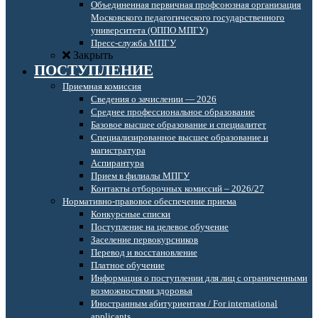
Объединенная первичная профсоюзная организация
Московского педагогического государственного
университета (ОППО МПГУ)
Пресс-служба МПГУ
Закрыть
ПОСТУПЛЕНИЕ
Приемная комиссия
Сведения о зачислении — 2026
Среднее профессиональное образование
Базовое высшее образование и специалитет
Специализированное высшее образование и
магистратура
Аспирантура
Прием в филиалы МПГУ
Контакты отборочных комиссий – 2026/27
Нормативно-правовое обеспечение приема
Конкурсные списки
Поступление на целевое обучение
Заселение первокурсников
Перевод и восстановление
Платное обучение
Информация о поступлении для лиц с ограниченными
возможностями здоровья
Иностранным абитуриентам / For international
applicants