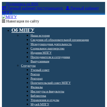
Подпишись на RSS
Личный кабинет поступающего
Личный кабинет
МПГУ
Навигация по сайту
Об МПГУ
Наша история
Сведения об образовательной организации
Международная деятельность
Социальное партнерство
Издания МПГУ
Преподаватели и сотрудники
Выпускникам
Структура
Ученый совет
Ректор
Ректорат
Попечительский совет МПГУ
Филиалы
Институты и факультеты
Библиотека
Управления и отделы
Музей МПГУ