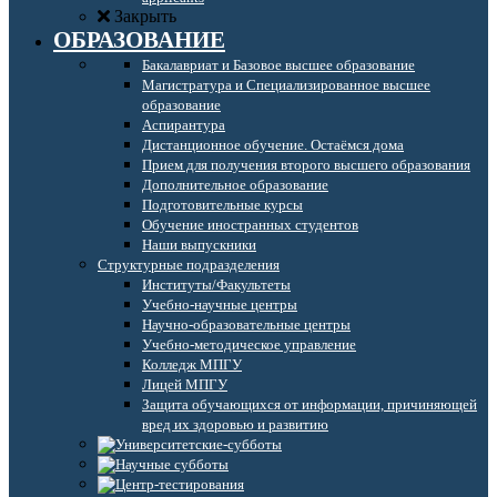
Закрыть
ОБРАЗОВАНИЕ
Бакалавриат и Базовое высшее образование
Магистратура и Специализированное высшее
образование
Аспирантура
Дистанционное обучение. Остаёмся дома
Прием для получения второго высшего образования
Дополнительное образование
Подготовительные курсы
Обучение иностранных студентов
Наши выпускники
Структурные подразделения
Институты/Факультеты
Учебно-научные центры
Научно-образовательные центры
Учебно-методическое управление
Колледж МПГУ
Лицей МПГУ
Защита обучающихся от информации, причиняющей
вред их здоровью и развитию