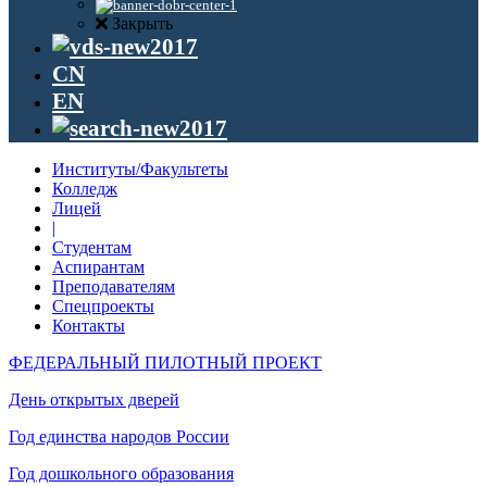
Закрыть
CN
EN
Институты/Факультеты
Колледж
Лицей
|
Студентам
Аспирантам
Преподавателям
Спецпроекты
Контакты
ФЕДЕРАЛЬНЫЙ ПИЛОТНЫЙ ПРОЕКТ
День открытых дверей
Год единства народов России
Год дошкольного образования