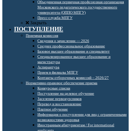
Объединенная первичная профсоюзная организация
Московского педагогического государственного
университета (ОППО МПГУ)
Пресс-служба МПГУ
Закрыть
ПОСТУПЛЕНИЕ
Приемная комиссия
Сведения о зачислении — 2026
Среднее профессиональное образование
Базовое высшее образование и специалитет
Специализированное высшее образование и
магистратура
Аспирантура
Прием в филиалы МПГУ
Контакты отборочных комиссий – 2026/27
Нормативно-правовое обеспечение приема
Конкурсные списки
Поступление на целевое обучение
Заселение первокурсников
Перевод и восстановление
Платное обучение
Информация о поступлении для лиц с ограниченными
возможностями здоровья
Иностранным абитуриентам / For international
applicants