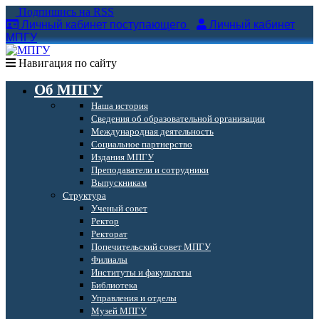
Подпишись на RSS
Личный кабинет поступающего
Личный кабинет
МПГУ
Навигация по сайту
Об МПГУ
Наша история
Сведения об образовательной организации
Международная деятельность
Социальное партнерство
Издания МПГУ
Преподаватели и сотрудники
Выпускникам
Структура
Ученый совет
Ректор
Ректорат
Попечительский совет МПГУ
Филиалы
Институты и факультеты
Библиотека
Управления и отделы
Музей МПГУ