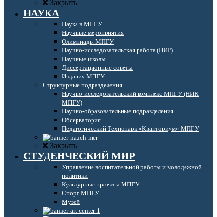
Закрыть
НАУКА
Наука в МПГУ
Научные мероприятия
Олимпиады МПГУ
Научно-исследовательская работа (НИР)
Научные школы
Диссертационные советы
Издания МПГУ
Структурные подразделения
Научно-исследовательский комплекс МПГУ (НИК
МПГУ)
Научно-образовательные подразделения
Обсерватория
Педагогический Технопарк «Кванториум» МПГУ
Закрыть
СТУДЕНЧЕСКИЙ МИР
Управление воспитательной работы и молодежной
политики
Культурные проекты МПГУ
Спорт МПГУ
Музей