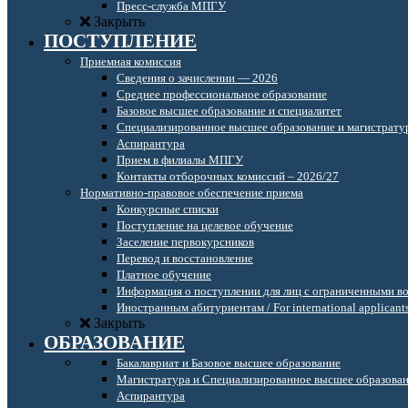
Пресс-служба МПГУ
Закрыть
ПОСТУПЛЕНИЕ
Приемная комиссия
Сведения о зачислении — 2026
Среднее профессиональное образование
Базовое высшее образование и специалитет
Специализированное высшее образование и магистрату
Аспирантура
Прием в филиалы МПГУ
Контакты отборочных комиссий – 2026/27
Нормативно-правовое обеспечение приема
Конкурсные списки
Поступление на целевое обучение
Заселение первокурсников
Перевод и восстановление
Платное обучение
Информация о поступлении для лиц с ограниченными в
Иностранным абитуриентам / For international applicant
Закрыть
ОБРАЗОВАНИЕ
Бакалавриат и Базовое высшее образование
Магистратура и Специализированное высшее образова
Аспирантура