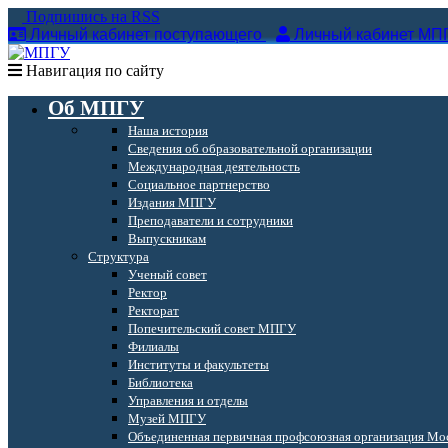
Подпишись на RSS
Личный кабинет поступающего
Личный кабинет МП
Навигация по сайту
Об МПГУ
Наша история
Сведения об образовательной организации
Международная деятельность
Социальное партнерство
Издания МПГУ
Преподаватели и сотрудники
Выпускникам
Структура
Ученый совет
Ректор
Ректорат
Попечительский совет МПГУ
Филиалы
Институты и факультеты
Библиотека
Управления и отделы
Музей МПГУ
Объединенная первичная профсоюзная организация Мос