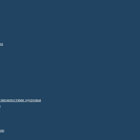
ра
озможностями здоровья
s
ние