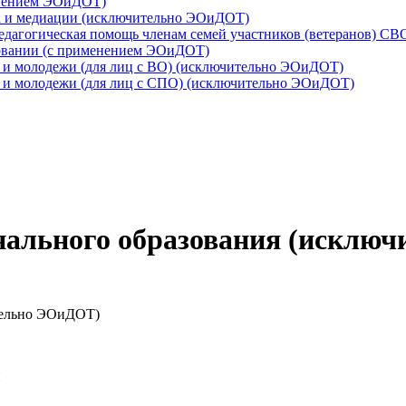
енением ЭОиДОТ)
га и медиации (исключительно ЭОиДОТ)
едагогическая помощь членам семей участников (ветеранов) С
зовании (с применением ЭОиДОТ)
й и молодежи (для лиц с ВО) (исключительно ЭОиДОТ)
й и молодежи (для лиц с СПО) (исключительно ЭОиДОТ)
онального образования (исклю
тельно ЭОиДОТ)
и