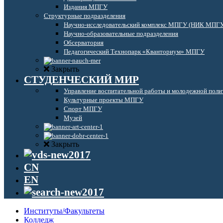
Издания МПГУ
Структурные подразделения
Научно-исследовательский комплекс МПГУ (НИК МПГ
Научно-образовательные подразделения
Обсерватория
Педагогический Технопарк «Кванториум» МПГУ
Закрыть
СТУДЕНЧЕСКИЙ МИР
Управление воспитательной работы и молодежной поли
Культурные проекты МПГУ
Спорт МПГУ
Музей
Закрыть
CN
EN
Институты/Факультеты
Колледж