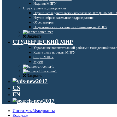
Издания МПГУ
Структурные подразделения
Научно-исследовательский комплекс МПГУ (НИК МПГ
Научно-образовательные подразделения
Обсерватория
Педагогический Технопарк «Кванториум» МПГУ
Закрыть
СТУДЕНЧЕСКИЙ МИР
Управление воспитательной работы и молодежной поли
Культурные проекты МПГУ
Спорт МПГУ
Музей
Закрыть
CN
EN
Институты/Факультеты
Колледж