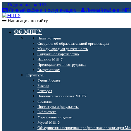
Подпишись на RSS
Личный кабинет поступающего
Личный кабинет МП
Навигация по сайту
Об МПГУ
Наша история
Сведения об образовательной организации
Международная деятельность
Социальное партнерство
Издания МПГУ
Преподаватели и сотрудники
Выпускникам
Структура
Ученый совет
Ректор
Ректорат
Попечительский совет МПГУ
Филиалы
Институты и факультеты
Библиотека
Управления и отделы
Музей МПГУ
Объединенная первичная профсоюзная организация Мос