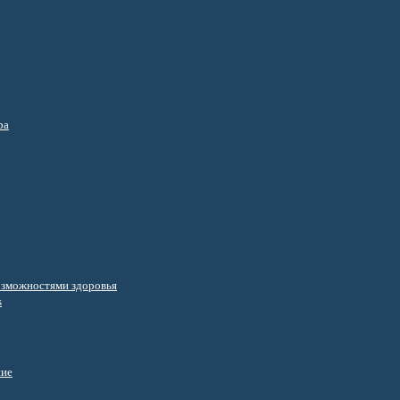
ра
озможностями здоровья
s
ние