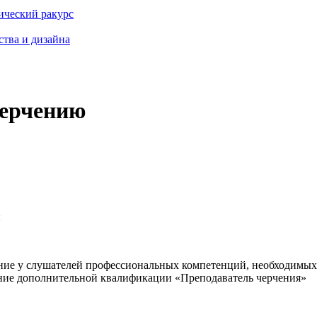
гический ракурс
ства и дизайна
черчению
и
ние у слушателей профессиональных компетенций, необходимых
ение дополнительной квалификации «Преподаватель черчения»