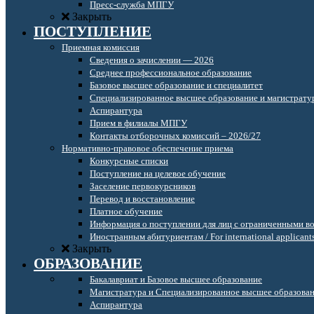
Пресс-служба МПГУ
Закрыть
ПОСТУПЛЕНИЕ
Приемная комиссия
Сведения о зачислении — 2026
Среднее профессиональное образование
Базовое высшее образование и специалитет
Специализированное высшее образование и магистрату
Аспирантура
Прием в филиалы МПГУ
Контакты отборочных комиссий – 2026/27
Нормативно-правовое обеспечение приема
Конкурсные списки
Поступление на целевое обучение
Заселение первокурсников
Перевод и восстановление
Платное обучение
Информация о поступлении для лиц с ограниченными в
Иностранным абитуриентам / For international applicant
Закрыть
ОБРАЗОВАНИЕ
Бакалавриат и Базовое высшее образование
Магистратура и Специализированное высшее образова
Аспирантура