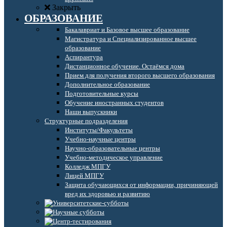
Закрыть
ОБРАЗОВАНИЕ
Бакалавриат и Базовое высшее образование
Магистратура и Специализированное высшее
образование
Аспирантура
Дистанционное обучение. Остаёмся дома
Прием для получения второго высшего образования
Дополнительное образование
Подготовительные курсы
Обучение иностранных студентов
Наши выпускники
Структурные подразделения
Институты/Факультеты
Учебно-научные центры
Научно-образовательные центры
Учебно-методическое управление
Колледж МПГУ
Лицей МПГУ
Защита обучающихся от информации, причиняющей
вред их здоровью и развитию