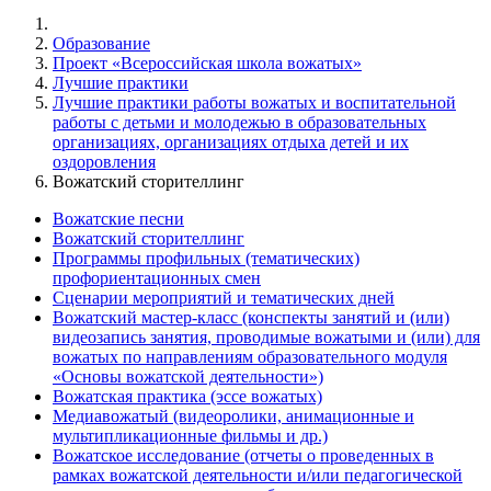
Образование
Проект «Всероссийская школа вожатых»
Лучшие практики
Лучшие практики работы вожатых и воспитательной
работы с детьми и молодежью в образовательных
организациях, организациях отдыха детей и их
оздоровления
Вожатский сторителлинг
Вожатские песни
Вожатский сторителлинг
Программы профильных (тематических)
профориентационных смен
Сценарии мероприятий и тематических дней
Вожатский мастер-класс (конспекты занятий и (или)
видеозапись занятия, проводимые вожатыми и (или) для
вожатых по направлениям образовательного модуля
«Основы вожатской деятельности»)
Вожатская практика (эссе вожатых)
Медиавожатый (видеоролики, анимационные и
мультипликационные фильмы и др.)
Вожатское исследование (отчеты о проведенных в
рамках вожатской деятельности и/или педагогической