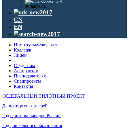
Закрыть
CN
EN
Институты/Факультеты
Колледж
Лицей
|
Студентам
Аспирантам
Преподавателям
Спецпроекты
Контакты
ФЕДЕРАЛЬНЫЙ ПИЛОТНЫЙ ПРОЕКТ
День открытых дверей
Год единства народов России
Год дошкольного образования