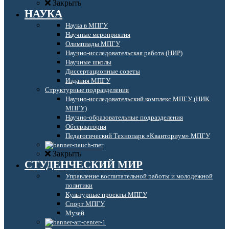
Закрыть
НАУКА
Наука в МПГУ
Научные мероприятия
Олимпиады МПГУ
Научно-исследовательская работа (НИР)
Научные школы
Диссертационные советы
Издания МПГУ
Структурные подразделения
Научно-исследовательский комплекс МПГУ (НИК
МПГУ)
Научно-образовательные подразделения
Обсерватория
Педагогический Технопарк «Кванториум» МПГУ
Закрыть
СТУДЕНЧЕСКИЙ МИР
Управление воспитательной работы и молодежной
политики
Культурные проекты МПГУ
Спорт МПГУ
Музей