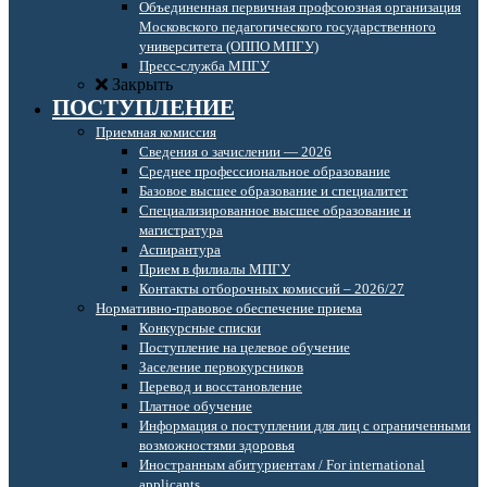
Объединенная первичная профсоюзная организация
Московского педагогического государственного
университета (ОППО МПГУ)
Пресс-служба МПГУ
Закрыть
ПОСТУПЛЕНИЕ
Приемная комиссия
Сведения о зачислении — 2026
Среднее профессиональное образование
Базовое высшее образование и специалитет
Специализированное высшее образование и
магистратура
Аспирантура
Прием в филиалы МПГУ
Контакты отборочных комиссий – 2026/27
Нормативно-правовое обеспечение приема
Конкурсные списки
Поступление на целевое обучение
Заселение первокурсников
Перевод и восстановление
Платное обучение
Информация о поступлении для лиц с ограниченными
возможностями здоровья
Иностранным абитуриентам / For international
applicants