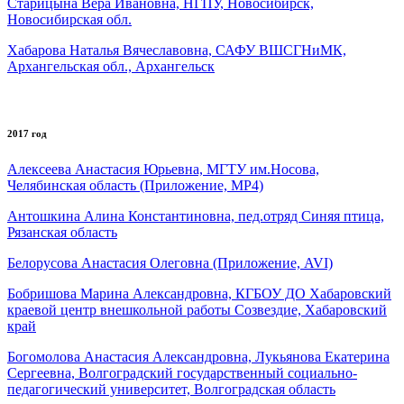
Старицына Вера Ивановна, НГПУ, Новосибирск,
Новосибирская обл.
Хабарова Наталья Вячеславовна, САФУ ВШСГНиМК,
Архангельская обл., Архангельск
2017 год
Алексеева Анастасия Юрьевна, МГТУ им.Носова,
Челябинская область (Приложение, MP4)
Антошкина Алина Константиновна, пед.отряд Синяя птица,
Рязанская область
Белорусова Анастасия Олеговна (Приложение, AVI)
Бобришова Марина Александровна, КГБОУ ДО Хабаровский
краевой центр внешкольной работы Созвездие, Хабаровский
край
Богомолова Анастасия Александровна, Лукьянова Екатерина
Сергеевна, Волгоградский государственный социально-
педагогический университет, Волгоградская область