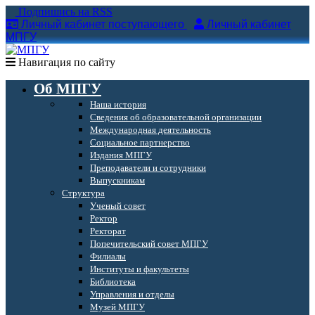
Подпишись на RSS
Личный кабинет поступающего
Личный кабинет
МПГУ
Навигация по сайту
Об МПГУ
Наша история
Сведения об образовательной организации
Международная деятельность
Социальное партнерство
Издания МПГУ
Преподаватели и сотрудники
Выпускникам
Структура
Ученый совет
Ректор
Ректорат
Попечительский совет МПГУ
Филиалы
Институты и факультеты
Библиотека
Управления и отделы
Музей МПГУ