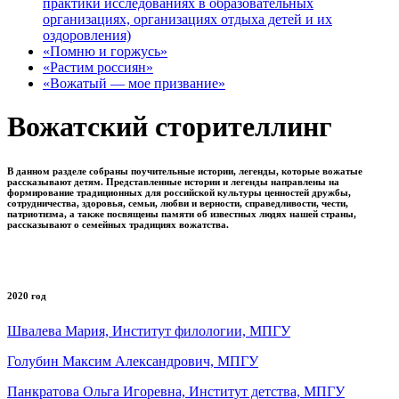
практики исследованиях в образовательных
организациях, организациях отдыха детей и их
оздоровления)
«Помню и горжусь»
«Растим россиян»
«Вожатый — мое призвание»
Вожатский сторителлинг
В данном разделе собраны поучительные истории, легенды, которые вожатые
рассказывают детям. Представленные истории и легенды направлены на
формирование традиционных для российской культуры ценностей дружбы,
сотрудничества, здоровья, семьи, любви и верности, справедливости, чести,
патриотизма, а также посвящены памяти об известных людях нашей страны,
рассказывают о семейных традициях вожатства.
2020 год
Швалева Мария, Институт филологии, МПГУ
Голубин Максим Александрович, МПГУ
Панкратова Ольга Игоревна, Институт детства, МПГУ