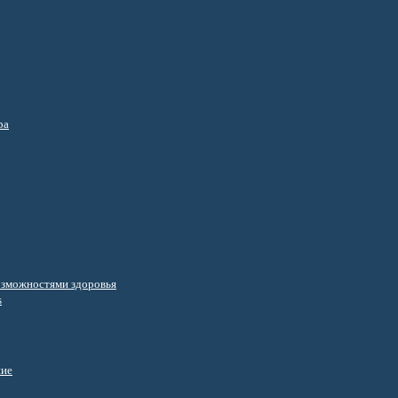
ра
озможностями здоровья
s
ние