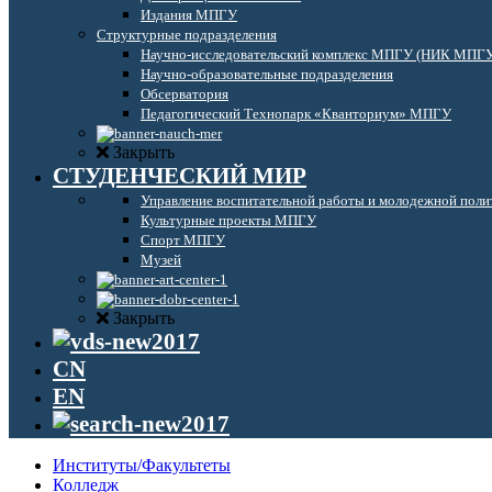
Издания МПГУ
Структурные подразделения
Научно-исследовательский комплекс МПГУ (НИК МПГ
Научно-образовательные подразделения
Обсерватория
Педагогический Технопарк «Кванториум» МПГУ
Закрыть
СТУДЕНЧЕСКИЙ МИР
Управление воспитательной работы и молодежной поли
Культурные проекты МПГУ
Спорт МПГУ
Музей
Закрыть
CN
EN
Институты/Факультеты
Колледж