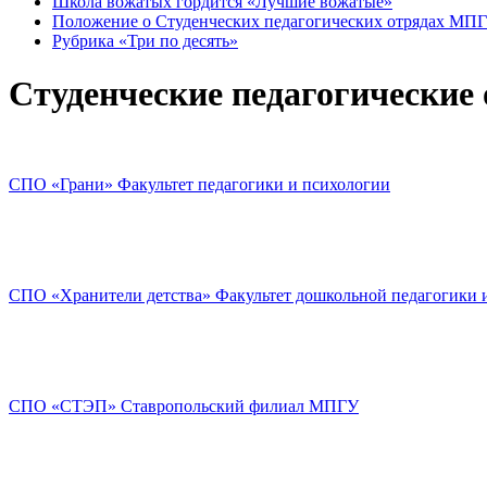
Школа вожатых гордится «Лучшие вожатые»
Положение о Студенческих педагогических отрядах МП
Рубрика «Три по десять»
Студенческие педагогически
СПО «Грани» Факультет педагогики и психологии
СПО «Хранители детства» Факультет дошкольной педагогики 
СПО «СТЭП» Ставропольский филиал МПГУ