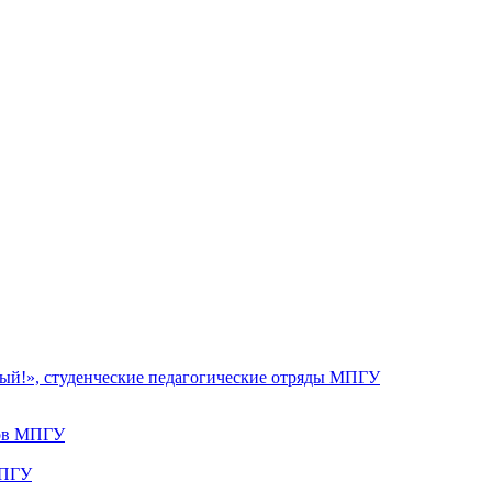
ый!», студенческие педагогические отряды МПГУ
дов МПГУ
МПГУ