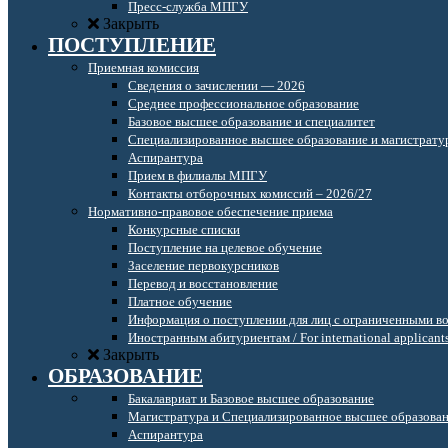
Пресс-служба МПГУ
Закрыть
ПОСТУПЛЕНИЕ
Приемная комиссия
Сведения о зачислении — 2026
Среднее профессиональное образование
Базовое высшее образование и специалитет
Специализированное высшее образование и магистрату
Аспирантура
Прием в филиалы МПГУ
Контакты отборочных комиссий – 2026/27
Нормативно-правовое обеспечение приема
Конкурсные списки
Поступление на целевое обучение
Заселение первокурсников
Перевод и восстановление
Платное обучение
Информация о поступлении для лиц с ограниченными в
Иностранным абитуриентам / For international applicant
Закрыть
ОБРАЗОВАНИЕ
Бакалавриат и Базовое высшее образование
Магистратура и Специализированное высшее образова
Аспирантура