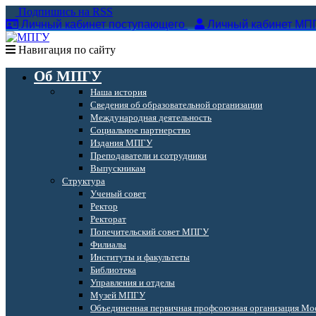
Подпишись на RSS
Личный кабинет поступающего
Личный кабинет МП
Навигация по сайту
Об МПГУ
Наша история
Сведения об образовательной организации
Международная деятельность
Социальное партнерство
Издания МПГУ
Преподаватели и сотрудники
Выпускникам
Структура
Ученый совет
Ректор
Ректорат
Попечительский совет МПГУ
Филиалы
Институты и факультеты
Библиотека
Управления и отделы
Музей МПГУ
Объединенная первичная профсоюзная организация Мос