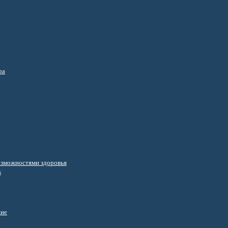
ра
озможностями здоровья
s
ние