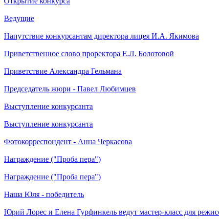
Открытие конкурса
Ведущие
Напутствие конкурсантам директора лицея И.А. Якимова
Приветственное слово проректора Е.Л. Болотовой
Приветствие Александра Гельмана
Председатель жюри - Павел Любимцев
Выступление конкурсанта
Выступление конкурсанта
Фотокорреспондент - Анна Черкасова
Награждение ("Проба пера")
Награждение ("Проба пера")
Наша Юля - победитель
Юрий Лорес и Елена Гурфинкель ведут мастер-класс для режис