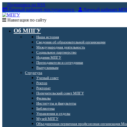
Подпишись на RSS
Личный кабинет поступающего
Личный кабинет МП
Навигация по сайту
Об МПГУ
Наша история
Сведения об образовательной организации
Международная деятельность
Социальное партнерство
Издания МПГУ
Преподаватели и сотрудники
Выпускникам
Структура
Ученый совет
Ректор
Ректорат
Попечительский совет МПГУ
Филиалы
Институты и факультеты
Библиотека
Управления и отделы
Музей МПГУ
Объединенная первичная профсоюзная организация Мос