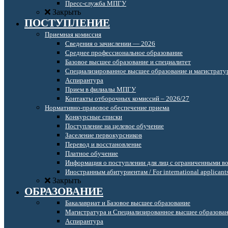
Пресс-служба МПГУ
Закрыть
ПОСТУПЛЕНИЕ
Приемная комиссия
Сведения о зачислении — 2026
Среднее профессиональное образование
Базовое высшее образование и специалитет
Специализированное высшее образование и магистрату
Аспирантура
Прием в филиалы МПГУ
Контакты отборочных комиссий – 2026/27
Нормативно-правовое обеспечение приема
Конкурсные списки
Поступление на целевое обучение
Заселение первокурсников
Перевод и восстановление
Платное обучение
Информация о поступлении для лиц с ограниченными в
Иностранным абитуриентам / For international applicant
Закрыть
ОБРАЗОВАНИЕ
Бакалавриат и Базовое высшее образование
Магистратура и Специализированное высшее образова
Аспирантура