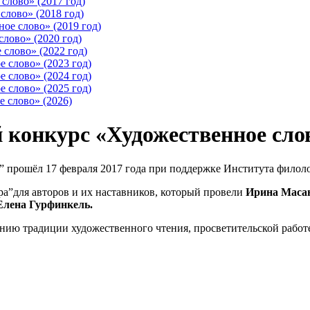
слово» (2017 год)
слово» (2018 год)
ое слово» (2019 год)
лово» (2020 год)
слово» (2022 год)
 слово» (2023 год)
 слово» (2024 год)
 слово» (2025 год)
 слово» (2026)
конкурс «Художественное слов
” прошёл 17 февраля 2017 года при поддержке Института филоло
ра”для авторов и их наставников, который провели
Ирина Маса
Елена Гурфинкель.
анию традиции художественного чтения, просветительской работ