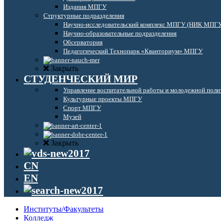
Издания МПГУ
Структурные подразделения
Научно-исследовательский комплекс МПГУ (НИК МПГ
Научно-образовательные подразделения
Обсерватория
Педагогический Технопарк «Кванториум» МПГУ
Закрыть
СТУДЕНЧЕСКИЙ МИР
Управление воспитательной работы и молодежной поли
Культурные проекты МПГУ
Спорт МПГУ
Музей
Закрыть
CN
EN
Институты/Факультеты
Колледж