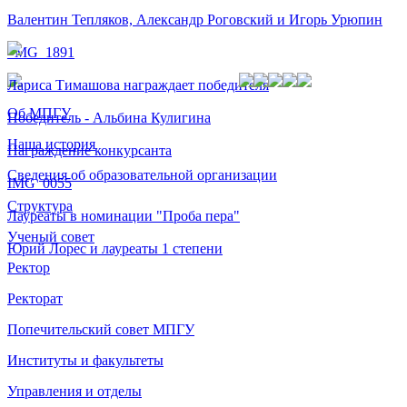
Валентин Тепляков, Александр Роговский и Игорь Урюпин
_MG_1891
Лариса Тимашова награждает победителя
Об МПГУ
Победитель - Альбина Кулигина
Наша история
Награждение конкурсанта
Сведения об образовательной организации
IMG_0055
Структура
Лауреаты в номинации "Проба пера"
Ученый совет
Юрий Лорес и лауреаты 1 степени
Ректор
Ректорат
Попечительский совет МПГУ
Институты и факультеты
Управления и отделы