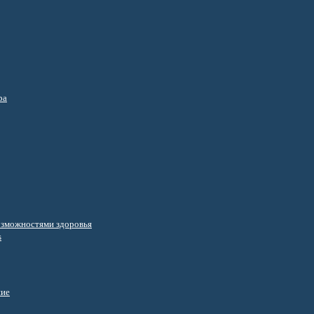
ра
озможностями здоровья
s
ние