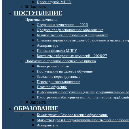
Пресс-служба МПГУ
Закрыть
ПОСТУПЛЕНИЕ
Приемная комиссия
Сведения о зачислении — 2026
Среднее профессиональное образование
Базовое высшее образование и специалитет
Специализированное высшее образование и магистрату
Аспирантура
Прием в филиалы МПГУ
Контакты отборочных комиссий – 2026/27
Нормативно-правовое обеспечение приема
Конкурсные списки
Поступление на целевое обучение
Заселение первокурсников
Перевод и восстановление
Платное обучение
Информация о поступлении для лиц с ограниченными в
Иностранным абитуриентам / For international applicant
Закрыть
ОБРАЗОВАНИЕ
Бакалавриат и Базовое высшее образование
Магистратура и Специализированное высшее образова
Аспирантура