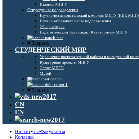
Издания МПГУ
Структурные подразделения
Научно-исследовательский комплекс МПГУ (НИК МПГ
Научно-образовательные подразделения
Обсерватория
Педагогический Технопарк «Кванториум» МПГУ
Закрыть
СТУДЕНЧЕСКИЙ МИР
Управление воспитательной работы и молодежной поли
Культурные проекты МПГУ
Спорт МПГУ
Музей
Закрыть
CN
EN
Институты/Факультеты
Колледж