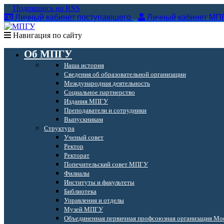
Подпишись на RSS
Личный кабинет поступающего
Личный кабинет МП
Навигация по сайту
Об МПГУ
Наша история
Сведения об образовательной организации
Международная деятельность
Социальное партнерство
Издания МПГУ
Преподаватели и сотрудники
Выпускникам
Структура
Ученый совет
Ректор
Ректорат
Попечительский совет МПГУ
Филиалы
Институты и факультеты
Библиотека
Управления и отделы
Музей МПГУ
Объединенная первичная профсоюзная организация Мос