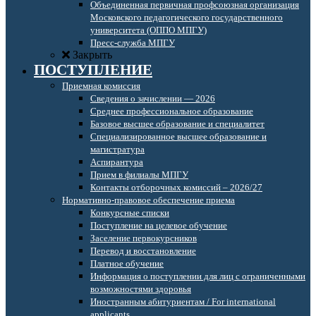
Объединенная первичная профсоюзная организация
Московского педагогического государственного
университета (ОППО МПГУ)
Пресс-служба МПГУ
Закрыть
ПОСТУПЛЕНИЕ
Приемная комиссия
Сведения о зачислении — 2026
Среднее профессиональное образование
Базовое высшее образование и специалитет
Специализированное высшее образование и
магистратура
Аспирантура
Прием в филиалы МПГУ
Контакты отборочных комиссий – 2026/27
Нормативно-правовое обеспечение приема
Конкурсные списки
Поступление на целевое обучение
Заселение первокурсников
Перевод и восстановление
Платное обучение
Информация о поступлении для лиц с ограниченными
возможностями здоровья
Иностранным абитуриентам / For international
applicants