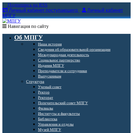
Подпишись на RSS
Личный кабинет поступающего
Личный кабинет
МПГУ
Навигация по сайту
Об МПГУ
Наша история
Сведения об образовательной организации
Международная деятельность
Социальное партнерство
Издания МПГУ
Преподаватели и сотрудники
Выпускникам
Структура
Ученый совет
Ректор
Ректорат
Попечительский совет МПГУ
Филиалы
Институты и факультеты
Библиотека
Управления и отделы
Музей МПГУ