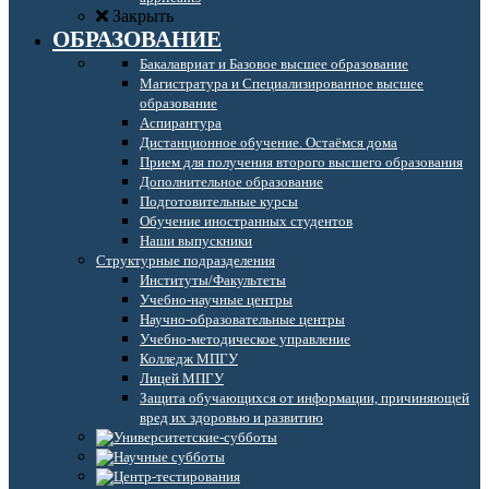
Закрыть
ОБРАЗОВАНИЕ
Бакалавриат и Базовое высшее образование
Магистратура и Специализированное высшее
образование
Аспирантура
Дистанционное обучение. Остаёмся дома
Прием для получения второго высшего образования
Дополнительное образование
Подготовительные курсы
Обучение иностранных студентов
Наши выпускники
Структурные подразделения
Институты/Факультеты
Учебно-научные центры
Научно-образовательные центры
Учебно-методическое управление
Колледж МПГУ
Лицей МПГУ
Защита обучающихся от информации, причиняющей
вред их здоровью и развитию