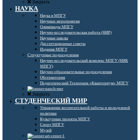
Закрыть
НАУКА
Наука в МПГУ
Научные мероприятия
Олимпиады МПГУ
Научно-исследовательская работа (НИР)
Научные школы
Диссертационные советы
Издания МПГУ
Структурные подразделения
Научно-исследовательский комплекс МПГУ (НИК
МПГУ)
Научно-образовательные подразделения
Обсерватория
Педагогический Технопарк «Кванториум» МПГУ
Закрыть
СТУДЕНЧЕСКИЙ МИР
Управление воспитательной работы и молодежной
политики
Культурные проекты МПГУ
Спорт МПГУ
Музей