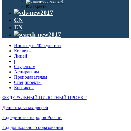
Закрыть
CN
EN
Институты/Факультеты
Колледж
Лицей
|
Студентам
Аспирантам
Преподавателям
Спецпроекты
Контакты
ФЕДЕРАЛЬНЫЙ ПИЛОТНЫЙ ПРОЕКТ
День открытых дверей
Год единства народов России
Год дошкольного образования