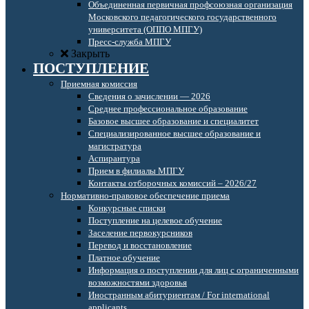
Объединенная первичная профсоюзная организация
Московского педагогического государственного
университета (ОППО МПГУ)
Пресс-служба МПГУ
Закрыть
ПОСТУПЛЕНИЕ
Приемная комиссия
Сведения о зачислении — 2026
Среднее профессиональное образование
Базовое высшее образование и специалитет
Специализированное высшее образование и
магистратура
Аспирантура
Прием в филиалы МПГУ
Контакты отборочных комиссий – 2026/27
Нормативно-правовое обеспечение приема
Конкурсные списки
Поступление на целевое обучение
Заселение первокурсников
Перевод и восстановление
Платное обучение
Информация о поступлении для лиц с ограниченными
возможностями здоровья
Иностранным абитуриентам / For international
applicants