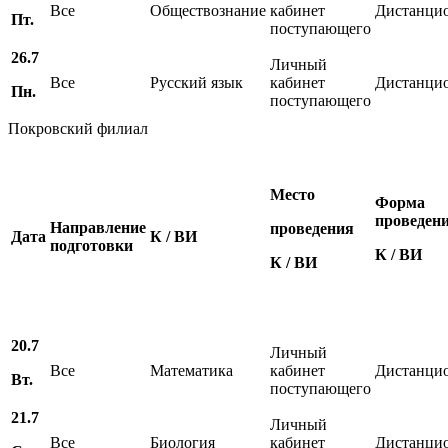
Все
Обществознание
кабинет
Дистанци
Пт.
поступающего
26.7
Личный
Все
Русский язык
кабинет
Дистанци
Пн.
поступающего
Покровский филиал
Место
Форма
проведен
Направление
проведения
Дата
К / ВИ
подготовки
К / ВИ
К / ВИ
20.7
Личный
Все
Математика
кабинет
Дистанци
Вт.
поступающего
21.7
Личный
Все
Биология
кабинет
Дистанци