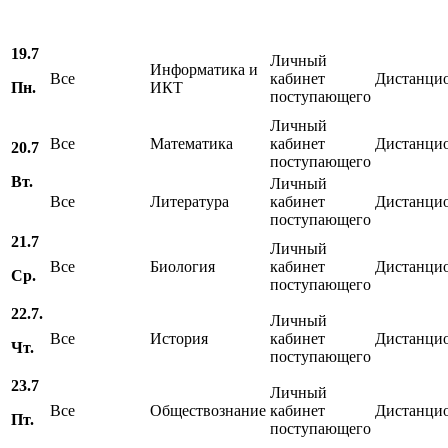
19.7
Личный
Информатика и
Все
кабинет
Дистанци
Пн.
ИКТ
поступающего
Личный
Все
Математика
кабинет
Дистанци
20.7
поступающего
Вт.
Личный
Все
Литература
кабинет
Дистанци
поступающего
21.7
Личный
Все
Биология
кабинет
Дистанци
Ср.
поступающего
22.7.
Личный
Все
История
кабинет
Дистанци
Чт.
поступающего
23.7
Личный
Все
Обществознание
кабинет
Дистанци
Пт.
поступающего