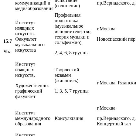
испытание
коммуникаций и
пр.Вернадского, д
(сочинение)
медиаобразования
Профильная
подготовка
Институт
(музыкальное
изящных
г.Москва,
исполнительство,
искусств.
теория музыки и
Факультет
Новоспасский пер.,
15.7
сольфеджио).
музыкального
искусства
Чт.
2, 4, 6, 8 группы
Институт
изящных
Творческий
искусств.
экзамен
(живопись).
г.Москва, Рязански
Художественно-
графический
1, 3, 5, 7 группы
факультет
г.Москва,
Институт
международного
Консультация
пр.Вернадского, д
образования
Концертный зал
Институт