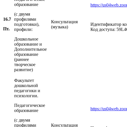
образование
https://us04web.
(с двумя
16.7
профилями
Консультация
подготовки),
Идентификатор к
(музыка)
Пт.
профили:
Код доступа: 59L
Дошкольное
образование и
Дополнительное
образование
(раннее
творческое
развитие)
Факультет
дошкольной
педагогики и
психологии.
Педагогическое
https://us04web
образование
(с двумя
профилями
Консультация