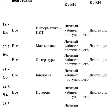
подготовки
К / ВИ
К / ВИ
19.7
Личный
Информатика и
Все
кабинет
Дистанци
Пн.
ИКТ
поступающего
Личный
Все
Математика
кабинет
Дистанци
20.7
поступающего
Вт.
Личный
Все
Литература
кабинет
Дистанци
поступающего
21.7
Личный
Все
Биология
кабинет
Дистанци
Ср.
поступающего
22.7.
Личный
Все
История
кабинет
Дистанци
Чт.
поступающего
23.7
Личный