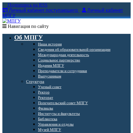
Подпишись на RSS
Личный кабинет поступающего
Личный кабинет
МПГУ
Навигация по сайту
Об МПГУ
Наша история
Сведения об образовательной организации
Международная деятельность
Социальное партнерство
Издания МПГУ
Преподаватели и сотрудники
Выпускникам
Структура
Ученый совет
Ректор
Ректорат
Попечительский совет МПГУ
Филиалы
Институты и факультеты
Библиотека
Управления и отделы
Музей МПГУ