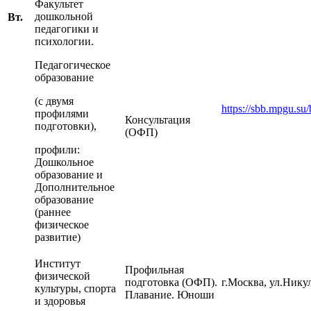
Факультет
дошкольной
Вт.
педагогики и
психологии.
Педагогическое
образование
(с двумя
https://sbb.mpgu.su
профилями
Консультация
подготовки),
(ОФП)
профили:
Дошкольное
образование и
Дополнительное
образование
(раннее
физическое
развитие)
Институт
Профильная
физической
подготовка (ОФП).
г.Москва, ул.Нику
культуры, спорта
Плавание. Юноши
и здоровья