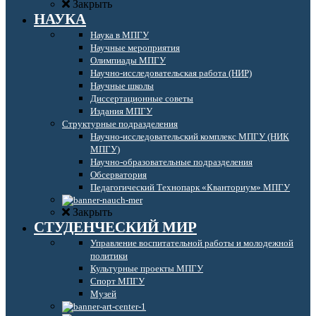
Закрыть
НАУКА
Наука в МПГУ
Научные мероприятия
Олимпиады МПГУ
Научно-исследовательская работа (НИР)
Научные школы
Диссертационные советы
Издания МПГУ
Структурные подразделения
Научно-исследовательский комплекс МПГУ (НИК
МПГУ)
Научно-образовательные подразделения
Обсерватория
Педагогический Технопарк «Кванториум» МПГУ
Закрыть
СТУДЕНЧЕСКИЙ МИР
Управление воспитательной работы и молодежной
политики
Культурные проекты МПГУ
Спорт МПГУ
Музей