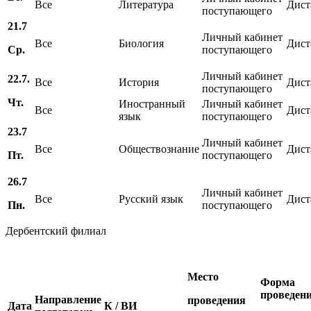
Все
Литература
Дист
поступающего
21.7
Личный кабинет
Все
Биология
Дист
Ср.
поступающего
Личный кабинет
22.7.
Все
История
Дист
поступающего
Чт.
Иностранный
Личный кабинет
Все
Дист
язык
поступающего
23.7
Личный кабинет
Все
Обществознание
Дист
Пт.
поступающего
26.7
Личный кабинет
Все
Русский язык
Дист
Пн.
поступающего
Дербентский филиал
Место
Форма
проведен
Направление
проведения
Дата
К / ВИ