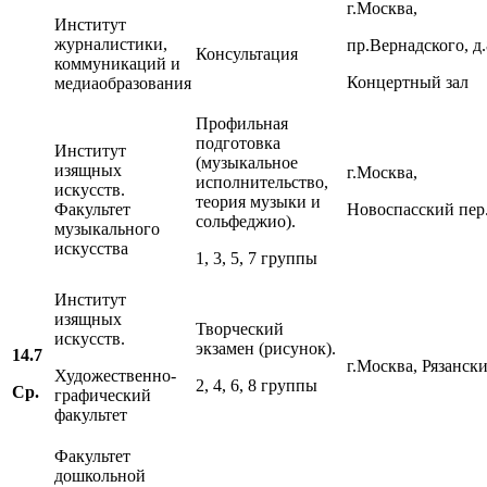
г.Москва,
Институт
журналистики,
пр.Вернадского, д.
Консультация
коммуникаций и
Концертный зал
медиаобразования
Профильная
подготовка
Институт
(музыкальное
изящных
г.Москва,
исполнительство,
искусств.
теория музыки и
Факультет
Новоспасский пер.,
сольфеджио).
музыкального
искусства
1, 3, 5, 7 группы
Институт
изящных
Творческий
искусств.
экзамен (рисунок).
14.7
г.Москва, Рязански
Художественно-
2, 4, 6, 8 группы
Ср.
графический
факультет
Факультет
дошкольной