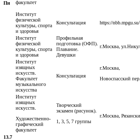
факультет
Пн
Институт
физической
Консультация
https://nbb.mpgu.su
культуры, спорта
и здоровья
Институт
Профильная
физической
подготовка (ОФП).
г.Москва, ул.Нику
культуры, спорта
Плавание.
и здоровья
Девушки
Институт
изящных
г.Москва,
искусств.
Консультация
Факультет
Новоспасский пер.,
музыкального
искусства
Институт
изящных
Творческий
искусств.
экзамен (рисунок).
г.Москва, Рязански
Художественно-
1, 3, 5, 7 группы
графический
факультет
13.7