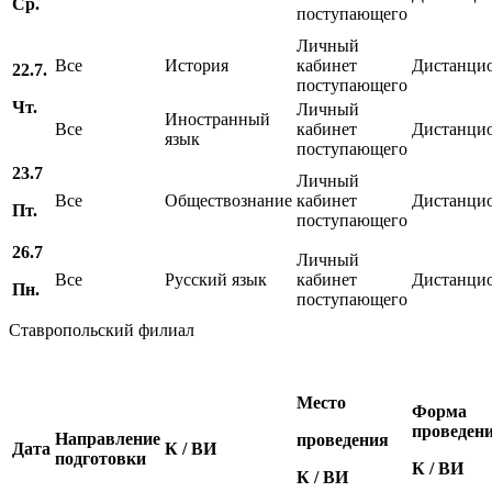
Ср.
поступающего
Личный
Все
История
кабинет
Дистанци
22.7.
поступающего
Чт.
Личный
Иностранный
Все
кабинет
Дистанци
язык
поступающего
23.7
Личный
Все
Обществознание
кабинет
Дистанци
Пт.
поступающего
26.7
Личный
Все
Русский язык
кабинет
Дистанци
Пн.
поступающего
Ставропольский филиал
Место
Форма
проведен
Направление
проведения
Дата
К / ВИ
подготовки
К / ВИ
К / ВИ