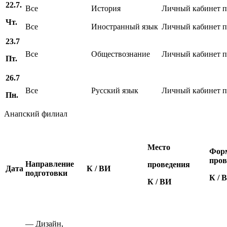
22.7.
Все
История
Личный кабинет 
Чт.
Все
Иностранный язык
Личный кабинет 
23.7
Все
Обществознание
Личный кабинет 
Пт.
26.7
Все
Русский язык
Личный кабинет 
Пн.
Анапский филиал
Место
Фор
пров
Направление
проведения
Дата
К / ВИ
подготовки
К / 
К / ВИ
— Дизайн,