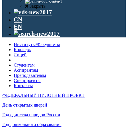
Закрыть
CN
EN
Институты/Факультеты
Колледж
Лицей
|
Студентам
Аспирантам
Преподавателям
Спецпроекты
Контакты
ФЕДЕРАЛЬНЫЙ ПИЛОТНЫЙ ПРОЕКТ
День открытых дверей
Год единства народов России
Год дошкольного образования