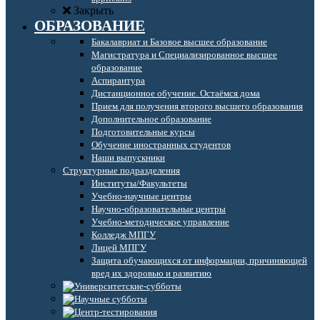
Закрыть
ОБРАЗОВАНИЕ
Бакалавриат и Базовое высшее образование
Магистратура и Специализированное высшее
образование
Аспирантура
Дистанционное обучение. Остаёмся дома
Прием для получения второго высшего образования
Дополнительное образование
Подготовительные курсы
Обучение иностранных студентов
Наши выпускники
Структурные подразделения
Институты/Факультеты
Учебно-научные центры
Научно-образовательные центры
Учебно-методическое управление
Колледж МПГУ
Лицей МПГУ
Защита обучающихся от информации, причиняющей
вред их здоровью и развитию