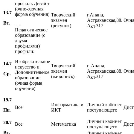
профиль Дизайн
(очно-заочная
13.7
форма обучения)
Творческий
г.Анапа,
экзамен
Астраханская,88.
Очна
Вт.
—
(рисунок)
Ауд.317
Педагогическое
образование (с
двумя
профилями)
профили:
Изобразительное
14.7
Творческий
г. Анапа,
искусство и
экзамен
Астраханская,88.
Очна
Дополнительное
Ср.
(живопись)
Ауд.317
образование
(очная форма
обучения)
19.7
Информатика и
Личный кабинет
Все
Дист
Пн.
ИКТ
поступающего
Личный кабинет
20.7
Все
Математика
Дист
поступающего
Вт.
Личный кабинет