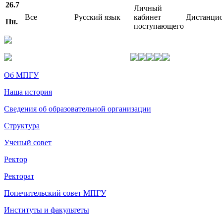
26.7
Личный
Все
Русский язык
кабинет
Дистанци
Пн.
поступающего
Об МПГУ
Наша история
Сведения об образовательной организации
Структура
Ученый совет
Ректор
Ректорат
Попечительский совет МПГУ
Институты и факультеты