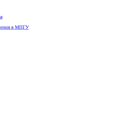
ья
учения в МПГУ