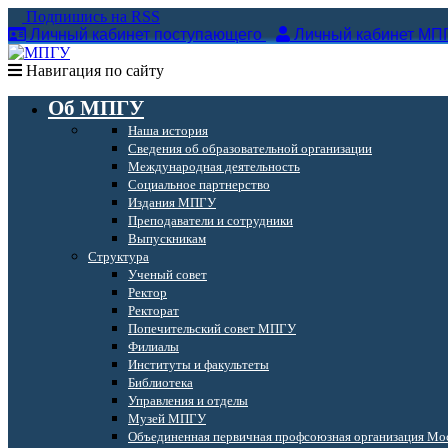
Подпишись на RSS
Личный кабинет поступающего
Личный кабинет МП
Навигация по сайту
Об МПГУ
Наша история
Сведения об образовательной организации
Международная деятельность
Социальное партнерство
Издания МПГУ
Преподаватели и сотрудники
Выпускникам
Структура
Ученый совет
Ректор
Ректорат
Попечительский совет МПГУ
Филиалы
Институты и факультеты
Библиотека
Управления и отделы
Музей МПГУ
Объединенная первичная профсоюзная организация Мос