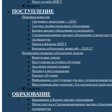
Пресс-служба МПГУ
Закрыть
ПОСТУПЛЕНИЕ
Приемная комиссия
Сведения о зачислении — 2026
Среднее профессиональное образование
Базовое высшее образование и специалитет
Специализированное высшее образование и магистрату
Аспирантура
Прием в филиалы МПГУ
Контакты отборочных комиссий – 2026/27
Нормативно-правовое обеспечение приема
Конкурсные списки
Поступление на целевое обучение
Заселение первокурсников
Перевод и восстановление
Платное обучение
Информация о поступлении для лиц с ограниченными в
Иностранным абитуриентам / For international applicant
Закрыть
ОБРАЗОВАНИЕ
Бакалавриат и Базовое высшее образование
Магистратура и Специализированное высшее образова
Аспирантура