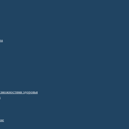
ра
озможностями здоровья
s
ние