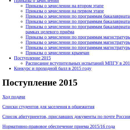
Приказы o зачислении
Приказы о зачислении на втором этапе
Приказы о зачислении на первом этапе
Приказы о зачислении по программам бакалавриата
Приказы о зачислении по программам бакалавриата
Приказы о зачислении по программам бакалавриата
рамках целевого приёма
Приказы о зачислении по программам магистратур
Приказы о зачислении по программам магистратуры
Приказы о зачислении по программам магистратур
Приказы о зачислении крымчан
Поступление 2015
Расписание вступительных испытаний МПГУ в 201
Конкурс и проходной балл в 2015 году
Поступление 2015
Ход подачи
Списки студентов для заселения в общежития
Список абитуриентов, приславших документы по почте Росси
Нормативно-правовое обеспечение приема 2015/16 года