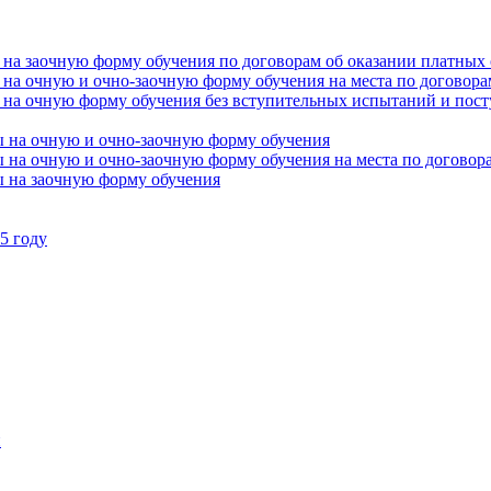
 на заочную форму обучения по договорам об оказании платных 
 на очную и очно-заочную форму обучения на места по договора
 на очную форму обучения без вступительных испытаний и пост
ы на очную и очно-заочную форму обучения
 на очную и очно-заочную форму обучения на места по договор
ы на заочную форму обучения
5 году
и