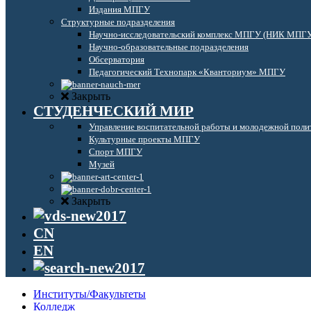
Издания МПГУ
Структурные подразделения
Научно-исследовательский комплекс МПГУ (НИК МПГ
Научно-образовательные подразделения
Обсерватория
Педагогический Технопарк «Кванториум» МПГУ
Закрыть
СТУДЕНЧЕСКИЙ МИР
Управление воспитательной работы и молодежной поли
Культурные проекты МПГУ
Спорт МПГУ
Музей
Закрыть
CN
EN
Институты/Факультеты
Колледж