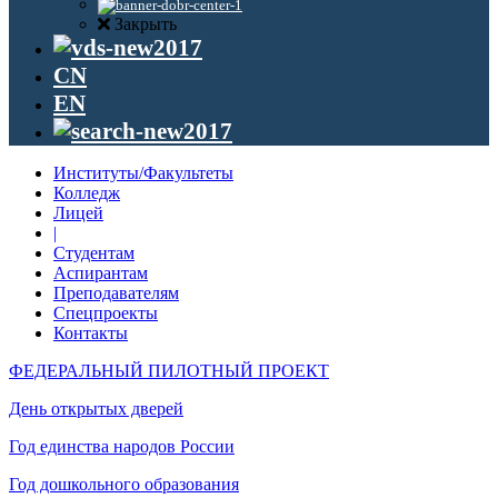
Закрыть
CN
EN
Институты/Факультеты
Колледж
Лицей
|
Студентам
Аспирантам
Преподавателям
Спецпроекты
Контакты
ФЕДЕРАЛЬНЫЙ ПИЛОТНЫЙ ПРОЕКТ
День открытых дверей
Год единства народов России
Год дошкольного образования