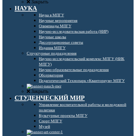
Закрыть
НАУКА
Наука в МПГУ
Научные мероприятия
Олимпиады МПГУ
Научно-исследовательская работа (НИР)
Научные школы
Диссертационные советы
Издания МПГУ
Структурные подразделения
Научно-исследовательский комплекс МПГУ (НИК
МПГУ)
Научно-образовательные подразделения
Обсерватория
Педагогический Технопарк «Кванториум» МПГУ
Закрыть
СТУДЕНЧЕСКИЙ МИР
Управление воспитательной работы и молодежной
политики
Культурные проекты МПГУ
Спорт МПГУ
Музей