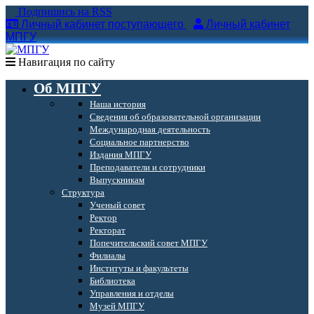
Подпишись на RSS
Личный кабинет поступающего
Личный кабинет
МПГУ
Навигация по сайту
Об МПГУ
Наша история
Сведения об образовательной организации
Международная деятельность
Социальное партнерство
Издания МПГУ
Преподаватели и сотрудники
Выпускникам
Структура
Ученый совет
Ректор
Ректорат
Попечительский совет МПГУ
Филиалы
Институты и факультеты
Библиотека
Управления и отделы
Музей МПГУ