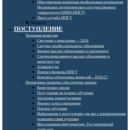
Объединенная первичная профсоюзная организация
Московского педагогического государственного
университета (ОППО МПГУ)
Пресс-служба МПГУ
Закрыть
ПОСТУПЛЕНИЕ
Приемная комиссия
Сведения о зачислении — 2026
Среднее профессиональное образование
Базовое высшее образование и специалитет
Специализированное высшее образование и
магистратура
Аспирантура
Прием в филиалы МПГУ
Контакты отборочных комиссий – 2026/27
Нормативно-правовое обеспечение приема
Конкурсные списки
Поступление на целевое обучение
Заселение первокурсников
Перевод и восстановление
Платное обучение
Информация о поступлении для лиц с ограниченными
возможностями здоровья
Иностранным абитуриентам / For international
applicants