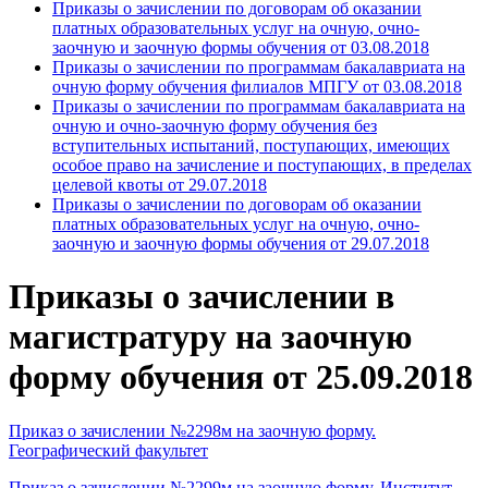
Приказы о зачислении по договорам об оказании
платных образовательных услуг на очную, очно-
заочную и заочную формы обучения от 03.08.2018
Приказы о зачислении по программам бакалавриата на
очную форму обучения филиалов МПГУ от 03.08.2018
Приказы о зачислении по программам бакалавриата на
очную и очно-заочную форму обучения без
вступительных испытаний, поступающих, имеющих
особое право на зачисление и поступающих, в пределах
целевой квоты от 29.07.2018
Приказы о зачислении по договорам об оказании
платных образовательных услуг на очную, очно-
заочную и заочную формы обучения от 29.07.2018
Приказы о зачислении в
магистратуру на заочную
форму обучения от 25.09.2018
Приказ о зачислении №2298м на заочную форму.
Географический факультет
Приказ о зачислении №2299м на заочную форму. Институт