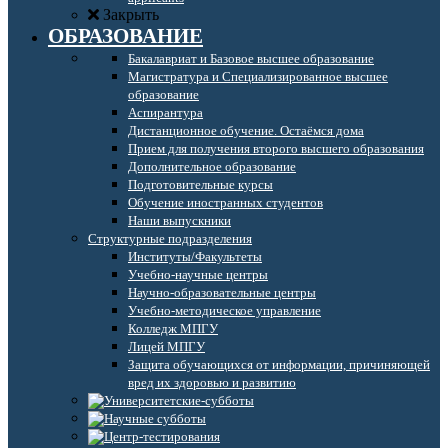
Закрыть
ОБРАЗОВАНИЕ
Бакалавриат и Базовое высшее образование
Магистратура и Специализированное высшее
образование
Аспирантура
Дистанционное обучение. Остаёмся дома
Прием для получения второго высшего образования
Дополнительное образование
Подготовительные курсы
Обучение иностранных студентов
Наши выпускники
Структурные подразделения
Институты/Факультеты
Учебно-научные центры
Научно-образовательные центры
Учебно-методическое управление
Колледж МПГУ
Лицей МПГУ
Защита обучающихся от информации, причиняющей
вред их здоровью и развитию