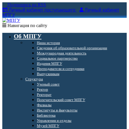
Подпишись на RSS
Личный кабинет поступающего
Личный кабинет
МПГУ
Навигация по сайту
Об МПГУ
Наша история
Сведения об образовательной организации
Международная деятельность
Социальное партнерство
Издания МПГУ
Преподаватели и сотрудники
Выпускникам
Структура
Ученый совет
Ректор
Ректорат
Попечительский совет МПГУ
Филиалы
Институты и факультеты
Библиотека
Управления и отделы
Музей МПГУ