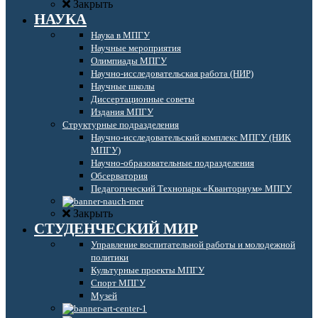
Закрыть
НАУКА
Наука в МПГУ
Научные мероприятия
Олимпиады МПГУ
Научно-исследовательская работа (НИР)
Научные школы
Диссертационные советы
Издания МПГУ
Структурные подразделения
Научно-исследовательский комплекс МПГУ (НИК
МПГУ)
Научно-образовательные подразделения
Обсерватория
Педагогический Технопарк «Кванториум» МПГУ
Закрыть
СТУДЕНЧЕСКИЙ МИР
Управление воспитательной работы и молодежной
политики
Культурные проекты МПГУ
Спорт МПГУ
Музей