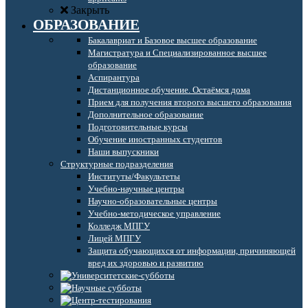
Закрыть
ОБРАЗОВАНИЕ
Бакалавриат и Базовое высшее образование
Магистратура и Специализированное высшее
образование
Аспирантура
Дистанционное обучение. Остаёмся дома
Прием для получения второго высшего образования
Дополнительное образование
Подготовительные курсы
Обучение иностранных студентов
Наши выпускники
Структурные подразделения
Институты/Факультеты
Учебно-научные центры
Научно-образовательные центры
Учебно-методическое управление
Колледж МПГУ
Лицей МПГУ
Защита обучающихся от информации, причиняющей
вред их здоровью и развитию