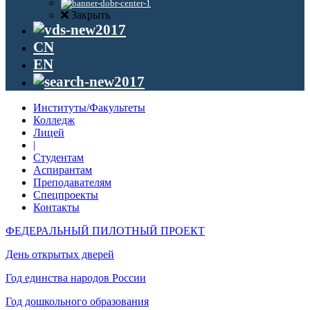
Закрыть
CN
EN
Институты/Факультеты
Колледж
Лицей
|
Студентам
Аспирантам
Преподавателям
Спецпроекты
Контакты
ФЕДЕРАЛЬНЫЙ ПИЛОТНЫЙ ПРОЕКТ
День открытых дверей
Год единства народов России
Год дошкольного образования