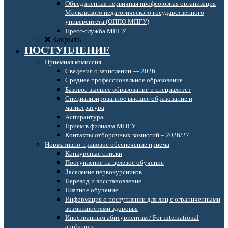
Объединенная первичная профсоюзная организация
Московского педагогического государственного
университета (ОППО МПГУ)
Пресс-служба МПГУ
Закрыть
ПОСТУПЛЕНИЕ
Приемная комиссия
Сведения о зачислении — 2026
Среднее профессиональное образование
Базовое высшее образование и специалитет
Специализированное высшее образование и
магистратура
Аспирантура
Прием в филиалы МПГУ
Контакты отборочных комиссий – 2026/27
Нормативно-правовое обеспечение приема
Конкурсные списки
Поступление на целевое обучение
Заселение первокурсников
Перевод и восстановление
Платное обучение
Информация о поступлении для лиц с ограниченными
возможностями здоровья
Иностранным абитуриентам / For international
applicants