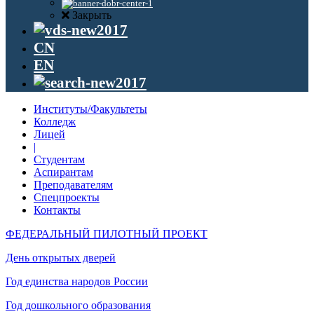
Закрыть
CN
EN
Институты/Факультеты
Колледж
Лицей
|
Студентам
Аспирантам
Преподавателям
Спецпроекты
Контакты
ФЕДЕРАЛЬНЫЙ ПИЛОТНЫЙ ПРОЕКТ
День открытых дверей
Год единства народов России
Год дошкольного образования