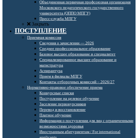
Объединенная первичная профсоюзная организация
Московского педагогического государственного
университета (ОППО МПГУ)
Пресс-служба МПГУ
Закрыть
ПОСТУПЛЕНИЕ
Приемная комиссия
Сведения о зачислении — 2026
Среднее профессиональное образование
Базовое высшее образование и специалитет
Специализированное высшее образование и
магистратура
Аспирантура
Прием в филиалы МПГУ
Контакты отборочных комиссий – 2026/27
Нормативно-правовое обеспечение приема
Конкурсные списки
Поступление на целевое обучение
Заселение первокурсников
Перевод и восстановление
Платное обучение
Информация о поступлении для лиц с ограниченными
возможностями здоровья
Иностранным абитуриентам / For international
applicants