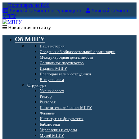
Подпишись на RSS
Личный кабинет поступающего
Личный кабинет
МПГУ
Навигация по сайту
Об МПГУ
Наша история
Сведения об образовательной организации
Международная деятельность
Социальное партнерство
Издания МПГУ
Преподаватели и сотрудники
Выпускникам
Структура
Ученый совет
Ректор
Ректорат
Попечительский совет МПГУ
Филиалы
Институты и факультеты
Библиотека
Управления и отделы
Музей МПГУ