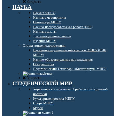
Закрыть
НАУКА
Наука в МПГУ
Научные мероприятия
Олимпиады МПГУ
Научно-исследовательская работа (НИР)
Научные школы
Диссертационные советы
Издания МПГУ
Структурные подразделения
Научно-исследовательский комплекс МПГУ (НИК
МПГУ)
Научно-образовательные подразделения
Обсерватория
Педагогический Технопарк «Кванториум» МПГУ
Закрыть
СТУДЕНЧЕСКИЙ МИР
Управление воспитательной работы и молодежной
политики
Культурные проекты МПГУ
Спорт МПГУ
Музей