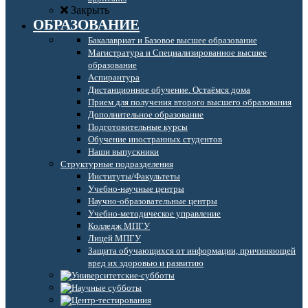
Закрыть
ОБРАЗОВАНИЕ
Бакалавриат и Базовое высшее образование
Магистратура и Специализированное высшее
образование
Аспирантура
Дистанционное обучение. Остаёмся дома
Прием для получения второго высшего образования
Дополнительное образование
Подготовительные курсы
Обучение иностранных студентов
Наши выпускники
Структурные подразделения
Институты/Факультеты
Учебно-научные центры
Научно-образовательные центры
Учебно-методическое управление
Колледж МПГУ
Лицей МПГУ
Защита обучающихся от информации, причиняющей
вред их здоровью и развитию