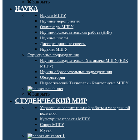
Закрыть
НАУКА
Наука в МПГУ
Научные мероприятия
Олимпиады МПГУ
Научно-исследовательская работа (НИР)
Научные школы
Диссертационные советы
Издания МПГУ
Структурные подразделения
Научно-исследовательский комплекс МПГУ (НИК
МПГУ)
Научно-образовательные подразделения
Обсерватория
Педагогический Технопарк «Кванториум» МПГУ
Закрыть
СТУДЕНЧЕСКИЙ МИР
Управление воспитательной работы и молодежной
политики
Культурные проекты МПГУ
Спорт МПГУ
Музей