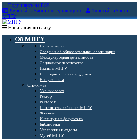
Подпишись на RSS
Личный кабинет поступающего
Личный кабинет
МПГУ
Навигация по сайту
Об МПГУ
Наша история
Сведения об образовательной организации
Международная деятельность
Социальное партнерство
Издания МПГУ
Преподаватели и сотрудники
Выпускникам
Структура
Ученый совет
Ректор
Ректорат
Попечительский совет МПГУ
Филиалы
Институты и факультеты
Библиотека
Управления и отделы
Музей МПГУ