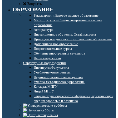
Закрыть
ОБРАЗОВАНИЕ
Бакалавриат и Базовое высшее образование
Магистратура и Специализированное высшее
образование
Аспирантура
Дистанционное обучение. Остаёмся дома
Прием для получения второго высшего образования
Дополнительное образование
Подготовительные курсы
Обучение иностранных студентов
Наши выпускники
Структурные подразделения
Институты/Факультеты
Учебно-научные центры
Научно-образовательные центры
Учебно-методическое управление
Колледж МПГУ
Лицей МПГУ
Защита обучающихся от информации, причиняющей
вред их здоровью и развитию