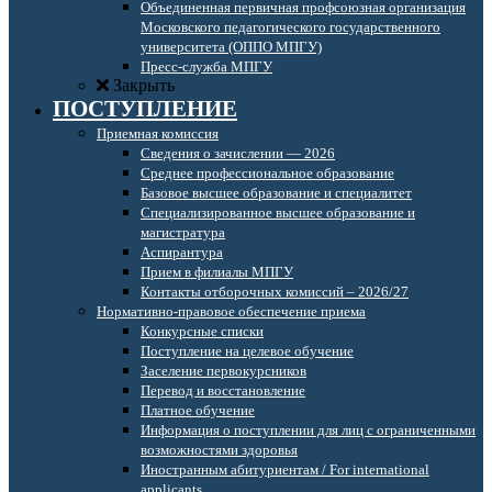
Объединенная первичная профсоюзная организация
Московского педагогического государственного
университета (ОППО МПГУ)
Пресс-служба МПГУ
Закрыть
ПОСТУПЛЕНИЕ
Приемная комиссия
Сведения о зачислении — 2026
Среднее профессиональное образование
Базовое высшее образование и специалитет
Специализированное высшее образование и
магистратура
Аспирантура
Прием в филиалы МПГУ
Контакты отборочных комиссий – 2026/27
Нормативно-правовое обеспечение приема
Конкурсные списки
Поступление на целевое обучение
Заселение первокурсников
Перевод и восстановление
Платное обучение
Информация о поступлении для лиц с ограниченными
возможностями здоровья
Иностранным абитуриентам / For international
applicants