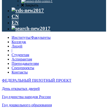
Закрыть
CN
EN
Институты/Факультеты
Колледж
Лицей
|
Студентам
Аспирантам
Преподавателям
Спецпроекты
Контакты
ФЕДЕРАЛЬНЫЙ ПИЛОТНЫЙ ПРОЕКТ
День открытых дверей
Год единства народов России
Год дошкольного образования