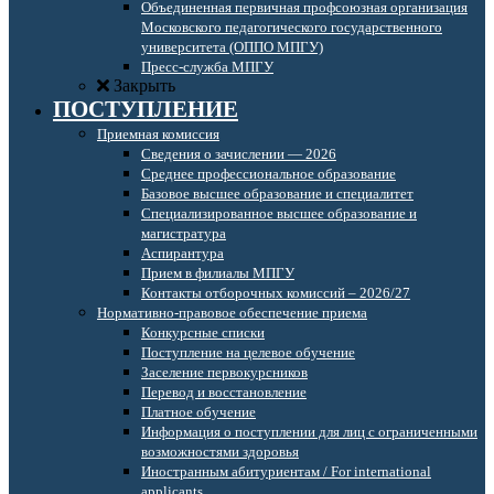
Объединенная первичная профсоюзная организация
Московского педагогического государственного
университета (ОППО МПГУ)
Пресс-служба МПГУ
Закрыть
ПОСТУПЛЕНИЕ
Приемная комиссия
Сведения о зачислении — 2026
Среднее профессиональное образование
Базовое высшее образование и специалитет
Специализированное высшее образование и
магистратура
Аспирантура
Прием в филиалы МПГУ
Контакты отборочных комиссий – 2026/27
Нормативно-правовое обеспечение приема
Конкурсные списки
Поступление на целевое обучение
Заселение первокурсников
Перевод и восстановление
Платное обучение
Информация о поступлении для лиц с ограниченными
возможностями здоровья
Иностранным абитуриентам / For international
applicants