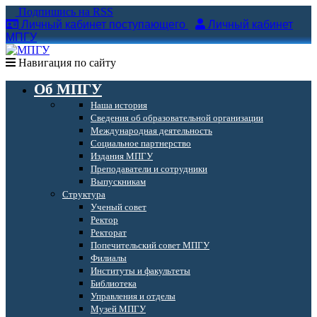
Подпишись на RSS
Личный кабинет поступающего
Личный кабинет
МПГУ
Навигация по сайту
Об МПГУ
Наша история
Сведения об образовательной организации
Международная деятельность
Социальное партнерство
Издания МПГУ
Преподаватели и сотрудники
Выпускникам
Структура
Ученый совет
Ректор
Ректорат
Попечительский совет МПГУ
Филиалы
Институты и факультеты
Библиотека
Управления и отделы
Музей МПГУ