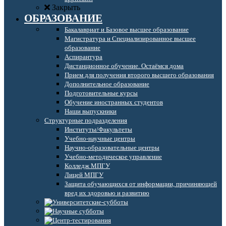
Закрыть
ОБРАЗОВАНИЕ
Бакалавриат и Базовое высшее образование
Магистратура и Специализированное высшее
образование
Аспирантура
Дистанционное обучение. Остаёмся дома
Прием для получения второго высшего образования
Дополнительное образование
Подготовительные курсы
Обучение иностранных студентов
Наши выпускники
Структурные подразделения
Институты/Факультеты
Учебно-научные центры
Научно-образовательные центры
Учебно-методическое управление
Колледж МПГУ
Лицей МПГУ
Защита обучающихся от информации, причиняющей
вред их здоровью и развитию