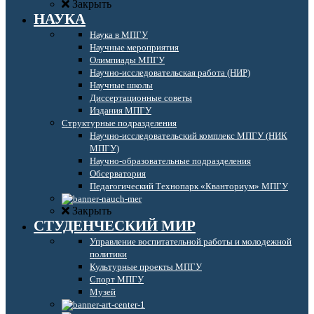
Закрыть
НАУКА
Наука в МПГУ
Научные мероприятия
Олимпиады МПГУ
Научно-исследовательская работа (НИР)
Научные школы
Диссертационные советы
Издания МПГУ
Структурные подразделения
Научно-исследовательский комплекс МПГУ (НИК
МПГУ)
Научно-образовательные подразделения
Обсерватория
Педагогический Технопарк «Кванториум» МПГУ
Закрыть
СТУДЕНЧЕСКИЙ МИР
Управление воспитательной работы и молодежной
политики
Культурные проекты МПГУ
Спорт МПГУ
Музей