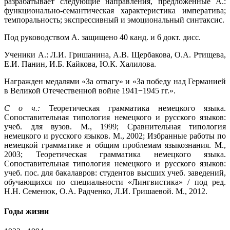
разрабатывает следующие направления, предложенные А.:
функционально-семантическая характеристика императива;
темпоральность; экспрессивный и эмоциональный синтаксис.
Под руководством А. защищено 40 канд. и 6 докт. дисс.
Ученики А.: Л.И. Гришанина, А.В. Щербакова, О.А. Ртищева,
Е.И. Панин, И.Б. Кайкова, Ю.К. Халилова.
Награжден медалями «За отвагу» и «За победу над Германией
в Великой Отечественной войне 1941−1945 гг.».
С о ч.:
Теоретическая грамматика немецкого языка.
Сопоставительная типология немецкого и русского языков:
учеб. для вузов. М., 1999; Сравнительная типология
немецкого и русского языков. М., 2002; Избранные работы по
немецкой грамматике и общим проблемам языкознания. М.,
2003; Теоретическая грамматика немецкого языка.
Сопоставительная типология немецкого и русского языков:
учеб. пос. для бакалавров: студентов высших учеб. заведений,
обучающихся по специальности «Лингвистика» / под ред.
Н.Н. Семенюк, О.А. Радченко, Л.И. Гришаевой. М., 2012.
Годы жизни