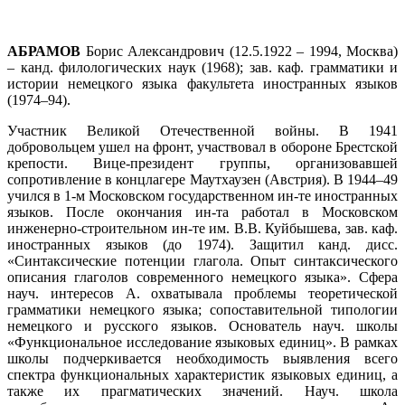
АБРАМОВ
Борис Александрович (12.5.1922 – 1994, Москва)
– канд. филологических наук (1968); зав. каф. грамматики и
истории немецкого языка факультета иностранных языков
(1974–94).
Участник Великой Отечественной войны. В 1941
добровольцем ушел на фронт, участвовал в обороне Брестской
крепости. Вице-президент группы, организовавшей
сопротивление в концлагере Маутхаузен (Австрия). В 1944–49
учился в 1-м Московском государственном ин-те иностранных
языков. После окончания ин-та работал в Московском
инженерно-строительном ин-те им. В.В. Куйбышева, зав. каф.
иностранных языков (до 1974). Защитил канд. дисс.
«Синтаксические потенции глагола. Опыт синтаксического
описания глаголов современного немецкого языка». Сфера
науч. интересов А. охватывала проблемы теоретической
грамматики немецкого языка; сопоставительной типологии
немецкого и русского языков. Основатель науч. школы
«Функциональное исследование языковых единиц». В рамках
школы подчеркивается необходимость выявления всего
спектра функциональных характеристик языковых единиц, а
также их прагматических значений. Науч. школа