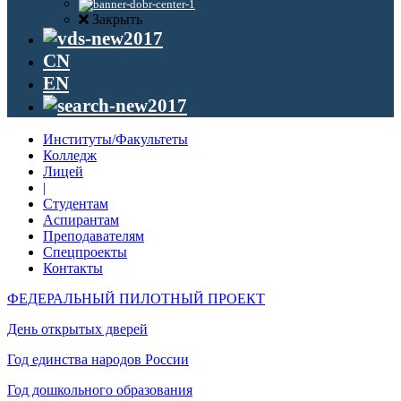
Закрыть
CN
EN
Институты/Факультеты
Колледж
Лицей
|
Студентам
Аспирантам
Преподавателям
Спецпроекты
Контакты
ФЕДЕРАЛЬНЫЙ ПИЛОТНЫЙ ПРОЕКТ
День открытых дверей
Год единства народов России
Год дошкольного образования