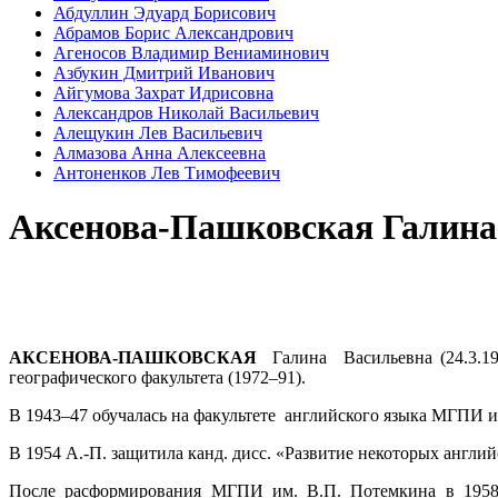
Абдуллин Эдуард Борисович
Абрамов Борис Александрович
Агеносов Владимир Вениаминович
Азбукин Дмитрий Иванович
Айгумова Захрат Идрисовна
Александров Николай Васильевич
Алещукин Лев Васильевич
Алмазова Анна Алексеевна
Антоненков Лев Тимофеевич
Аксенова-Пашковская Галина
АКСЕНОВА-ПАШКОВСКАЯ
Галина Васильевна (24.3.1923
географического факультета (1972–91).
В 1943–47 обучалась на факультете английского языка МГПИ им
В 1954 А.-П. защитила канд. дисс. «Развитие некоторых англ
После расформирования МГПИ им. В.П. Потемкина в 1958 