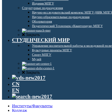
Издания МПГУ
Структурные подразделения
Научно-исследовательский комплекс МПГУ (НИК МПГ
Научно-образовательные подразделения
Обсерватория
Педагогический Технопарк «Кванториум» МПГУ
Закрыть
СТУДЕНЧЕСКИЙ МИР
Управление воспитательной работы и молодежной поли
Культурные проекты МПГУ
Спорт МПГУ
Музей
Закрыть
CN
EN
Институты/Факультеты
Колледж