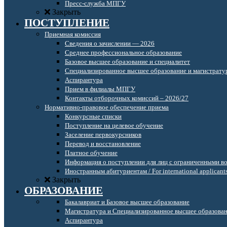
Пресс-служба МПГУ
Закрыть
ПОСТУПЛЕНИЕ
Приемная комиссия
Сведения о зачислении — 2026
Среднее профессиональное образование
Базовое высшее образование и специалитет
Специализированное высшее образование и магистрату
Аспирантура
Прием в филиалы МПГУ
Контакты отборочных комиссий – 2026/27
Нормативно-правовое обеспечение приема
Конкурсные списки
Поступление на целевое обучение
Заселение первокурсников
Перевод и восстановление
Платное обучение
Информация о поступлении для лиц с ограниченными в
Иностранным абитуриентам / For international applicant
Закрыть
ОБРАЗОВАНИЕ
Бакалавриат и Базовое высшее образование
Магистратура и Специализированное высшее образова
Аспирантура