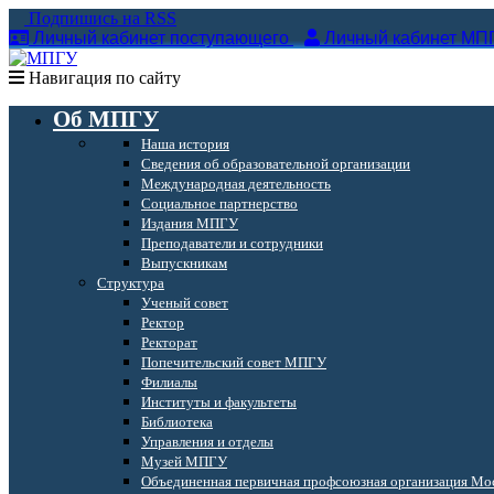
Подпишись на RSS
Личный кабинет поступающего
Личный кабинет МП
Навигация по сайту
Об МПГУ
Наша история
Сведения об образовательной организации
Международная деятельность
Социальное партнерство
Издания МПГУ
Преподаватели и сотрудники
Выпускникам
Структура
Ученый совет
Ректор
Ректорат
Попечительский совет МПГУ
Филиалы
Институты и факультеты
Библиотека
Управления и отделы
Музей МПГУ
Объединенная первичная профсоюзная организация Мос