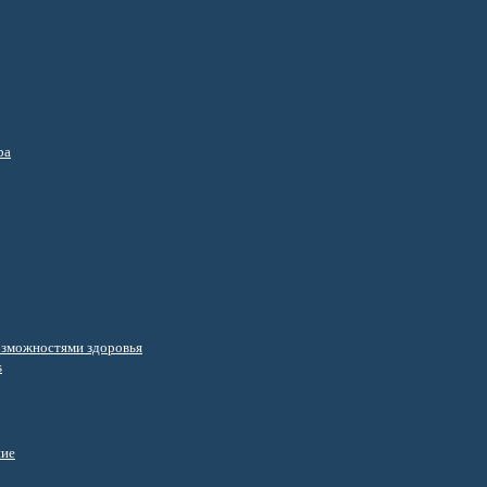
ра
озможностями здоровья
s
ние