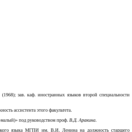
(1968); зав. каф. иностранных языков второй специальности
ость ассистента этого факультета.
й–малый)» под руководством проф.
В.Д. Аракина
.
ского языка МГПИ им. В.И. Ленина на должность старшего