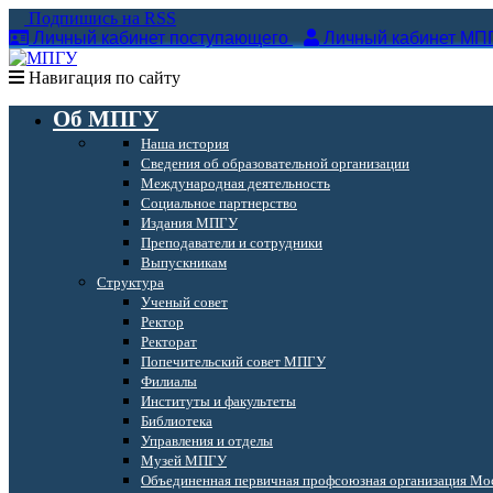
Подпишись на RSS
Личный кабинет поступающего
Личный кабинет МП
Навигация по сайту
Об МПГУ
Наша история
Сведения об образовательной организации
Международная деятельность
Социальное партнерство
Издания МПГУ
Преподаватели и сотрудники
Выпускникам
Структура
Ученый совет
Ректор
Ректорат
Попечительский совет МПГУ
Филиалы
Институты и факультеты
Библиотека
Управления и отделы
Музей МПГУ
Объединенная первичная профсоюзная организация Мос