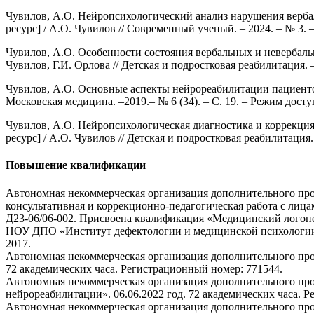
Чувилов, А.О. Нейропсихологический анализ нарушения верба
ресурс] / А.О. Чувилов // Современный ученый. – 2024. – № 3. 
Чувилов, А.О. Особенности состояния вербальных и невербаль
Чувилов, Г.И. Орлова // Детская и подростковая реабилитация. – 
Чувилов, А.О. Основные аспекты нейрореабилитации пациентов 
Московская медицина. –2019.– № 6 (34). – С. 19. – Режим досту
Чувилов, А.О. Нейропсихологическая диагностика и коррекци
ресурс] / А.О. Чувилов // Детская и подростковая реабилитация. –
Повышение квалификации
Автономная некоммерческая организация дополнительного про
консультативная и коррекционно-педагогическая работа с лица
Д23-06/06-002. Присвоена квалификация «Медицинский логоп
НОУ ДПО «Институт дефектологии и медицинской психологии» п
2017.
Автономная некоммерческая организация дополнительного про
72 академических часа. Регистрационный номер: 771544.
Автономная некоммерческая организация дополнительного пр
нейрореабилитации». 06.06.2022 год. 72 академических часа. 
Автономная некоммерческая организация дополнительного проф