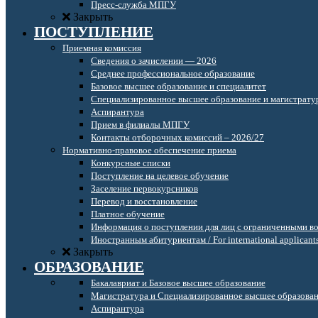
Пресс-служба МПГУ
Закрыть
ПОСТУПЛЕНИЕ
Приемная комиссия
Сведения о зачислении — 2026
Среднее профессиональное образование
Базовое высшее образование и специалитет
Специализированное высшее образование и магистрату
Аспирантура
Прием в филиалы МПГУ
Контакты отборочных комиссий – 2026/27
Нормативно-правовое обеспечение приема
Конкурсные списки
Поступление на целевое обучение
Заселение первокурсников
Перевод и восстановление
Платное обучение
Информация о поступлении для лиц с ограниченными в
Иностранным абитуриентам / For international applicant
Закрыть
ОБРАЗОВАНИЕ
Бакалавриат и Базовое высшее образование
Магистратура и Специализированное высшее образова
Аспирантура