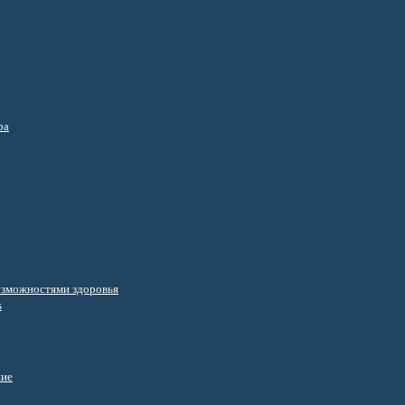
ра
озможностями здоровья
s
ние