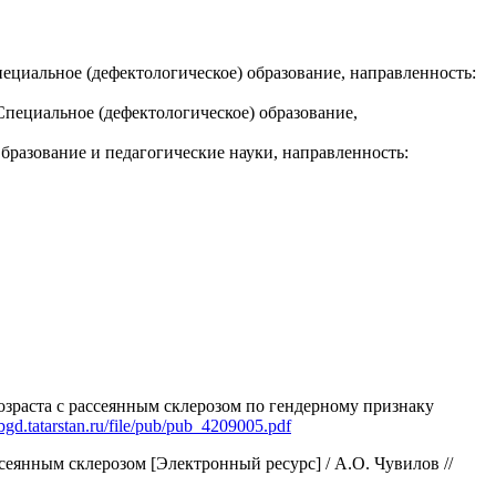
циальное (дефектологическое) образование, направленность:
пециальное (дефектологическое) образование,
разование и педагогические науки, направленность:
зраста с рассеянным склерозом по гендерному признаку
cbgd.tatarstan.ru/file/pub/pub_4209005.pdf
еянным склерозом [Электронный ресурс] / А.О. Чувилов //