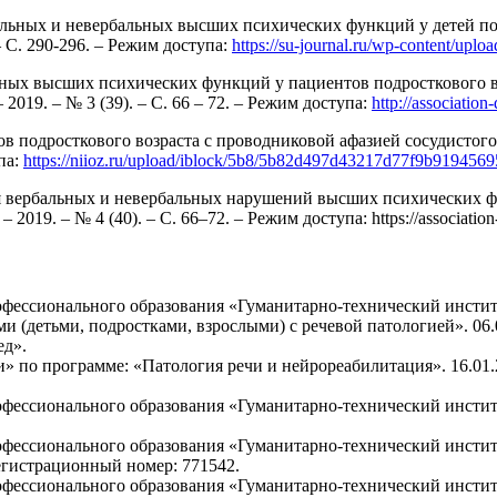
льных и невербальных высших психических функций у детей по
– С. 290-296. – Режим доступа:
https://su-journal.ru/wp-content/uplo
ных высших психических функций у пациентов подросткового во
2019. – № 3 (39). – С. 66 – 72. – Режим доступа:
http://associatio
подросткового возраста с проводниковой афазией сосудистого ге
па:
https://niioz.ru/upload/iblock/5b8/5b82d497d43217d77f9b9194569
я вербальных и невербальных нарушений высших психических фу
 2019. – № 4 (40). – С. 66–72. – Режим доступа: https://associatio
фессионального образования «Гуманитарно-технический инстит
ми (детьми, подростками, взрослыми) с речевой патологией». 06.
ед».
о программе: «Патология речи и нейрореабилитация». 16.01.20
фессионального образования «Гуманитарно-технический институ
офессионального образования «Гуманитарно-технический инсти
Регистрационный номер: 771542.
ессионального образования «Гуманитарно-технический институт