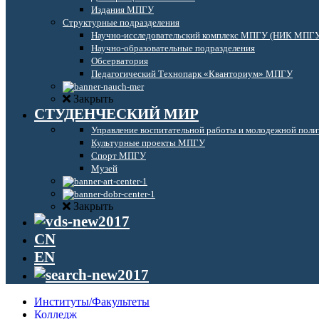
Издания МПГУ
Структурные подразделения
Научно-исследовательский комплекс МПГУ (НИК МПГ
Научно-образовательные подразделения
Обсерватория
Педагогический Технопарк «Кванториум» МПГУ
Закрыть
СТУДЕНЧЕСКИЙ МИР
Управление воспитательной работы и молодежной поли
Культурные проекты МПГУ
Спорт МПГУ
Музей
Закрыть
CN
EN
Институты/Факультеты
Колледж