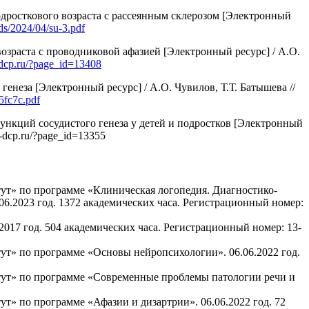
дросткового возраста с рассеянным склерозом [Электронный
ads/2024/04/su-3.pdf
зраста с проводниковой афазией [Электронный ресурс] / А.О.
n-dcp.ru/?page_id=13408
неза [Электронный ресурс] / А.О. Чувилов, Т.Т. Батышева //
5fc7c.pdf
нкций сосудистого генеза у детей и подростков [Электронный
n-dcp.ru/?page_id=13355
ут» по программе «Клиническая логопедия. Диагностико-
06.2023 год. 1372 академических часа. Регистрационный номер:
17 год. 504 академических часа. Регистрационный номер: 13-
т» по программе «Основы нейропсихологии». 06.06.2022 год.
тут» по программе «Современные проблемы патологии речи и
» по программе «Афазии и дизартрии». 06.06.2022 год. 72