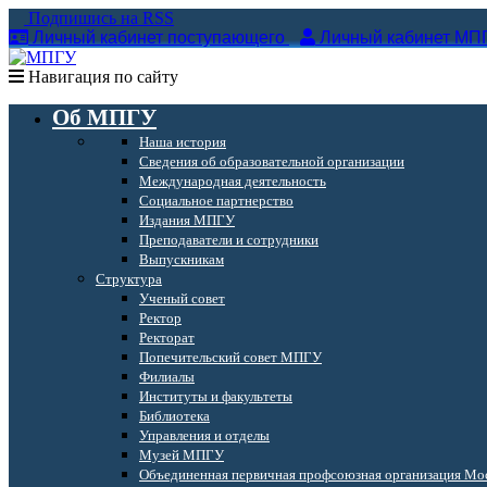
Подпишись на RSS
Личный кабинет поступающего
Личный кабинет МП
Навигация по сайту
Об МПГУ
Наша история
Сведения об образовательной организации
Международная деятельность
Социальное партнерство
Издания МПГУ
Преподаватели и сотрудники
Выпускникам
Структура
Ученый совет
Ректор
Ректорат
Попечительский совет МПГУ
Филиалы
Институты и факультеты
Библиотека
Управления и отделы
Музей МПГУ
Объединенная первичная профсоюзная организация Мос