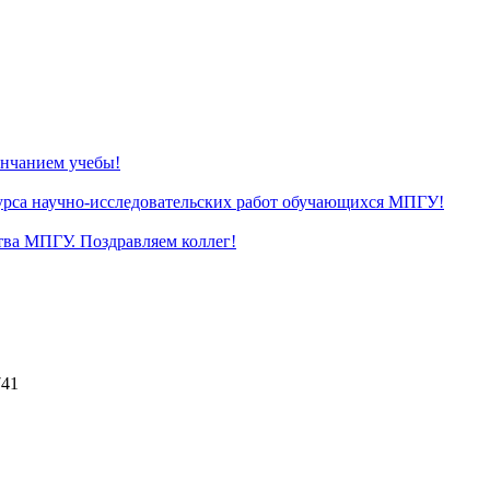
нчанием учебы!
курса научно-исследовательских работ обучающихся МПГУ!
тва МПГУ. Поздравляем коллег!
741