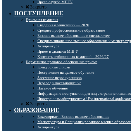
Пресс-служба МПГУ
Закрыть
ПОСТУПЛЕНИЕ
Приемная комиссия
Сведения о зачислении — 2026
Среднее профессиональное образование
Базовое высшее образование и специалитет
Специализированное высшее образование и магистрату
Аспирантура
Прием в филиалы МПГУ
Контакты отборочных комиссий – 2026/27
Нормативно-правовое обеспечение приема
Конкурсные списки
Поступление на целевое обучение
Заселение первокурсников
Перевод и восстановление
Платное обучение
Информация о поступлении для лиц с ограниченными в
Иностранным абитуриентам / For international applicant
Закрыть
ОБРАЗОВАНИЕ
Бакалавриат и Базовое высшее образование
Магистратура и Специализированное высшее образова
Аспирантура