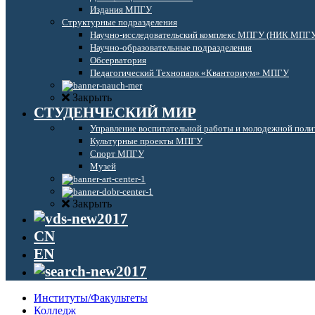
Издания МПГУ
Структурные подразделения
Научно-исследовательский комплекс МПГУ (НИК МПГ
Научно-образовательные подразделения
Обсерватория
Педагогический Технопарк «Кванториум» МПГУ
Закрыть
СТУДЕНЧЕСКИЙ МИР
Управление воспитательной работы и молодежной поли
Культурные проекты МПГУ
Спорт МПГУ
Музей
Закрыть
CN
EN
Институты/Факультеты
Колледж