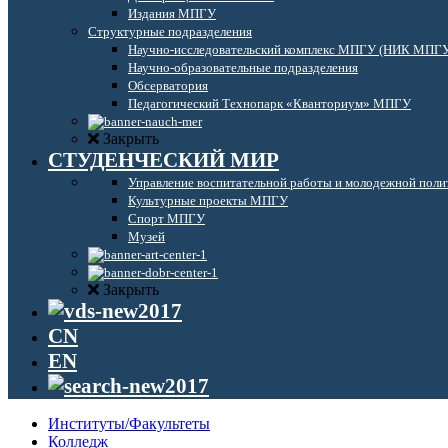
Издания МПГУ
Структурные подразделения
Научно-исследовательский комплекс МПГУ (НИК МПГ
Научно-образовательные подразделения
Обсерватория
Педагогический Технопарк «Кванториум» МПГУ
Закрыть
СТУДЕНЧЕСКИЙ МИР
Управление воспитательной работы и молодежной поли
Культурные проекты МПГУ
Спорт МПГУ
Музей
Закрыть
CN
EN
Институты/Факультеты
Колледж