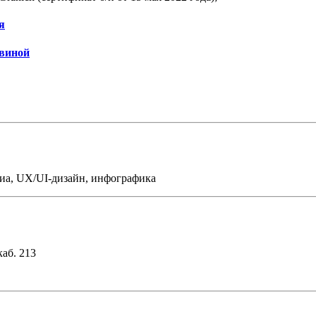
я
авиной
иа, UX/UI-дизайн, инфографика
каб. 213