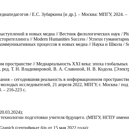
иапедагогов / Е.С. Зубаркина [и др.]. – Москва: МПГУ, 2024. – 
уплений в новых медиа // Вестник филологических наук / Philolo
рителлинга // Modern Humanities Success / Успехи гуманитарны
уникативных процессов в новых медиа // Наука и Школа / Scie
 пространстве // Медиареальность ХХI века: эпоха глобальных
щ. ред. Т. Н. Владимировой, В. А. Славиной, Н. В. Кодола. [Эле
ния – сегодняшняя реальность в информационном пространстве 
олодых исследователей, 21 апреля 2022, МПГУ, г. Москва / под 
 – 216-223 с.
0.03.2024);
и технологии подготовки учителя будущего. (МПГУ, НГПУ имен
nich (сертификат б/н от 15 мая 2022 года);