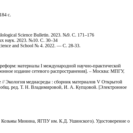
184 с.
gical Science Bulletin. 2023. №9. С. 171–176
х наук. 2023. №10. С. 30–34
nce and School № 4. 2022. — С. 28-33.
 реформ: материалы I международной научно-практической
ктронное издание сетевого распространения]. – Москва: МПГУ,
// Экология медиасреды : сборник материалов V Открытой
общ. ред. Т. Н. Владимировой, И. А. Купцовой. [Электронное
и Козьмы Минина, ЯГПУ им. К.Д. Ушинского). Удостоверение о