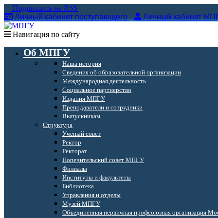
Подпишись на RSS
Личный кабинет поступающего
Личный кабинет МП
Навигация по сайту
Об МПГУ
Наша история
Сведения об образовательной организации
Международная деятельность
Социальное партнерство
Издания МПГУ
Преподаватели и сотрудники
Выпускникам
Структура
Ученый совет
Ректор
Ректорат
Попечительский совет МПГУ
Филиалы
Институты и факультеты
Библиотека
Управления и отделы
Музей МПГУ
Объединенная первичная профсоюзная организация Мос