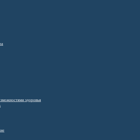
ра
озможностями здоровья
s
ние