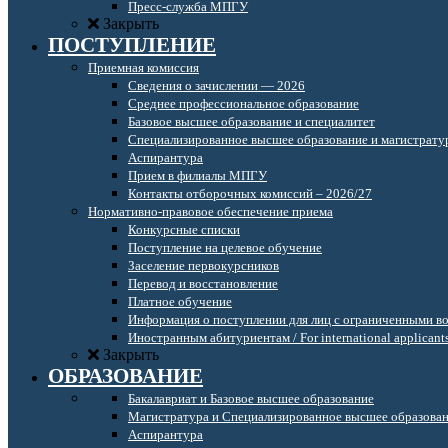
Пресс-служба МПГУ
Закрыть
ПОСТУПЛЕНИЕ
Приемная комиссия
Сведения о зачислении — 2026
Среднее профессиональное образование
Базовое высшее образование и специалитет
Специализированное высшее образование и магистрату
Аспирантура
Прием в филиалы МПГУ
Контакты отборочных комиссий – 2026/27
Нормативно-правовое обеспечение приема
Конкурсные списки
Поступление на целевое обучение
Заселение первокурсников
Перевод и восстановление
Платное обучение
Информация о поступлении для лиц с ограниченными в
Иностранным абитуриентам / For international applicant
Закрыть
ОБРАЗОВАНИЕ
Бакалавриат и Базовое высшее образование
Магистратура и Специализированное высшее образова
Аспирантура