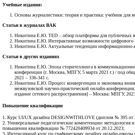
Учебные издания:
Основы журналистики: теория и практика: учебник для мед
Статьи в журналах ВАК
Никитина Е.Ю. TED – обзор платформы для публичных выст
Никитина Е.Ю. Интерактивные возможности цифрового сто
Никитина Е.Ю. Актуальные тенденции информационно-комм
Статьи в других изданиях
Никитина Е.Ю. Эпоха сторителлинга в коммуникационном
конференции (г.
Москва, МПГУ, 5 марта 2021 г.) / под об
2021 – 336-341 c.
Никитина Е.Ю. Процесс конвергенции и экономика внима
межвузовской научно-практической онлайн-конференции м
издание сетевого распространения] – Москва: МПГУ, 2023.
Повышение квалификации
1. Курс UI/UX дизайна DESIGNWITHLOVE (диплом № 395 от 2
2. Универсальные педагогические компетенции: методология 
повышении квалификации № 772420409934 от 20.12.2023;
3. Интенсивный курс по графическому дизайну онлайн-школы Gra