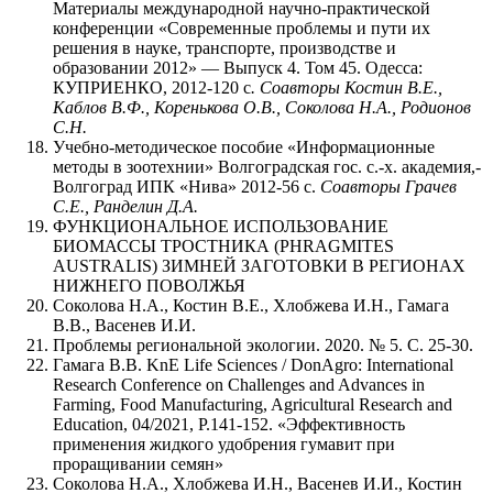
Материалы международной научно-практической
конференции «Современные проблемы и пути их
решения в науке, транспорте, производстве и
образовании 2012» — Выпуск 4. Том 45. Одесса:
КУПРИЕНКО, 2012-120 с
. Соавторы Костин В.Е.,
Каблов В.Ф., Коренькова О.В., Соколова Н.А., Родионов
С.Н.
Учебно-методическое пособие «Информационные
методы в зоотехнии» Волгоградская гос. с.-х. академия,-
Волгоград ИПК «Нива» 2012-56 с.
Соавторы
Грачев
С.Е., Ранделин Д.А.
ФУНКЦИОНАЛЬНОЕ ИСПОЛЬЗОВАНИЕ
БИОМАССЫ ТРОСТНИКА (PHRAGMITES
AUSTRALIS) ЗИМНЕЙ ЗАГОТОВКИ В РЕГИОНАХ
НИЖНЕГО ПОВОЛЖЬЯ
Соколова Н.А., Костин В.Е., Хлобжева И.Н., Гамага
В.В., Васенев И.И.
Проблемы региональной экологии. 2020. № 5. С. 25-30.
Гамага В.В. KnE Life Sciences / DonAgro: International
Research Conference on Challenges and Advances in
Farming, Food Manufacturing, Agricultural Research and
Education, 04/2021, P.141-152. «Эффективность
применения жидкого удобрения гумавит при
проращивании семян»
Соколова Н.А., Хлобжева И.Н., Васенев И.И., Костин