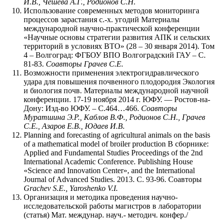
И.В., Чешева А.Г., Родионов С.Н.
Использование современных методов мониторинга
процессов зарастания с.-х. угодий Материалы
международной научно-практической конференции
«Научные основы стратегии развития АПК и сельских
территорий в условиях ВТО» (28 – 30 января 2014). Том
4 – Волгоград: ФГБОУ ВПО Волгоградский ГАУ – С.
81-83.
Соавторы
Грачев С.Е.
Возможности применения электрогидравлического
удара для повышения почвенного плодородия Экология
и биология почв. Материалы международной научной
конференции. 17-19 ноября 2014 г. ЮФУ. — Ростов-на-
Дону: Изд-во ЮФУ. – С.464…466.
Соавторы
Муратшина Э.Р., Каблов В.Ф., Родионов С.Н., Грачев
С.Е., Азаров Е.В., Юдаев И.В.
Planning and forecasting of agricultural animals on the basis
of a mathematical model of broiler production В сборнике:
Applied and Fundamental Studies Proceedings of the 2nd
International Academic Conference. Publishing House
«Science and Innovation Center», and the International
Journal of Advanced Studies. 2013. С. 93-96. Соавторы
Grachev S.E., Yaroshenko V.I.
Организация и методика проведения научно-
исследовательской работы магистров в лаборатории
(статья) Мат. междунар. науч.- методич. конфер./