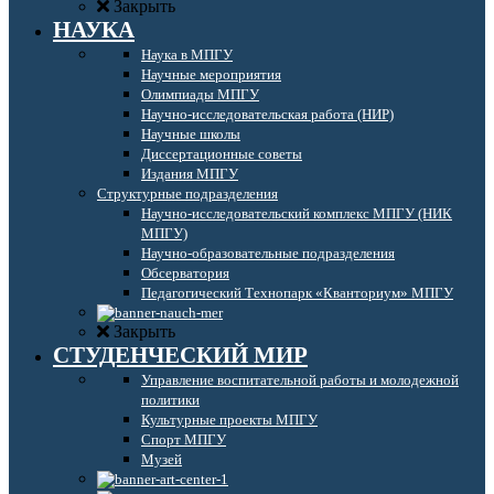
Закрыть
НАУКА
Наука в МПГУ
Научные мероприятия
Олимпиады МПГУ
Научно-исследовательская работа (НИР)
Научные школы
Диссертационные советы
Издания МПГУ
Структурные подразделения
Научно-исследовательский комплекс МПГУ (НИК
МПГУ)
Научно-образовательные подразделения
Обсерватория
Педагогический Технопарк «Кванториум» МПГУ
Закрыть
СТУДЕНЧЕСКИЙ МИР
Управление воспитательной работы и молодежной
политики
Культурные проекты МПГУ
Спорт МПГУ
Музей