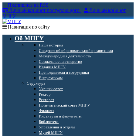
Подпишись на RSS
Личный кабинет поступающего
Личный кабинет
МПГУ
Навигация по сайту
Об МПГУ
Наша история
Сведения об образовательной организации
Международная деятельность
Социальное партнерство
Издания МПГУ
Преподаватели и сотрудники
Выпускникам
Структура
Ученый совет
Ректор
Ректорат
Попечительский совет МПГУ
Филиалы
Институты и факультеты
Библиотека
Управления и отделы
Музей МПГУ