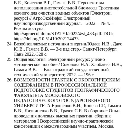
В.Е., Кочетков В.Г., Гамага В.В. Перспективы
использования листостебельной биомассы Тростника
южного для очистки водных объектов [Электрон.
ресурс] // АгроЭкоИнфо: Электронный
научнопроизводственный журнал. – 2022. – № 4. –
Режим доступа:
http://agroecoinfo.ru/STATYI/2022/4/st_433.pdf. DOI:
https://doi.org/10.51419/202124433.
Возобновляемые источники энергии/Юдаев И.В., Даус
Ю.В., Гамага В.В. — 3-е изд.стер.- Санкт-Петербург:
Лань 2022.-328 с.
Общая экология: Электронный ресурс: учебно-
методическое пособие / Соколова Н.А. Хлобжева И.Н.,
Гамага В.В. — Волгоградский государственный
технический университет, 2022. — 196 с
ВОЗМОЖНОСТИ ПРАКТИК С ЭКОЛОГИЧЕСКИМ
СОДЕРЖАНИЕМ В ПРОФЕССИОНАЛЬНОЙ
ПОДГОТОВКЕ СТУДЕНТОВ ГЕОГРАФИЧЕСКОГО
ФАКУЛЬТЕТА МОСКОВСКОГО
ПЕДАГОГИЧЕСКОГО ГОСУДАРСТВЕННОГО
УНИВЕРСИТЕТА Ерошенко В.И., Конева Г.Г., Гамага
В.В., Литвиненко В.В., Грачев С.Е. В сборнике: Опыт
проведения полевых выездных практик. сборник
материалов I Всероссийской научно-практической
конференции с международным участием. Москва,