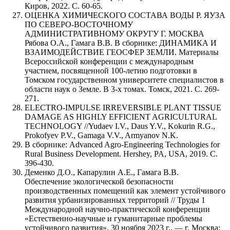
Киров, 2022. С. 60-65.
ОЦЕНКА ХИМИЧЕСКОГО СОСТАВА ВОДЫ Р. ЯУЗА
ПО СЕВЕРО-ВОСТОЧНОМУ
АДМИНИСТРАТИВНОМУ ОКРУГУ Г. МОСКВА
Рябова О.А., Гамага В.В. В сборнике: ДИНАМИКА И
ВЗАИМОДЕЙСТВИЕ ГЕОСФЕР ЗЕМЛИ. Материалы
Всероссийской конференции с международным
участием, посвященной 100-летию подготовки в
Томском государственном университете специалистов в
области наук о Земле. В 3-х томах. Томск, 2021. С. 269-
271.
ELECTRO-IMPULSE IRREVERSIBLE PLANT TISSUE
DAMAGE AS HIGHLY EFFICIENT AGRICULTURAL
TECHNOLOGY //Yudaev I.V., Daus Y.V., Kokurin R.G.,
Prokofyev P.V., Gamaga V.V., Armyanov N.K.
В сборнике: Advanced Agro-Engineering Technologies for
Rural Business Development. Hershey, PA, USA, 2019. С.
396-430.
Деменко Д.О., Капарулин А.Е., Гамага В.В.
Обеспечение экологической безопасности
производственных помещений как элемент устойчивого
развития урбанизированных территорий // Труды 1
Международной научно-практической конференции
«Естественно-научные и гуманитарные проблемы
устойчивого развития». 30 ноября 2023 г., — г. Москва: