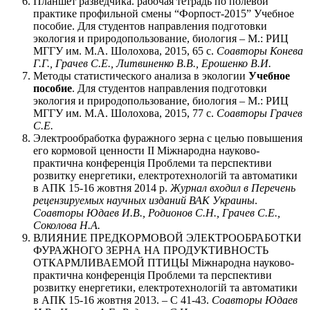
Планшет разведчика. рабочая тетрадь по полевой
практике профильной смены “Форпост-2015” Учебное
пособие. Для студентов направления подготовки
экология и природопользование, биология – М.: РИЦ
МГГУ им. М.А. Шолохова, 2015, 65 с.
Соавторы
Конева
Г.Г., Грачев С.Е., Литвиненко В.В., Ерошенко В.И.
Методы статистического анализа в экологии
Учебное
пособие
. Для студентов направления подготовки
экология и природопользование, биология – М.: РИЦ
МГГУ им. М.А. Шолохова, 2015, 77 с.
Соавторы
Грачев
С.Е.
Электрообработка фуражного зерна с целью повышения
его кормовой ценности II Міжнародна науково-
практична конференція Проблеми та перспективи
розвитку енергетики, електротехнологій та автоматики
в АПК 15-16 жовтня 2014 р.
Журнал входил в Перечень
рецензируемых научных изданий ВАК Украины
.
Соавторы
Юдаев И.В., Родионов С.Н., Грачев С.Е.,
Соколова Н.А.
ВЛИЯНИЕ ПРЕДКОРМОВОЙ ЭЛЕКТРООБРАБОТКИ
ФУРАЖНОГО ЗЕРНА НА ПРОДУКТИВНОСТЬ
ОТКАРМЛИВАЕМОЙ ПТИЦЫ Міжнародна науково-
практична конференція Проблеми та перспективи
розвитку енергетики, електротехнологій та автоматики
в АПК 15-16 жовтня 2013. – С 41-43.
Соавторы
Юдаев