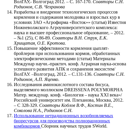
ВолГАУ,- Волгоград 2012. – С. 167-170.
Соавторы
С.Н.
Родионов, С.В. Чехранова
Разработка и внедрение технологических процессов
кормления и содержания молодняка и взрослых кур в
условиях ЗАО «Агрофирма «Восток»» (статья) Известия
Нижневолжского Агроуниверситетского комплекса:
наука и высшее профессиональное образование, – 2012.
– №1 (25), С 86-89.
Соавторы
В.Н. Струк, Е.К.
Хрищатая, О.Е. Кротова.
Повышение эффективности кормления цыплят-
бройлеров при использовании кормов, обработанных
электрофизическими методами (статья) Материалы
Междунар научн.-практич. конф. Аграрная наука-основа
успешного развития АПК и сохранения экосистем/
ВолГАУ. –Волгоград, 2012. – С.131-136.
Соавторы
С.Н.
Родионов, А.П. Яценко
.
Исследования аминокислотного состава бисуса,
выделяемого моллюском DREISSENA POLYMORPHA
Матер. междунар. конф. «Биология – наука XXI века»/
Российский университет им. Плеханова, Москва, 2012.
– С 328-329.
Соавторы Коблов В.Ф., Костин В.Е.,
Соколова Н.А., Родионов С.Н.
Использование нетрадиционных возобновляемых
биоресурсов для производства полнорационных
комбикормов
Сборник научных трудов SWorld.