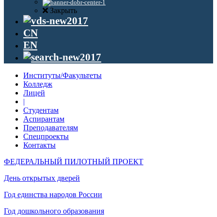
Закрыть
CN
EN
Институты/Факультеты
Колледж
Лицей
|
Студентам
Аспирантам
Преподавателям
Спецпроекты
Контакты
ФЕДЕРАЛЬНЫЙ ПИЛОТНЫЙ ПРОЕКТ
День открытых дверей
Год единства народов России
Год дошкольного образования