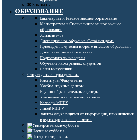
Закрыть
ОБРАЗОВАНИЕ
Бакалавриат и Базовое высшее образование
Магистратура и Специализированное высшее
образование
Аспирантура
Дистанционное обучение. Остаёмся дома
Прием для получения второго высшего образования
Дополнительное образование
Подготовительные курсы
Обучение иностранных студентов
Наши выпускники
Структурные подразделения
Институты/Факультеты
Учебно-научные центры
Научно-образовательные центры
Учебно-методическое управление
Колледж МПГУ
Лицей МПГУ
Защита обучающихся от информации, причиняющей
вред их здоровью и развитию