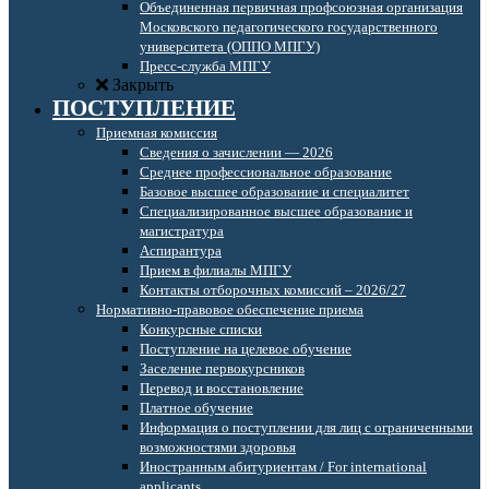
Объединенная первичная профсоюзная организация
Московского педагогического государственного
университета (ОППО МПГУ)
Пресс-служба МПГУ
Закрыть
ПОСТУПЛЕНИЕ
Приемная комиссия
Сведения о зачислении — 2026
Среднее профессиональное образование
Базовое высшее образование и специалитет
Специализированное высшее образование и
магистратура
Аспирантура
Прием в филиалы МПГУ
Контакты отборочных комиссий – 2026/27
Нормативно-правовое обеспечение приема
Конкурсные списки
Поступление на целевое обучение
Заселение первокурсников
Перевод и восстановление
Платное обучение
Информация о поступлении для лиц с ограниченными
возможностями здоровья
Иностранным абитуриентам / For international
applicants