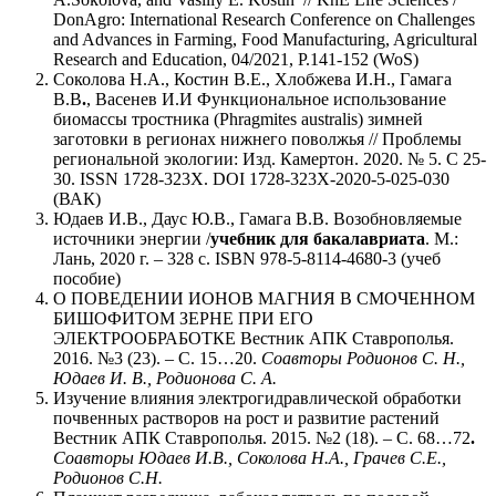
DonAgro: International Research Conference on Challenges
and Advances in Farming, Food Manufacturing, Agricultural
Research and Education, 04/2021, P.141-152 (WoS)
Соколова Н.А., Костин В.Е., Хлобжева И.Н., Гамага
В.В
.
, Васенев И.И Функциональное использование
биомассы тростника (Рhragmites australis) зимней
заготовки в регионах нижнего поволжья // Проблемы
региональной экологии: Изд. Камертон. 2020. № 5. С 25-
30. ISSN 1728-323X. DOI 1728-323X-2020-5-025-030
(ВАК)
Юдаев И.В., Даус Ю.В., Гамага В.В. Возобновляемые
источники энергии /
учебник для бакалавриата
. М.:
Лань, 2020 г. – 328 с. ISBN 978-5-8114-4680-3 (учеб
пособие)
О ПОВЕДЕНИИ ИОНОВ МАГНИЯ В СМОЧЕННОМ
БИШОФИТОМ ЗЕРНЕ ПРИ ЕГО
ЭЛЕКТРООБРАБОТКЕ Вестник АПК Ставрополья.
2016. №3 (23). – С. 15…20.
Соавторы Родионов С. Н.,
Юдаев И. В., Родионова С. А.
Изучение влияния электрогидравлической обработки
почвенных растворов на рост и развитие растений
Вестник АПК Ставрополья. 2015. №2 (18). – С. 68…72
.
Соавторы
Юдаев И.В., Соколова Н.А., Грачев С.Е.,
Родионов С.Н.