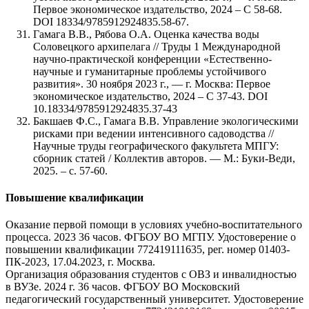
Первое экономическое издательство, 2024 – С 58-68.
DOI 18334/9785912924835.58-67.
Гамага В.В., Рябова О.А. Оценка качества воды
Соловецкого архипелага // Труды 1 Международной
научно-практической конференции «Естественно-
научные и гуманитарные проблемы устойчивого
развития». 30 ноября 2023 г., — г. Москва: Первое
экономическое издательство, 2024 – С 37-43. DOI
10.18334/9785912924835.37-43
Бакшаев Ф.С., Гамага В.В. Управление экологическими
рисками при ведении интенсивного садоводства //
Научные труды географического факультета МПГУ:
сборник статей / Коллектив авторов. — М.: Буки-Веди,
2025. – с. 57-60.
Повышение квалификации
Оказание первой помощи в условиях учебно-воспитательного
процесса. 2023 36 часов. ФГБОУ ВО МГПУ. Удостоверение о
повышении квалификации 772419111635, рег. номер 01403-
ПК-2023, 17.04.2023, г. Москва.
Организация образования студентов с ОВЗ и инвалидностью
в ВУЗе. 2024 г. 36 часов. ФГБОУ ВО Московский
педагогический государственный университет. Удостоверение