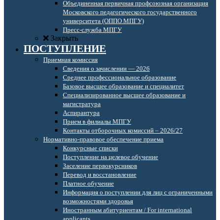
Объединенная первичная профсоюзная организация
Московского педагогического государственного
университета (ОППО МПГУ)
Пресс-служба МПГУ
Закрыть
ПОСТУПЛЕНИЕ
Приемная комиссия
Сведения о зачислении — 2026
Среднее профессиональное образование
Базовое высшее образование и специалитет
Специализированное высшее образование и
магистратура
Аспирантура
Прием в филиалы МПГУ
Контакты отборочных комиссий – 2026/27
Нормативно-правовое обеспечение приема
Конкурсные списки
Поступление на целевое обучение
Заселение первокурсников
Перевод и восстановление
Платное обучение
Информация о поступлении для лиц с ограниченными
возможностями здоровья
Иностранным абитуриентам / For international
applicants