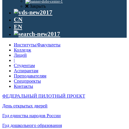
Закрыть
CN
EN
Институты/Факультеты
Колледж
Лицей
|
Студентам
Аспирантам
Преподавателям
Спецпроекты
Контакты
ФЕДЕРАЛЬНЫЙ ПИЛОТНЫЙ ПРОЕКТ
День открытых дверей
Год единства народов России
Год дошкольного образования