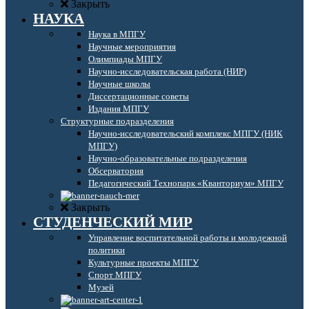
Закрыть
НАУКА
Наука в МПГУ
Научные мероприятия
Олимпиады МПГУ
Научно-исследовательская работа (НИР)
Научные школы
Диссертационные советы
Издания МПГУ
Структурные подразделения
Научно-исследовательский комплекс МПГУ (НИК
МПГУ)
Научно-образовательные подразделения
Обсерватория
Педагогический Технопарк «Кванториум» МПГУ
Закрыть
СТУДЕНЧЕСКИЙ МИР
Управление воспитательной работы и молодежной
политики
Культурные проекты МПГУ
Спорт МПГУ
Музей