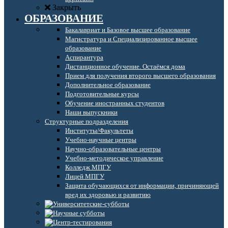
Закрыть
ОБРАЗОВАНИЕ
Бакалавриат и Базовое высшее образование
Магистратура и Специализированное высшее
образование
Аспирантура
Дистанционное обучение. Остаёмся дома
Прием для получения второго высшего образования
Дополнительное образование
Подготовительные курсы
Обучение иностранных студентов
Наши выпускники
Структурные подразделения
Институты/Факультеты
Учебно-научные центры
Научно-образовательные центры
Учебно-методическое управление
Колледж МПГУ
Лицей МПГУ
Защита обучающихся от информации, причиняющей
вред их здоровью и развитию