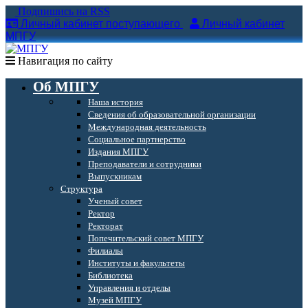
Подпишись на RSS
Личный кабинет поступающего
Личный кабинет
МПГУ
Навигация по сайту
Об МПГУ
Наша история
Сведения об образовательной организации
Международная деятельность
Социальное партнерство
Издания МПГУ
Преподаватели и сотрудники
Выпускникам
Структура
Ученый совет
Ректор
Ректорат
Попечительский совет МПГУ
Филиалы
Институты и факультеты
Библиотека
Управления и отделы
Музей МПГУ