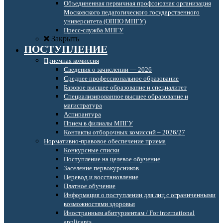
Объединенная первичная профсоюзная организация
Московского педагогического государственного
университета (ОППО МПГУ)
Пресс-служба МПГУ
Закрыть
ПОСТУПЛЕНИЕ
Приемная комиссия
Сведения о зачислении — 2026
Среднее профессиональное образование
Базовое высшее образование и специалитет
Специализированное высшее образование и
магистратура
Аспирантура
Прием в филиалы МПГУ
Контакты отборочных комиссий – 2026/27
Нормативно-правовое обеспечение приема
Конкурсные списки
Поступление на целевое обучение
Заселение первокурсников
Перевод и восстановление
Платное обучение
Информация о поступлении для лиц с ограниченными
возможностями здоровья
Иностранным абитуриентам / For international
applicants