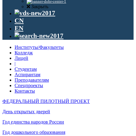
Закрыть
CN
EN
Институты/Факультеты
Колледж
Лицей
|
Студентам
Аспирантам
Преподавателям
Спецпроекты
Контакты
ФЕДЕРАЛЬНЫЙ ПИЛОТНЫЙ ПРОЕКТ
День открытых дверей
Год единства народов России
Год дошкольного образования