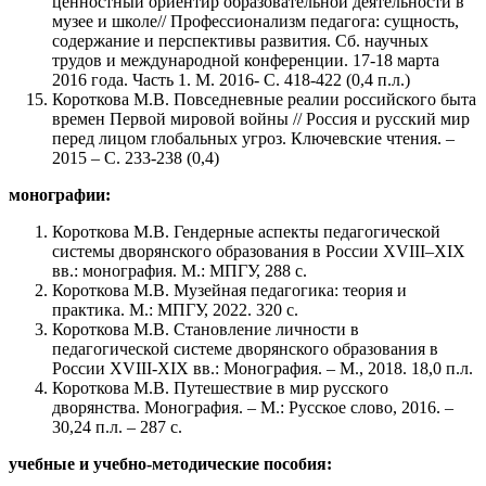
ценностный ориентир образовательной деятельности в
музее и школе// Профессионализм педагога: сущность,
содержание и перспективы развития. Сб. научных
трудов и международной конференции. 17-18 марта
2016 года. Часть 1. М. 2016- С. 418-422 (0,4 п.л.)
Короткова М.В. Повседневные реалии российского быта
времен Первой мировой войны // Россия и русский мир
перед лицом глобальных угроз. Ключевские чтения. –
2015 – С. 233-238 (0,4)
монографии:
Короткова М.В. Гендерные аспекты педагогической
системы дворянского образования в России ХVIII–ХIХ
вв.: монография. М.: МПГУ, 288 с.
Короткова М.В. Музейная педагогика: теория и
практика. М.: МПГУ, 2022. 320 с.
Короткова М.В. Становление личности в
педагогической системе дворянского образования в
России ХVIII-ХIХ вв.: Монография. – М., 2018. 18,0 п.л.
Короткова М.В. Путешествие в мир русского
дворянства. Монография. – М.: Русское слово, 2016. –
30,24 п.л. – 287 с.
учебные и учебно-методические пособия: