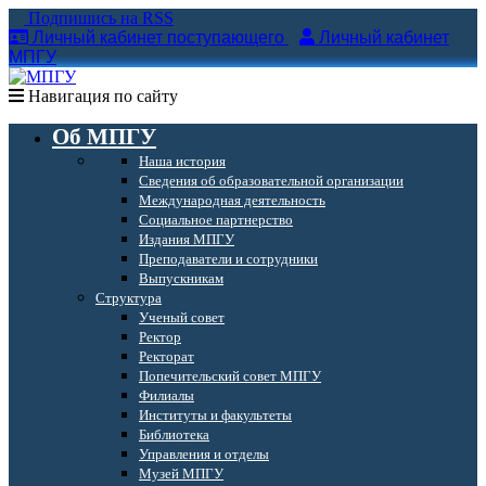
Подпишись на RSS
Личный кабинет поступающего
Личный кабинет
МПГУ
Навигация по сайту
Об МПГУ
Наша история
Сведения об образовательной организации
Международная деятельность
Социальное партнерство
Издания МПГУ
Преподаватели и сотрудники
Выпускникам
Структура
Ученый совет
Ректор
Ректорат
Попечительский совет МПГУ
Филиалы
Институты и факультеты
Библиотека
Управления и отделы
Музей МПГУ