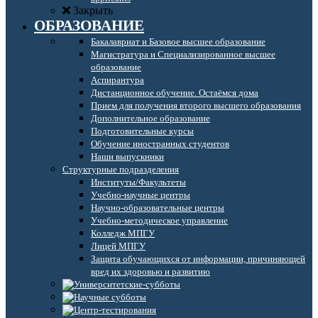
Закрыть
ОБРАЗОВАНИЕ
Бакалавриат и Базовое высшее образование
Магистратура и Специализированное высшее
образование
Аспирантура
Дистанционное обучение. Остаёмся дома
Прием для получения второго высшего образования
Дополнительное образование
Подготовительные курсы
Обучение иностранных студентов
Наши выпускники
Структурные подразделения
Институты/Факультеты
Учебно-научные центры
Научно-образовательные центры
Учебно-методическое управление
Колледж МПГУ
Лицей МПГУ
Защита обучающихся от информации, причиняющей
вред их здоровью и развитию