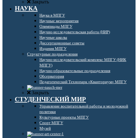
Закрыть
НАУКА
Наука в МПГУ
Научные мероприятия
Олимпиады МПГУ
Научно-исследовательская работа (НИР)
Научные школы
Диссертационные советы
Издания МПГУ
Структурные подразделения
Научно-исследовательский комплекс МПГУ (НИК
МПГУ)
Научно-образовательные подразделения
Обсерватория
Педагогический Технопарк «Кванториум» МПГУ
Закрыть
СТУДЕНЧЕСКИЙ МИР
Управление воспитательной работы и молодежной
политики
Культурные проекты МПГУ
Спорт МПГУ
Музей