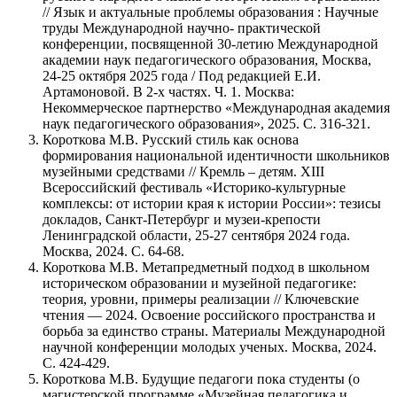
// Язык и актуальные проблемы образования : Научные
труды Международной научно- практической
конференции, посвященной 30-летию Международной
академии наук педагогического образования, Москва,
24-25 октября 2025 года / Под редакцией Е.И.
Артамоновой. В 2-х частях. Ч. 1. Москва:
Некоммерческое партнерство «Международная академия
наук педагогического образования», 2025. С. 316-321.
Короткова М.В. Русский стиль как основа
формирования национальной идентичности школьников
музейными средствами // Кремль – детям. XIII
Всероссийский фестиваль «Историко-культурные
комплексы: от истории края к истории России»: тезисы
докладов, Санкт-Петербург и музеи-крепости
Ленинградской области, 25-27 сентября 2024 года.
Москва, 2024. С. 64-68.
Короткова М.В. Метапредметный подход в школьном
историческом образовании и музейной педагогике:
теория, уровни, примеры реализации // Ключевские
чтения — 2024. Освоение российского пространства и
борьба за единство страны. Материалы Международной
научной конференции молодых ученых. Москва, 2024.
С. 424-429.
Короткова М.В. Будущие педагоги пока студенты (о
магистерской программе «Музейная педагогика и