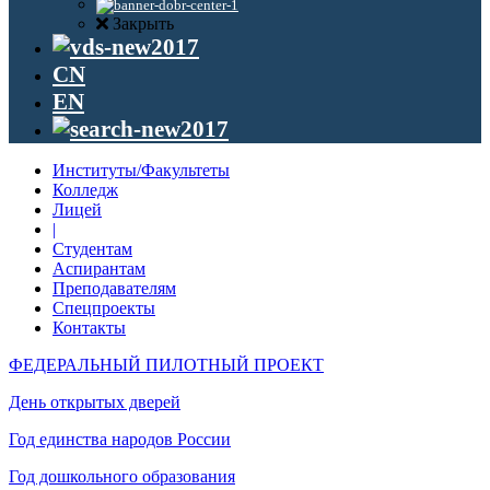
Закрыть
CN
EN
Институты/Факультеты
Колледж
Лицей
|
Студентам
Аспирантам
Преподавателям
Спецпроекты
Контакты
ФЕДЕРАЛЬНЫЙ ПИЛОТНЫЙ ПРОЕКТ
День открытых дверей
Год единства народов России
Год дошкольного образования