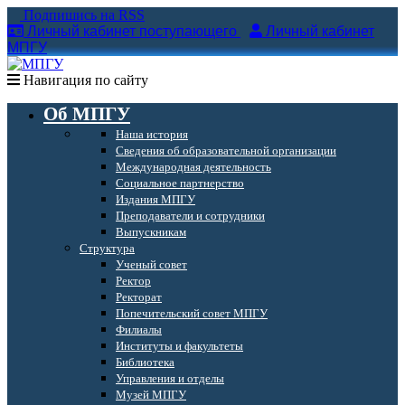
Подпишись на RSS
Личный кабинет поступающего
Личный кабинет
МПГУ
Навигация по сайту
Об МПГУ
Наша история
Сведения об образовательной организации
Международная деятельность
Социальное партнерство
Издания МПГУ
Преподаватели и сотрудники
Выпускникам
Структура
Ученый совет
Ректор
Ректорат
Попечительский совет МПГУ
Филиалы
Институты и факультеты
Библиотека
Управления и отделы
Музей МПГУ