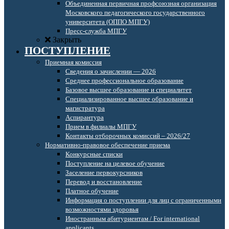
Объединенная первичная профсоюзная организация
Московского педагогического государственного
университета (ОППО МПГУ)
Пресс-служба МПГУ
Закрыть
ПОСТУПЛЕНИЕ
Приемная комиссия
Сведения о зачислении — 2026
Среднее профессиональное образование
Базовое высшее образование и специалитет
Специализированное высшее образование и
магистратура
Аспирантура
Прием в филиалы МПГУ
Контакты отборочных комиссий – 2026/27
Нормативно-правовое обеспечение приема
Конкурсные списки
Поступление на целевое обучение
Заселение первокурсников
Перевод и восстановление
Платное обучение
Информация о поступлении для лиц с ограниченными
возможностями здоровья
Иностранным абитуриентам / For international
applicants