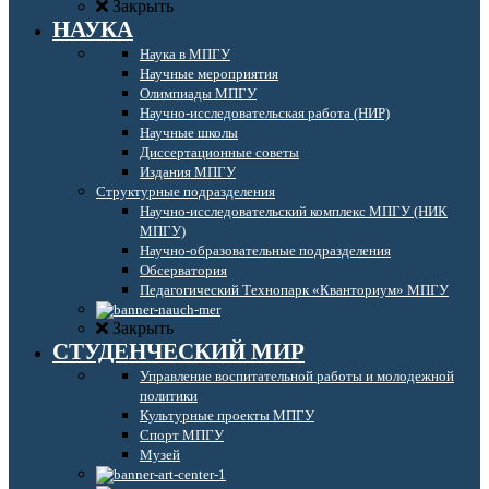
Закрыть
НАУКА
Наука в МПГУ
Научные мероприятия
Олимпиады МПГУ
Научно-исследовательская работа (НИР)
Научные школы
Диссертационные советы
Издания МПГУ
Структурные подразделения
Научно-исследовательский комплекс МПГУ (НИК
МПГУ)
Научно-образовательные подразделения
Обсерватория
Педагогический Технопарк «Кванториум» МПГУ
Закрыть
СТУДЕНЧЕСКИЙ МИР
Управление воспитательной работы и молодежной
политики
Культурные проекты МПГУ
Спорт МПГУ
Музей