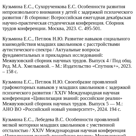
Кузьмина Е.С., Сухорученкова Е.С. Особенности развития
непроизвольного внимания у детей с задержкой психического
развития / В сборнике: Всероссийская ежегодная декабрьская
научно-практическая студенческая конференция. Сборник
трудов конференции. Москва, 2023. С. 495-501.
Кузьмина Е.С., Петлюк Н.Ю. Развитие навыков социального
взаимодействия младших школьников с расстройствами
аутистического спектра / Актуальные вопросы
фундаментальных и прикладных исследований:
Межвузовский сборник научных трудов. Выпуск 4 / Под общ.
Ред. М.А. Хмельковой. – М.: Издательство «Спутник+», 2023.
– 158 с.
Кузьмина Е.С., Петлюк Н.Ю. Своеобразие проявлений
графомоторных навыков у младших школьников с задержкой
психического развития / XXIV Международная научная
конференция «Цивилизация знаний: российские реалии»
Межвузовский сборник научных трудов. Выпуск 5 — М.:
АНО ВО «Российский новый университет», 2024. 194 с.
Кузьмина Е.С., Лебедева В.С. Особенности проявлений
мелкой моторики младших школьников с умственной
отсталостью / XXIV Международная научная конференция
«Цивилизация знаний: российские реалии» Межвузовский