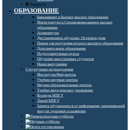
Закрыть
ОБРАЗОВАНИЕ
Бакалавриат и Базовое высшее образование
Магистратура и Специализированное высшее
образование
Аспирантура
Дистанционное обучение. Остаёмся дома
Прием для получения второго высшего образования
Дополнительное образование
Подготовительные курсы
Обучение иностранных студентов
Наши выпускники
Структурные подразделения
Институты/Факультеты
Учебно-научные центры
Научно-образовательные центры
Учебно-методическое управление
Колледж МПГУ
Лицей МПГУ
Защита обучающихся от информации, причиняющей
вред их здоровью и развитию