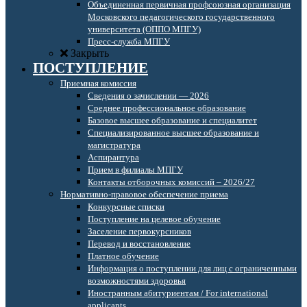
Объединенная первичная профсоюзная организация
Московского педагогического государственного
университета (ОППО МПГУ)
Пресс-служба МПГУ
Закрыть
ПОСТУПЛЕНИЕ
Приемная комиссия
Сведения о зачислении — 2026
Среднее профессиональное образование
Базовое высшее образование и специалитет
Специализированное высшее образование и
магистратура
Аспирантура
Прием в филиалы МПГУ
Контакты отборочных комиссий – 2026/27
Нормативно-правовое обеспечение приема
Конкурсные списки
Поступление на целевое обучение
Заселение первокурсников
Перевод и восстановление
Платное обучение
Информация о поступлении для лиц с ограниченными
возможностями здоровья
Иностранным абитуриентам / For international
applicants