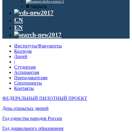
Закрыть
CN
EN
Институты/Факультеты
Колледж
Лицей
|
Студентам
Аспирантам
Преподавателям
Спецпроекты
Контакты
ФЕДЕРАЛЬНЫЙ ПИЛОТНЫЙ ПРОЕКТ
День открытых дверей
Год единства народов России
Год дошкольного образования