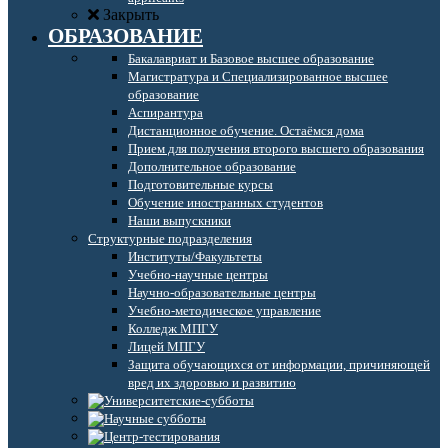
Закрыть
ОБРАЗОВАНИЕ
Бакалавриат и Базовое высшее образование
Магистратура и Специализированное высшее
образование
Аспирантура
Дистанционное обучение. Остаёмся дома
Прием для получения второго высшего образования
Дополнительное образование
Подготовительные курсы
Обучение иностранных студентов
Наши выпускники
Структурные подразделения
Институты/Факультеты
Учебно-научные центры
Научно-образовательные центры
Учебно-методическое управление
Колледж МПГУ
Лицей МПГУ
Защита обучающихся от информации, причиняющей
вред их здоровью и развитию