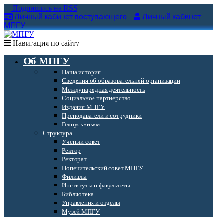
Подпишись на RSS
Личный кабинет поступающего
Личный кабинет
МПГУ
Навигация по сайту
Об МПГУ
Наша история
Сведения об образовательной организации
Международная деятельность
Социальное партнерство
Издания МПГУ
Преподаватели и сотрудники
Выпускникам
Структура
Ученый совет
Ректор
Ректорат
Попечительский совет МПГУ
Филиалы
Институты и факультеты
Библиотека
Управления и отделы
Музей МПГУ