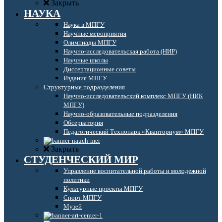
Закрыть
НАУКА
Наука в МПГУ
Научные мероприятия
Олимпиады МПГУ
Научно-исследовательская работа (НИР)
Научные школы
Диссертационные советы
Издания МПГУ
Структурные подразделения
Научно-исследовательский комплекс МПГУ (НИК
МПГУ)
Научно-образовательные подразделения
Обсерватория
Педагогический Технопарк «Кванториум» МПГУ
Закрыть
СТУДЕНЧЕСКИЙ МИР
Управление воспитательной работы и молодежной
политики
Культурные проекты МПГУ
Спорт МПГУ
Музей