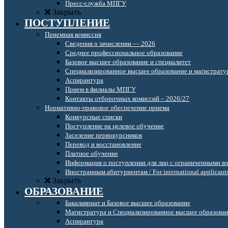
Пресс-служба МПГУ
Закрыть
ПОСТУПЛЕНИЕ
Приемная комиссия
Сведения о зачислении — 2026
Среднее профессиональное образование
Базовое высшее образование и специалитет
Специализированное высшее образование и магистрату
Аспирантура
Прием в филиалы МПГУ
Контакты отборочных комиссий – 2026/27
Нормативно-правовое обеспечение приема
Конкурсные списки
Поступление на целевое обучение
Заселение первокурсников
Перевод и восстановление
Платное обучение
Информация о поступлении для лиц с ограниченными в
Иностранным абитуриентам / For international applicant
Закрыть
ОБРАЗОВАНИЕ
Бакалавриат и Базовое высшее образование
Магистратура и Специализированное высшее образова
Аспирантура