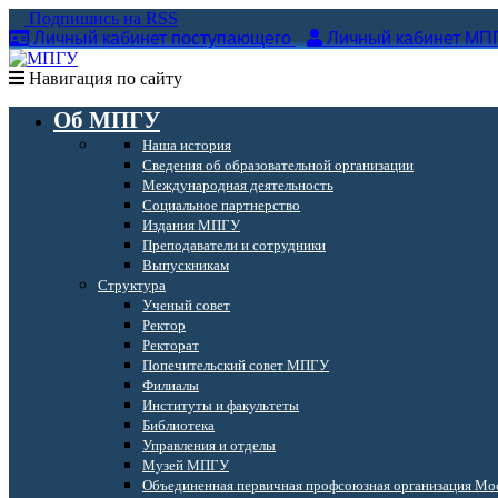
Подпишись на RSS
Личный кабинет поступающего
Личный кабинет МП
Навигация по сайту
Об МПГУ
Наша история
Сведения об образовательной организации
Международная деятельность
Социальное партнерство
Издания МПГУ
Преподаватели и сотрудники
Выпускникам
Структура
Ученый совет
Ректор
Ректорат
Попечительский совет МПГУ
Филиалы
Институты и факультеты
Библиотека
Управления и отделы
Музей МПГУ
Объединенная первичная профсоюзная организация Мос