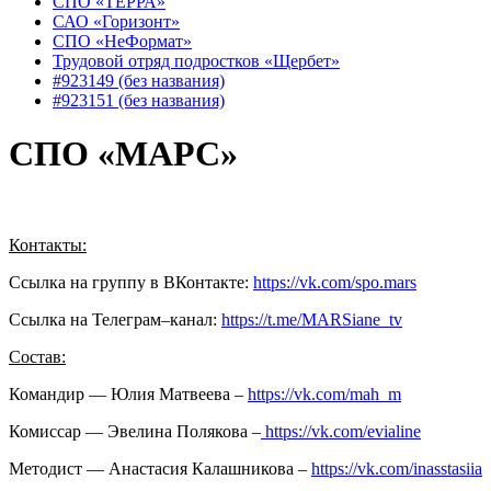
СПО «TЕРРА»
САО «Горизонт»
СПО «НеФормат»
Трудовой отряд подростков «Щербет»
#923149 (без названия)
#923151 (без названия)
СПО «МАРС»
Контакты:
Ссылка на группу в ВКонтакте:
https://vk.com/spo.mars
Ссылка на Телеграм–канал:
https://t.me/MARSiane_tv
Состав:
Командир — Юлия Матвеева –
https://vk.com/mah_m
Комиссар — Эвелина Полякова –
https://vk.com/evialine
Методист — Анастасия Калашникова –
https://vk.com/inasstasiia