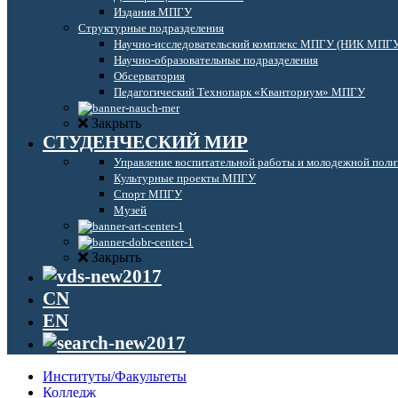
Издания МПГУ
Структурные подразделения
Научно-исследовательский комплекс МПГУ (НИК МПГ
Научно-образовательные подразделения
Обсерватория
Педагогический Технопарк «Кванториум» МПГУ
Закрыть
СТУДЕНЧЕСКИЙ МИР
Управление воспитательной работы и молодежной поли
Культурные проекты МПГУ
Спорт МПГУ
Музей
Закрыть
CN
EN
Институты/Факультеты
Колледж