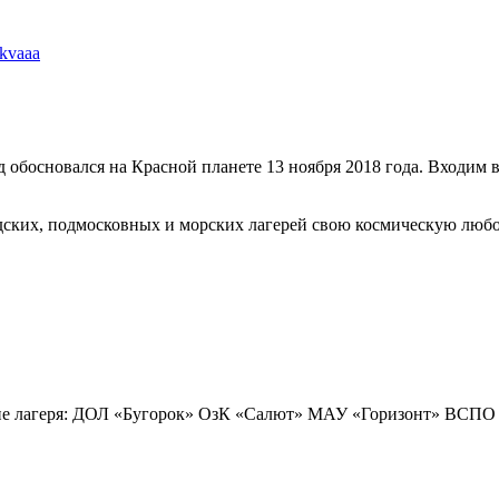
skvaaa
обосновался на Красной планете 13 ноября 2018 года. Входим
дских, подмосковных и морских лагерей свою космическую любо
щие лагеря: ДОЛ «Бугорок» ОзК «Салют» МАУ «Горизонт» ВСПО