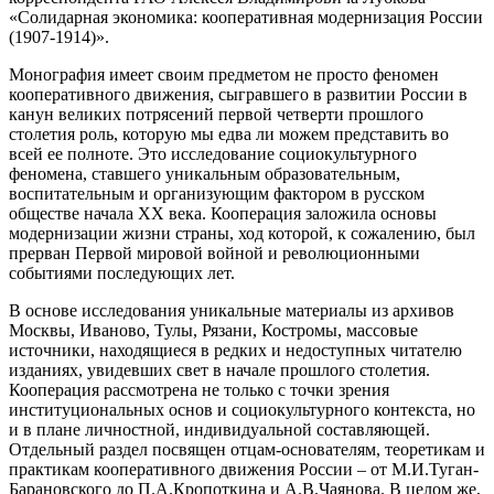
«Солидарная экономика: кооперативная модернизация России
(1907-1914)».
Монография имеет своим предметом не просто феномен
кооперативного движения, сыгравшего в развитии России в
канун великих потрясений первой четверти прошлого
столетия роль, которую мы едва ли можем представить во
всей ее полноте. Это исследование социокультурного
феномена, ставшего уникальным образовательным,
воспитательным и организующим фактором в русском
обществе начала XX века. Кооперация заложила основы
модернизации жизни страны, ход которой, к сожалению, был
прерван Первой мировой войной и революционными
событиями последующих лет.
В основе исследования уникальные материалы из архивов
Москвы, Иваново, Тулы, Рязани, Костромы, массовые
источники, находящиеся в редких и недоступных читателю
изданиях, увидевших свет в начале прошлого столетия.
Кооперация рассмотрена не только с точки зрения
институциональных основ и социокультурного контекста, но
и в плане личностной, индивидуальной составляющей.
Отдельный раздел посвящен отцам-основателям, теоретикам и
практикам кооперативного движения России – от М.И.Туган-
Барановского до П.А.Кропоткина и А.В.Чаянова. В целом же,