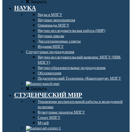
Закрыть
НАУКА
Наука в МПГУ
Научные мероприятия
Олимпиады МПГУ
Научно-исследовательская работа (НИР)
Научные школы
Диссертационные советы
Издания МПГУ
Структурные подразделения
Научно-исследовательский комплекс МПГУ (НИК
МПГУ)
Научно-образовательные подразделения
Обсерватория
Педагогический Технопарк «Кванториум» МПГУ
Закрыть
СТУДЕНЧЕСКИЙ МИР
Управление воспитательной работы и молодежной
политики
Культурные проекты МПГУ
Спорт МПГУ
Музей