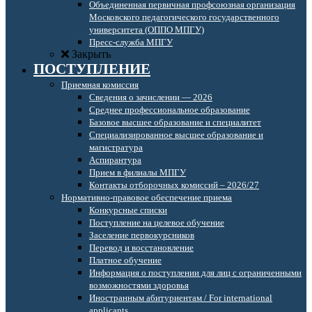
Объединенная первичная профсоюзная организация
Московского педагогического государственного
университета (ОППО МПГУ)
Пресс-служба МПГУ
Закрыть
ПОСТУПЛЕНИЕ
Приемная комиссия
Сведения о зачислении — 2026
Среднее профессиональное образование
Базовое высшее образование и специалитет
Специализированное высшее образование и
магистратура
Аспирантура
Прием в филиалы МПГУ
Контакты отборочных комиссий – 2026/27
Нормативно-правовое обеспечение приема
Конкурсные списки
Поступление на целевое обучение
Заселение первокурсников
Перевод и восстановление
Платное обучение
Информация о поступлении для лиц с ограниченными
возможностями здоровья
Иностранным абитуриентам / For international
applicants