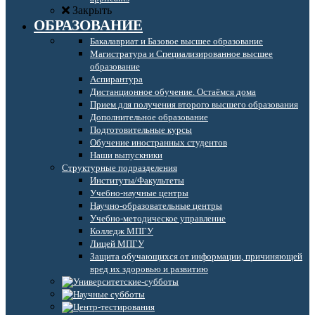
Закрыть
ОБРАЗОВАНИЕ
Бакалавриат и Базовое высшее образование
Магистратура и Специализированное высшее
образование
Аспирантура
Дистанционное обучение. Остаёмся дома
Прием для получения второго высшего образования
Дополнительное образование
Подготовительные курсы
Обучение иностранных студентов
Наши выпускники
Структурные подразделения
Институты/Факультеты
Учебно-научные центры
Научно-образовательные центры
Учебно-методическое управление
Колледж МПГУ
Лицей МПГУ
Защита обучающихся от информации, причиняющей
вред их здоровью и развитию