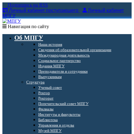
Подпишись на RSS
Личный кабинет поступающего
Личный кабинет
МПГУ
Навигация по сайту
Об МПГУ
Наша история
Сведения об образовательной организации
Международная деятельность
Социальное партнерство
Издания МПГУ
Преподаватели и сотрудники
Выпускникам
Структура
Ученый совет
Ректор
Ректорат
Попечительский совет МПГУ
Филиалы
Институты и факультеты
Библиотека
Управления и отделы
Музей МПГУ