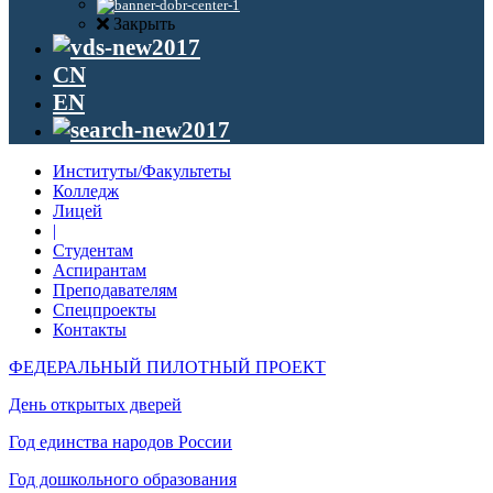
Закрыть
CN
EN
Институты/Факультеты
Колледж
Лицей
|
Студентам
Аспирантам
Преподавателям
Спецпроекты
Контакты
ФЕДЕРАЛЬНЫЙ ПИЛОТНЫЙ ПРОЕКТ
День открытых дверей
Год единства народов России
Год дошкольного образования