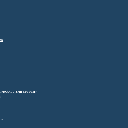
ра
озможностями здоровья
s
ние