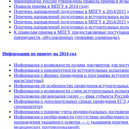
Минобрнауки России утверждены правила приема в вузы 
Правила приема в МПГУ в 2014 году
;
Перечень направлений подготовки в МПГУ в 2014/2015 у
Перечень направлений подготовки и вступительных исп
Перечень направлений подготовки в МПГУ в 2014/2015 у
Перечень направлений подготовки и вступительных исп
К правилам приема в МПГУ, предоставляемые поступающи
преимуществ, обусловленных уровнями олимпиады).
Информация по приему на 2014 год
Информация о возможности подачи документов для посту
Информация о приоритетности вступительных испытани
Информация о формах проведения и программы вступите
магистратуры
);
Информация об особенностях проведения вступительных
Информация о возможности сдачи вступительных испытан
расположена организация (далее — язык субъекта Россий
Информация о дополнительных сроках проведения ЕГЭ дл
специалитета);
Информация о порядке учета индивидуальных достижени
Информация о необходимости (отсутствии необходимости
прохождения указанного осмотра — с указанием перечня
медицинских противопоказаний;