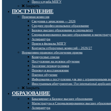
Пресс-служба МПГУ
Закрыть
ПОСТУПЛЕНИЕ
Приемная комиссия
Сведения о зачислении — 2026
Среднее профессиональное образование
Базовое высшее образование и специалитет
Специализированное высшее образование и магистрату
Аспирантура
Прием в филиалы МПГУ
Контакты отборочных комиссий – 2026/27
Нормативно-правовое обеспечение приема
Конкурсные списки
Поступление на целевое обучение
Заселение первокурсников
Перевод и восстановление
Платное обучение
Информация о поступлении для лиц с ограниченными в
Иностранным абитуриентам / For international applicant
Закрыть
ОБРАЗОВАНИЕ
Бакалавриат и Базовое высшее образование
Магистратура и Специализированное высшее образова
Аспирантура