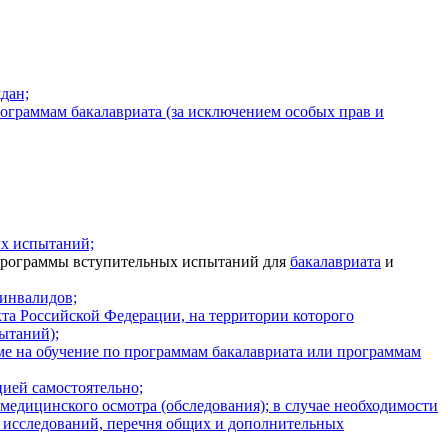
дан;
ограммам бакалавриата (за исключением особых прав и
х испытаний;
программы вступительных испытаний для
бакалавриата
и
инвалидов;
та Российской Федерации, на территории которого
ытаний);
е на обучение по программам бакалавриата или программам
ией самостоятельно;
едицинского осмотра (обследования); в случае необходимости
х исследований, перечня общих и дополнительных