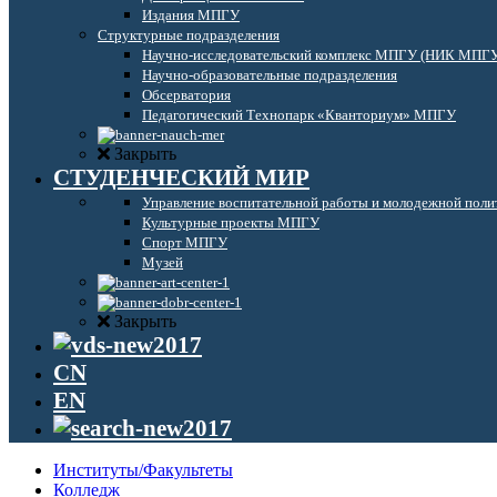
Издания МПГУ
Структурные подразделения
Научно-исследовательский комплекс МПГУ (НИК МПГ
Научно-образовательные подразделения
Обсерватория
Педагогический Технопарк «Кванториум» МПГУ
Закрыть
СТУДЕНЧЕСКИЙ МИР
Управление воспитательной работы и молодежной поли
Культурные проекты МПГУ
Спорт МПГУ
Музей
Закрыть
CN
EN
Институты/Факультеты
Колледж