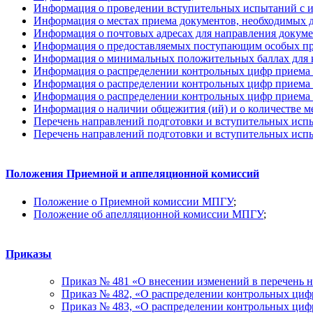
Информация о проведении вступительных испытаний с и
Информация о местах приема документов, необходимых 
Информация о почтовых адресах для направления докум
Информация о предоставляемых поступающим особых пр
Информация о минимальных положительных баллах для к
Информация о распределении контрольных цифр приема п
Информация о распределении контрольных цифр приема г
Информация о распределении контрольных цифр приема п
Информация о наличии общежития (ий) и о количестве 
Перечень направлений подготовки и вступительных исп
Перечень направлений подготовки и вступительных исп
Положения Приемной и аппеляционной комиссий
Положение о Приемной комиссии МПГУ
;
Положение об апелляционной комиссии МПГУ
;
Приказы
Приказ № 481 «О внесении изменений в перечень 
Приказ № 482, «О распределении контрольных цифр
Приказ № 483, «О распределении контрольных цифр