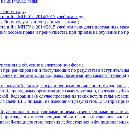
на 2014/2015 годы
;
чебном году;
ытаний в МПГУ в 2014/2015 учебном году;
чебном году для иностранных граждан;
ытаний в МПГУ в 2014/2015 учебном году для иностранных граж
м особые права и преимущества при приеме на обучение по пр
пления на обучение в электронной форме;
й при ранжировании поступающих по результатам вступительны
льных испытаний, проводимых организацией самостоятельно;
(
 испытаний для лиц с ограниченными возможностями здоровья, 
ий, проводимых организацией самостоятельно, на языке субъек
ской Федерации) (в случае проведения таких вступительных исп
я сдачи ЕГЭ лицами, не имеющими результатов ЕГЭ (при прием
й, установленном правилами приема, утвержденными организац
) прохождения поступающими обязательного предварительного м
 врачей-специалистов, перечня лабораторных и функциональны