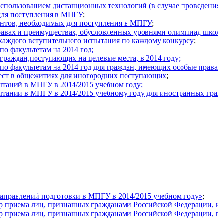
спользованием дистанционных технологий (в случае проведения
для поступления в МПГУ
;
ентов, необходимых для поступления в МПГУ
;
авах и преимуществах, обусловленных уровнями олимпиад шко
аждого вступительного испытания по каждому конкурсу
;
о факультетам на 2014 год;
раждан,поступающих на целевые места, в 2014 году;
о факультетам на 2014 год для граждан, имеющих особые права
мест в общежитиях для иногородних поступающих
;
ытаний в МПГУ в 2014/2015 учебном году;
ытаний в МПГУ в 2014/2015 учебному году для иностранных гр
направлений подготовки в МПГУ в 2014/2015 учебном году»
;
 приема лиц, признанных гражданами Российской Федерации, и
 приема лиц, признанных гражданами Российской Федерации, п