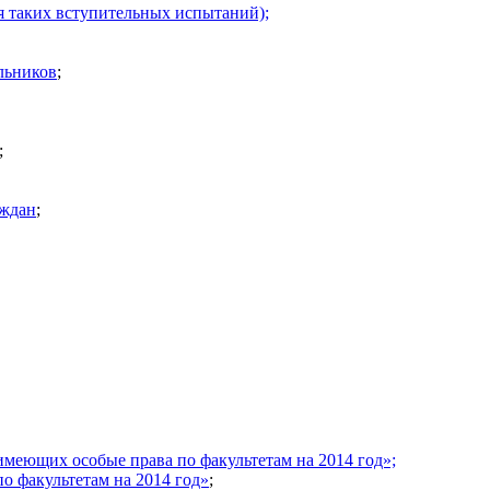
 таких вступительных испытаний);
льников
;
;
аждан
;
меющих особые права по факультетам на 2014 год»;
о факультетам на 2014 год»
;