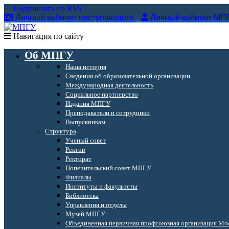
Подпишись на RSS
Личный кабинет поступающего
Личный кабинет МП
Навигация по сайту
Об МПГУ
Наша история
Сведения об образовательной организации
Международная деятельность
Социальное партнерство
Издания МПГУ
Преподаватели и сотрудники
Выпускникам
Структура
Ученый совет
Ректор
Ректорат
Попечительский совет МПГУ
Филиалы
Институты и факультеты
Библиотека
Управления и отделы
Музей МПГУ
Объединенная первичная профсоюзная организация Мос