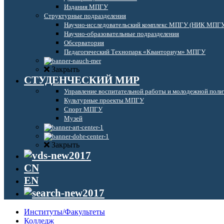
Издания МПГУ
Структурные подразделения
Научно-исследовательский комплекс МПГУ (НИК МПГ
Научно-образовательные подразделения
Обсерватория
Педагогический Технопарк «Кванториум» МПГУ
Закрыть
СТУДЕНЧЕСКИЙ МИР
Управление воспитательной работы и молодежной поли
Культурные проекты МПГУ
Спорт МПГУ
Музей
Закрыть
CN
EN
Институты/Факультеты
Колледж