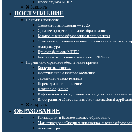
Пресс-служба МПГУ
Закрыть
ПОСТУПЛЕНИЕ
Приемная комиссия
Сведения о зачислении — 2026
Среднее профессиональное образование
Базовое высшее образование и специалитет
Специализированное высшее образование и магистрату
Аспирантура
Прием в филиалы МПГУ
Контакты отборочных комиссий – 2026/27
Нормативно-правовое обеспечение приема
Конкурсные списки
Поступление на целевое обучение
Заселение первокурсников
Перевод и восстановление
Платное обучение
Информация о поступлении для лиц с ограниченными в
Иностранным абитуриентам / For international applicant
Закрыть
ОБРАЗОВАНИЕ
Бакалавриат и Базовое высшее образование
Магистратура и Специализированное высшее образова
Аспирантура