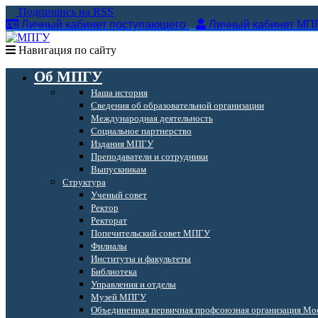
Подпишись на RSS
Личный кабинет поступающего
Личный кабинет МП
Навигация по сайту
Об МПГУ
Наша история
Сведения об образовательной организации
Международная деятельность
Социальное партнерство
Издания МПГУ
Преподаватели и сотрудники
Выпускникам
Структура
Ученый совет
Ректор
Ректорат
Попечительский совет МПГУ
Филиалы
Институты и факультеты
Библиотека
Управления и отделы
Музей МПГУ
Объединенная первичная профсоюзная организация Мос