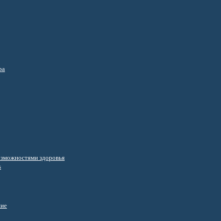
ра
озможностями здоровья
s
ние