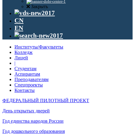
Закрыть
CN
EN
Институты/Факультеты
Колледж
Лицей
|
Студентам
Аспирантам
Преподавателям
Спецпроекты
Контакты
ФЕДЕРАЛЬНЫЙ ПИЛОТНЫЙ ПРОЕКТ
День открытых дверей
Год единства народов России
Год дошкольного образования