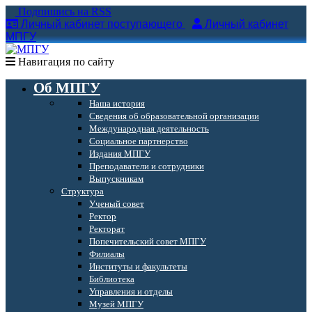
Подпишись на RSS
Личный кабинет поступающего
Личный кабинет
МПГУ
Навигация по сайту
Об МПГУ
Наша история
Сведения об образовательной организации
Международная деятельность
Социальное партнерство
Издания МПГУ
Преподаватели и сотрудники
Выпускникам
Структура
Ученый совет
Ректор
Ректорат
Попечительский совет МПГУ
Филиалы
Институты и факультеты
Библиотека
Управления и отделы
Музей МПГУ