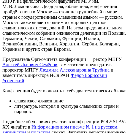
2010 г. на филологическом факультете МГУ им.
М. В. Ломоносова. Двадцатая, юбилейная, конференция
пройдёт снова в Москве — столице крупнейшей в мире
страны с государственным славянским языком — русским.
Москва также является одним из мировых центров
славистических исследований. На этом представительном
славистическом собрании ожидаются делегации из Польши,
Германии, Чехии, Словакии, Франции, Италии,
Великобритании, Венгрии, Хорватии, Сербии, Болгарии,
Украины и других стран Европы.
Председатель Оргкомитета конференции — ректор МПГУ
Алексей Львович Семёнов
, заместители председателя —
проректор МПГУ
Людмила Александровна Трубина
и
заместитель директора ИСл РАН
Фёдор Борисович
Успенский
.
Конференция будет включать в себя два тематических блока:
славянское языкознание;
литература, история и культура славянских стран и
народов.
Подробнее об условиях участия в конференции POLYSLAV-
XX читайте в
Информационном письме № 1 на русском
,
английском
и
польском
языках. Загрузить регистрационную