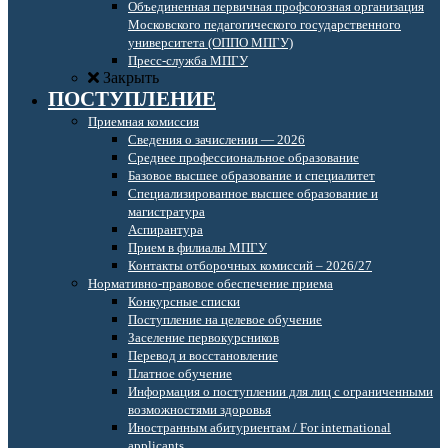
Объединенная первичная профсоюзная организация
Московского педагогического государственного
университета (ОППО МПГУ)
Пресс-служба МПГУ
Закрыть
ПОСТУПЛЕНИЕ
Приемная комиссия
Сведения о зачислении — 2026
Среднее профессиональное образование
Базовое высшее образование и специалитет
Специализированное высшее образование и
магистратура
Аспирантура
Прием в филиалы МПГУ
Контакты отборочных комиссий – 2026/27
Нормативно-правовое обеспечение приема
Конкурсные списки
Поступление на целевое обучение
Заселение первокурсников
Перевод и восстановление
Платное обучение
Информация о поступлении для лиц с ограниченными
возможностями здоровья
Иностранным абитуриентам / For international
applicants