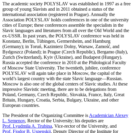
The academic society POLYSLAV was established in 1997 as a free
group of young Slavists and in 2011 obtained a status of the
international association (registered in Prague). Annually the
Association POLYSLAV holds conferences in one of the university
cities of Europe; these conferences assemble the specialists in the
Slavic languages and literatures from all over the Old World and the
ex-USSR. In past years, the POLYSLAV conference was held in
Konstanz, Berlin, Tübingen, Germersheim, and Hamburg
(Germany); in Toruń, Kazimierz Dolny, Warsaw, Zamość, and
Bydgoszcz (Poland); in Prague (Czech Republic), Bergamo (Italy),
Zurich (Switzerland), Kyiv (Ukraine), and Budapest (Hungary).
Russia accepted the conference in 2010 at the Philological Faculty
of Moscow State University. The twentieth, jubilee, conference
POLYSLAV will again take place in Moscow, the capital of the
world’s largest country with the state Slavic language—Russian.
Moscow is also one of the global centers of Slavic studies. At these
impressive Slavistic meeting, there are to be delegations from
Poland, Germany, Czech Republic, Slovakia, France, Italy, Great
Britain, Hungary, Croatia, Serbia, Bulgary, Ukraine, and other
European countries.
The President of the Organizing Committee is
Academician Alexey
L. Semenov
, Rector of the University; his deputies are
Prof. Lyudmila A. Trubina
, Vice-rector of the University, and
Prof. Fjodor B. Uspenskij
, Deputy Director of the Institute for