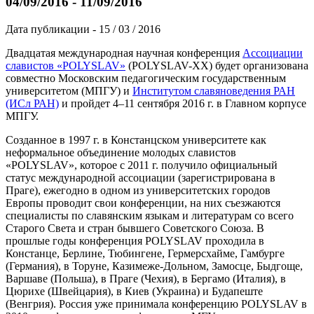
04/09/2016 - 11/09/2016
Дата публикации - 15 / 03 / 2016
Двадцатая международная научная конференция
Ассоциации
славистов «POLYSLAV»
(POLYSLAV-XX) будет организована
совместно Московским педагогическим государственным
университетом (МПГУ) и
Институтом славяноведения РАН
(ИСл РАН)
и пройдет 4–11 сентября 2016 г. в Главном корпусе
МПГУ.
Созданное в 1997 г. в Констанцском университете как
неформальное объединение молодых славистов
«POLYSLAV», которое с 2011 г. получило официальный
статус международной ассоциации (зарегистрирована в
Праге), ежегодно в одном из университетских городов
Европы проводит свои конференции, на них съезжаются
специалисты по славянским языкам и литературам со всего
Старого Света и стран бывшего Советского Союза. В
прошлые годы конференция POLYSLAV проходила в
Констанце, Берлине, Тюбингене, Гермерсхайме, Гамбурге
(Германия), в Торуне, Казимеже-Дольном, Замосце, Быдгоще,
Варшаве (Польша), в Праге (Чехия), в Бергамо (Италия), в
Цюрихе (Швейцария), в Киев (Украина) и Будапеште
(Венгрия). Россия уже принимала конференцию POLYSLAV в