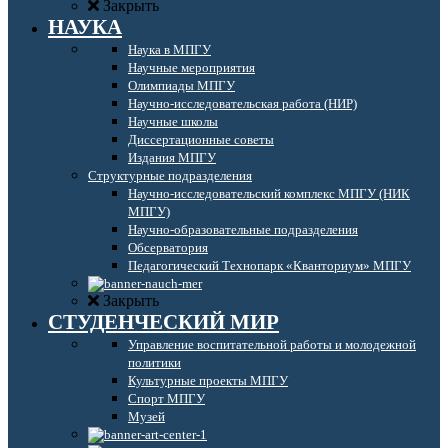
Закрыть
НАУКА
Наука в МПГУ
Научные мероприятия
Олимпиады МПГУ
Научно-исследовательская работа (НИР)
Научные школы
Диссертационные советы
Издания МПГУ
Структурные подразделения
Научно-исследовательский комплекс МПГУ (НИК
МПГУ)
Научно-образовательные подразделения
Обсерватория
Педагогический Технопарк «Кванториум» МПГУ
Закрыть
СТУДЕНЧЕСКИЙ МИР
Управление воспитательной работы и молодежной
политики
Культурные проекты МПГУ
Спорт МПГУ
Музей