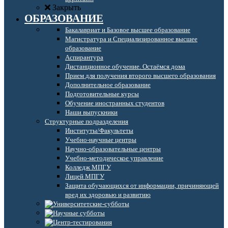
Закрыть
ОБРАЗОВАНИЕ
Бакалавриат и Базовое высшее образование
Магистратура и Специализированное высшее
образование
Аспирантура
Дистанционное обучение. Остаёмся дома
Прием для получения второго высшего образования
Дополнительное образование
Подготовительные курсы
Обучение иностранных студентов
Наши выпускники
Структурные подразделения
Институты/Факультеты
Учебно-научные центры
Научно-образовательные центры
Учебно-методическое управление
Колледж МПГУ
Лицей МПГУ
Защита обучающихся от информации, причиняющей
вред их здоровью и развитию