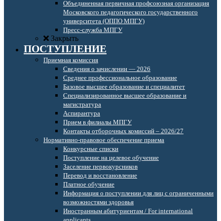
Объединенная первичная профсоюзная организация
Московского педагогического государственного
университета (ОППО МПГУ)
Пресс-служба МПГУ
Закрыть
ПОСТУПЛЕНИЕ
Приемная комиссия
Сведения о зачислении — 2026
Среднее профессиональное образование
Базовое высшее образование и специалитет
Специализированное высшее образование и
магистратура
Аспирантура
Прием в филиалы МПГУ
Контакты отборочных комиссий – 2026/27
Нормативно-правовое обеспечение приема
Конкурсные списки
Поступление на целевое обучение
Заселение первокурсников
Перевод и восстановление
Платное обучение
Информация о поступлении для лиц с ограниченными
возможностями здоровья
Иностранным абитуриентам / For international
applicants