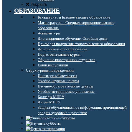
Закрыть
ОБРАЗОВАНИЕ
Бакалавриат и Базовое высшее образование
Магистратура и Специализированное высшее
образование
Аспирантура
Дистанционное обучение. Остаёмся дома
Прием для получения второго высшего образования
Дополнительное образование
Подготовительные курсы
Обучение иностранных студентов
Наши выпускники
Структурные подразделения
Институты/Факультеты
Учебно-научные центры
Научно-образовательные центры
Учебно-методическое управление
Колледж МПГУ
Лицей МПГУ
Защита обучающихся от информации, причиняющей
вред их здоровью и развитию