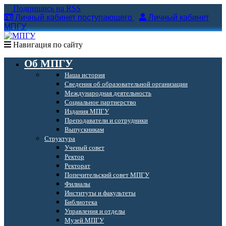
Подпишись на RSS
Личный кабинет поступающего
Личный кабинет
МПГУ
Навигация по сайту
Об МПГУ
Наша история
Сведения об образовательной организации
Международная деятельность
Социальное партнерство
Издания МПГУ
Преподаватели и сотрудники
Выпускникам
Структура
Ученый совет
Ректор
Ректорат
Попечительский совет МПГУ
Филиалы
Институты и факультеты
Библиотека
Управления и отделы
Музей МПГУ