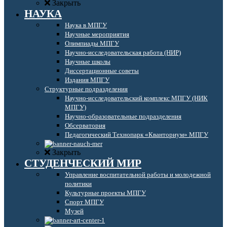
Закрыть
НАУКА
Наука в МПГУ
Научные мероприятия
Олимпиады МПГУ
Научно-исследовательская работа (НИР)
Научные школы
Диссертационные советы
Издания МПГУ
Структурные подразделения
Научно-исследовательский комплекс МПГУ (НИК
МПГУ)
Научно-образовательные подразделения
Обсерватория
Педагогический Технопарк «Кванториум» МПГУ
Закрыть
СТУДЕНЧЕСКИЙ МИР
Управление воспитательной работы и молодежной
политики
Культурные проекты МПГУ
Спорт МПГУ
Музей