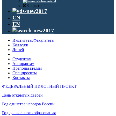
Закрыть
CN
EN
Институты/Факультеты
Колледж
Лицей
|
Студентам
Аспирантам
Преподавателям
Спецпроекты
Контакты
ФЕДЕРАЛЬНЫЙ ПИЛОТНЫЙ ПРОЕКТ
День открытых дверей
Год единства народов России
Год дошкольного образования