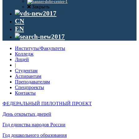
Закрыть
CN
EN
Институты/Факультеты
Колледж
Лицей
|
Студентам
Аспирантам
Преподавателям
Спецпроекты
Контакты
ФЕДЕРАЛЬНЫЙ ПИЛОТНЫЙ ПРОЕКТ
День открытых дверей
Год единства народов России
Год дошкольного образования