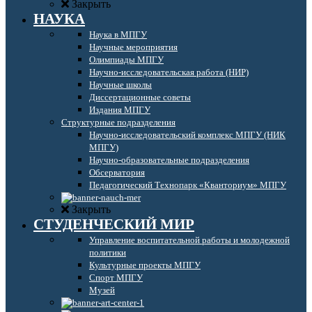
Закрыть
НАУКА
Наука в МПГУ
Научные мероприятия
Олимпиады МПГУ
Научно-исследовательская работа (НИР)
Научные школы
Диссертационные советы
Издания МПГУ
Структурные подразделения
Научно-исследовательский комплекс МПГУ (НИК
МПГУ)
Научно-образовательные подразделения
Обсерватория
Педагогический Технопарк «Кванториум» МПГУ
Закрыть
СТУДЕНЧЕСКИЙ МИР
Управление воспитательной работы и молодежной
политики
Культурные проекты МПГУ
Спорт МПГУ
Музей