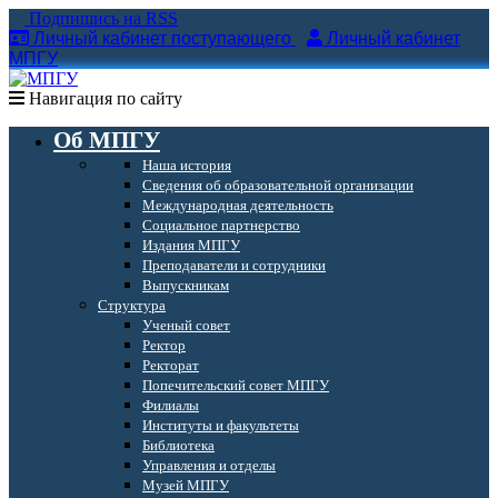
Подпишись на RSS
Личный кабинет поступающего
Личный кабинет
МПГУ
Навигация по сайту
Об МПГУ
Наша история
Сведения об образовательной организации
Международная деятельность
Социальное партнерство
Издания МПГУ
Преподаватели и сотрудники
Выпускникам
Структура
Ученый совет
Ректор
Ректорат
Попечительский совет МПГУ
Филиалы
Институты и факультеты
Библиотека
Управления и отделы
Музей МПГУ