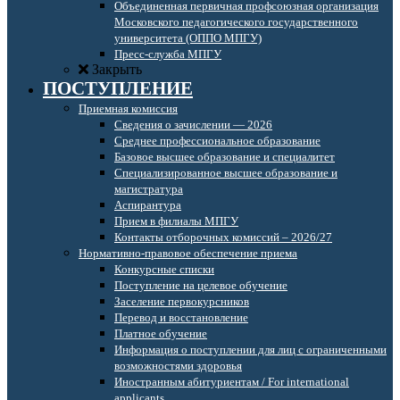
Объединенная первичная профсоюзная организация
Московского педагогического государственного
университета (ОППО МПГУ)
Пресс-служба МПГУ
Закрыть
ПОСТУПЛЕНИЕ
Приемная комиссия
Сведения о зачислении — 2026
Среднее профессиональное образование
Базовое высшее образование и специалитет
Специализированное высшее образование и
магистратура
Аспирантура
Прием в филиалы МПГУ
Контакты отборочных комиссий – 2026/27
Нормативно-правовое обеспечение приема
Конкурсные списки
Поступление на целевое обучение
Заселение первокурсников
Перевод и восстановление
Платное обучение
Информация о поступлении для лиц с ограниченными
возможностями здоровья
Иностранным абитуриентам / For international
applicants