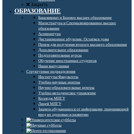
Закрыть
ОБРАЗОВАНИЕ
Бакалавриат и Базовое высшее образование
Магистратура и Специализированное высшее
образование
Аспирантура
Дистанционное обучение. Остаёмся дома
Прием для получения второго высшего образования
Дополнительное образование
Подготовительные курсы
Обучение иностранных студентов
Наши выпускники
Структурные подразделения
Институты/Факультеты
Учебно-научные центры
Научно-образовательные центры
Учебно-методическое управление
Колледж МПГУ
Лицей МПГУ
Защита обучающихся от информации, причиняющей
вред их здоровью и развитию