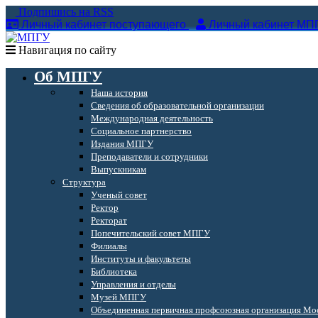
Подпишись на RSS
Личный кабинет поступающего
Личный кабинет МП
Навигация по сайту
Об МПГУ
Наша история
Сведения об образовательной организации
Международная деятельность
Социальное партнерство
Издания МПГУ
Преподаватели и сотрудники
Выпускникам
Структура
Ученый совет
Ректор
Ректорат
Попечительский совет МПГУ
Филиалы
Институты и факультеты
Библиотека
Управления и отделы
Музей МПГУ
Объединенная первичная профсоюзная организация Мос