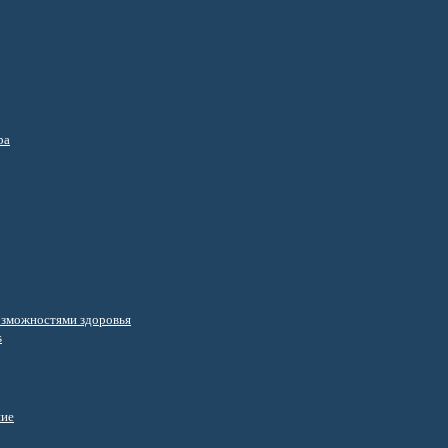
ра
озможностями здоровья
s
ние