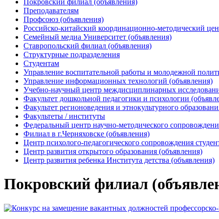
Покровский филиал (объявления)
Преподавателям
Профсоюз (объявления)
Российско-китайский координационно-методический цен
Семейный медиа Университет (объявления)
Ставропольский филиал (объявления)
Структурные подразделения
Студентам
Управление воспитательной работы и молодежной полит
Управление информационных технологий (объявления)
Учебно-научный центр междисциплинарных исследований
Факультет дошкольной педагогики и психологии (объявл
Факультет регионоведения и этнокультурного образовани
Факультеты / институты
Федеральный центр научно-методического сопровождения
Филиал в г.Черняховске (объявления)
Центр психолого-педагогического сопровождения студен
Центр развития открытого образования (объявления)
Центр развития ребенка Института детства (объявления)
Покровский филиал (объявле