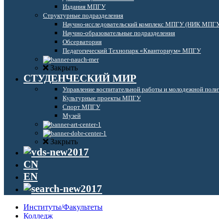
Издания МПГУ
Структурные подразделения
Научно-исследовательский комплекс МПГУ (НИК МПГ
Научно-образовательные подразделения
Обсерватория
Педагогический Технопарк «Кванториум» МПГУ
Закрыть
СТУДЕНЧЕСКИЙ МИР
Управление воспитательной работы и молодежной поли
Культурные проекты МПГУ
Спорт МПГУ
Музей
Закрыть
CN
EN
Институты/Факультеты
Колледж