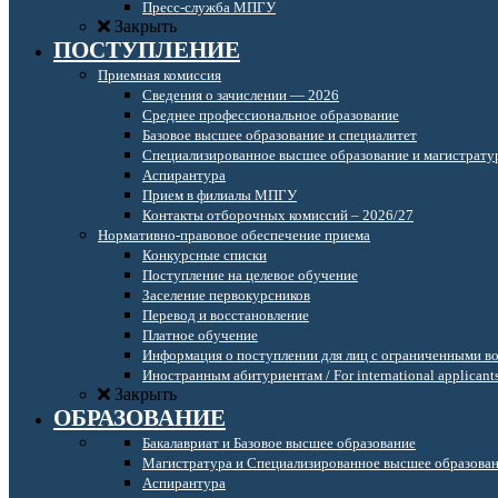
Пресс-служба МПГУ
Закрыть
ПОСТУПЛЕНИЕ
Приемная комиссия
Сведения о зачислении — 2026
Среднее профессиональное образование
Базовое высшее образование и специалитет
Специализированное высшее образование и магистрату
Аспирантура
Прием в филиалы МПГУ
Контакты отборочных комиссий – 2026/27
Нормативно-правовое обеспечение приема
Конкурсные списки
Поступление на целевое обучение
Заселение первокурсников
Перевод и восстановление
Платное обучение
Информация о поступлении для лиц с ограниченными в
Иностранным абитуриентам / For international applicant
Закрыть
ОБРАЗОВАНИЕ
Бакалавриат и Базовое высшее образование
Магистратура и Специализированное высшее образова
Аспирантура