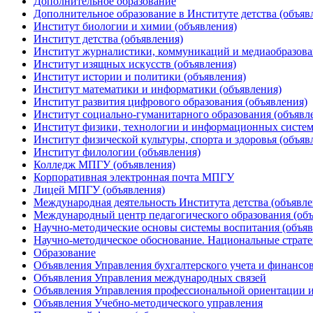
Дополнительное образование
Дополнительное образование в Институте детства (объяв
Институт биологии и химии (объявления)
Институт детства (объявления)
Институт журналистики, коммуникаций и медиаобразова
Институт изящных искусств (объявления)
Институт истории и политики (объявления)
Институт математики и информатики (объявления)
Институт развития цифрового образования (объявления)
Институт социально-гуманитарного образования (объявл
Институт физики, технологии и информационных систем
Институт физической культуры, спорта и здоровья (объяв
Институт филологии (объявления)
Колледж МПГУ (объявления)
Корпоративная электронная почта МПГУ
Лицей МПГУ (объявления)
Международная деятельность Института детства (объявле
Международный центр педагогического образования (объ
Научно-методические основы системы воспитания (объяв
Научно-методическое обоснование. Национальные стратег
Образование
Объявления Управления бухгалтерского учета и финансо
Объявления Управления международных связей
Объявления Управления профессиональной ориентации и
Объявления Учебно-методического управления