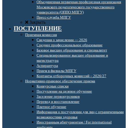
Объединенная первичная профсоюзная организация
Московского педагогического государственного
университета (ОППО МПГУ)
Пресс-служба МПГУ
Закрыть
ПОСТУПЛЕНИЕ
Приемная комиссия
Сведения о зачислении — 2026
Среднее профессиональное образование
Базовое высшее образование и специалитет
Специализированное высшее образование и
магистратура
Аспирантура
Прием в филиалы МПГУ
Контакты отборочных комиссий – 2026/27
Нормативно-правовое обеспечение приема
Конкурсные списки
Поступление на целевое обучение
Заселение первокурсников
Перевод и восстановление
Платное обучение
Информация о поступлении для лиц с ограниченными
возможностями здоровья
Иностранным абитуриентам / For international
applicants