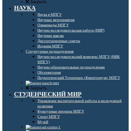
Закрыть
НАУКА
Наука в МПГУ
Научные мероприятия
Олимпиады МПГУ
Научно-исследовательская работа (НИР)
Научные школы
Диссертационные советы
Издания МПГУ
Структурные подразделения
Научно-исследовательский комплекс МПГУ (НИК
МПГУ)
Научно-образовательные подразделения
Обсерватория
Педагогический Технопарк «Кванториум» МПГУ
Закрыть
СТУДЕНЧЕСКИЙ МИР
Управление воспитательной работы и молодежной
политики
Культурные проекты МПГУ
Спорт МПГУ
Музей