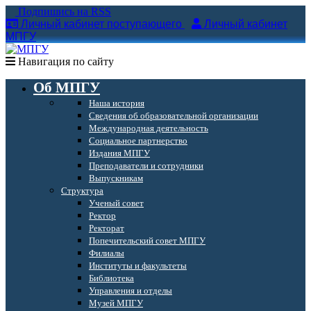
Подпишись на RSS
Личный кабинет поступающего
Личный кабинет
МПГУ
Навигация по сайту
Об МПГУ
Наша история
Сведения об образовательной организации
Международная деятельность
Социальное партнерство
Издания МПГУ
Преподаватели и сотрудники
Выпускникам
Структура
Ученый совет
Ректор
Ректорат
Попечительский совет МПГУ
Филиалы
Институты и факультеты
Библиотека
Управления и отделы
Музей МПГУ