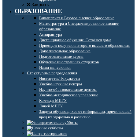
Закрыть
ОБРАЗОВАНИЕ
Бакалавриат и Базовое высшее образование
Магистратура и Специализированное высшее
образование
Аспирантура
Дистанционное обучение. Остаёмся дома
Прием для получения второго высшего образования
Дополнительное образование
Подготовительные курсы
Обучение иностранных студентов
Наши выпускники
Структурные подразделения
Институты/Факультеты
Учебно-научные центры
Научно-образовательные центры
Учебно-методическое управление
Колледж МПГУ
Лицей МПГУ
Защита обучающихся от информации, причиняющей
вред их здоровью и развитию