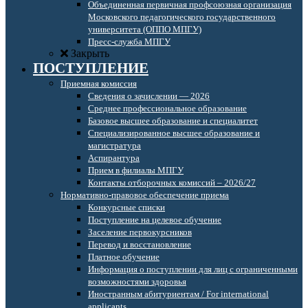
Объединенная первичная профсоюзная организация
Московского педагогического государственного
университета (ОППО МПГУ)
Пресс-служба МПГУ
Закрыть
ПОСТУПЛЕНИЕ
Приемная комиссия
Сведения о зачислении — 2026
Среднее профессиональное образование
Базовое высшее образование и специалитет
Специализированное высшее образование и
магистратура
Аспирантура
Прием в филиалы МПГУ
Контакты отборочных комиссий – 2026/27
Нормативно-правовое обеспечение приема
Конкурсные списки
Поступление на целевое обучение
Заселение первокурсников
Перевод и восстановление
Платное обучение
Информация о поступлении для лиц с ограниченными
возможностями здоровья
Иностранным абитуриентам / For international
applicants