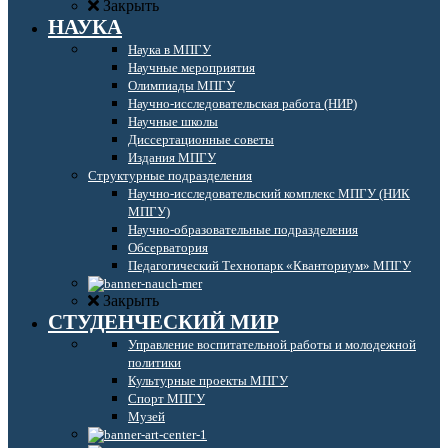
Закрыть
НАУКА
Наука в МПГУ
Научные мероприятия
Олимпиады МПГУ
Научно-исследовательская работа (НИР)
Научные школы
Диссертационные советы
Издания МПГУ
Структурные подразделения
Научно-исследовательский комплекс МПГУ (НИК
МПГУ)
Научно-образовательные подразделения
Обсерватория
Педагогический Технопарк «Кванториум» МПГУ
Закрыть
СТУДЕНЧЕСКИЙ МИР
Управление воспитательной работы и молодежной
политики
Культурные проекты МПГУ
Спорт МПГУ
Музей