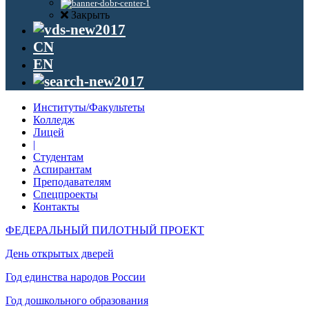
Закрыть
CN
EN
Институты/Факультеты
Колледж
Лицей
|
Студентам
Аспирантам
Преподавателям
Спецпроекты
Контакты
ФЕДЕРАЛЬНЫЙ ПИЛОТНЫЙ ПРОЕКТ
День открытых дверей
Год единства народов России
Год дошкольного образования