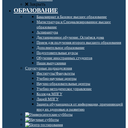
Закрыть
ОБРАЗОВАНИЕ
Бакалавриат и Базовое высшее образование
Магистратура и Специализированное высшее
образование
Аспирантура
Дистанционное обучение. Остаёмся дома
Прием для получения второго высшего образования
Дополнительное образование
Подготовительные курсы
Обучение иностранных студентов
Наши выпускники
Структурные подразделения
Институты/Факультеты
Учебно-научные центры
Научно-образовательные центры
Учебно-методическое управление
Колледж МПГУ
Лицей МПГУ
Защита обучающихся от информации, причиняющей
вред их здоровью и развитию