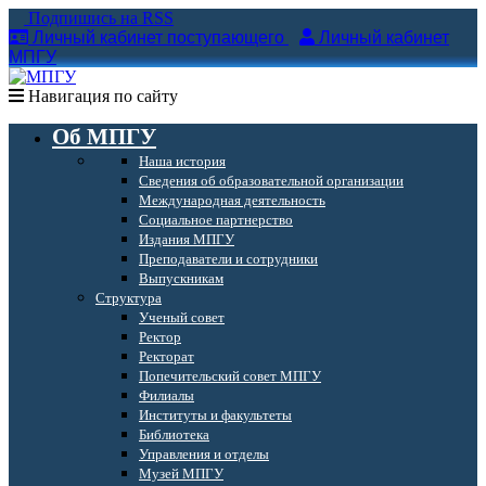
Подпишись на RSS
Личный кабинет поступающего
Личный кабинет
МПГУ
Навигация по сайту
Об МПГУ
Наша история
Сведения об образовательной организации
Международная деятельность
Социальное партнерство
Издания МПГУ
Преподаватели и сотрудники
Выпускникам
Структура
Ученый совет
Ректор
Ректорат
Попечительский совет МПГУ
Филиалы
Институты и факультеты
Библиотека
Управления и отделы
Музей МПГУ