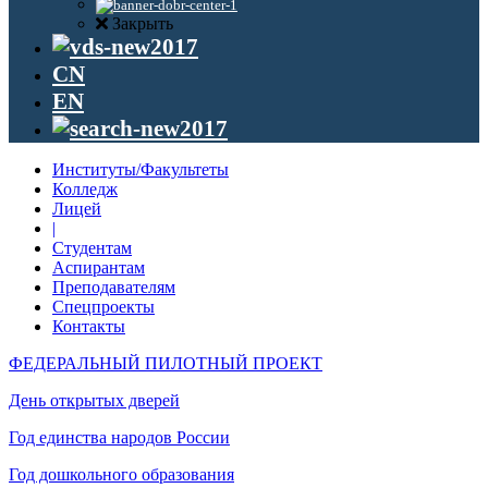
Закрыть
CN
EN
Институты/Факультеты
Колледж
Лицей
|
Студентам
Аспирантам
Преподавателям
Спецпроекты
Контакты
ФЕДЕРАЛЬНЫЙ ПИЛОТНЫЙ ПРОЕКТ
День открытых дверей
Год единства народов России
Год дошкольного образования