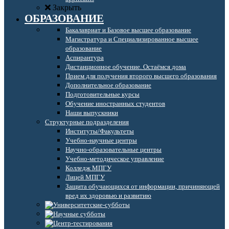
Закрыть
ОБРАЗОВАНИЕ
Бакалавриат и Базовое высшее образование
Магистратура и Специализированное высшее
образование
Аспирантура
Дистанционное обучение. Остаёмся дома
Прием для получения второго высшего образования
Дополнительное образование
Подготовительные курсы
Обучение иностранных студентов
Наши выпускники
Структурные подразделения
Институты/Факультеты
Учебно-научные центры
Научно-образовательные центры
Учебно-методическое управление
Колледж МПГУ
Лицей МПГУ
Защита обучающихся от информации, причиняющей
вред их здоровью и развитию