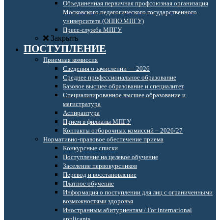
Объединенная первичная профсоюзная организация
Московского педагогического государственного
университета (ОППО МПГУ)
Пресс-служба МПГУ
Закрыть
ПОСТУПЛЕНИЕ
Приемная комиссия
Сведения о зачислении — 2026
Среднее профессиональное образование
Базовое высшее образование и специалитет
Специализированное высшее образование и
магистратура
Аспирантура
Прием в филиалы МПГУ
Контакты отборочных комиссий – 2026/27
Нормативно-правовое обеспечение приема
Конкурсные списки
Поступление на целевое обучение
Заселение первокурсников
Перевод и восстановление
Платное обучение
Информация о поступлении для лиц с ограниченными
возможностями здоровья
Иностранным абитуриентам / For international
applicants