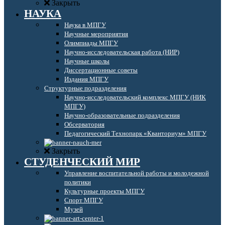
Закрыть
НАУКА
Наука в МПГУ
Научные мероприятия
Олимпиады МПГУ
Научно-исследовательская работа (НИР)
Научные школы
Диссертационные советы
Издания МПГУ
Структурные подразделения
Научно-исследовательский комплекс МПГУ (НИК
МПГУ)
Научно-образовательные подразделения
Обсерватория
Педагогический Технопарк «Кванториум» МПГУ
Закрыть
СТУДЕНЧЕСКИЙ МИР
Управление воспитательной работы и молодежной
политики
Культурные проекты МПГУ
Спорт МПГУ
Музей