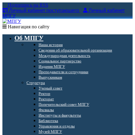
Подпишись на RSS
Личный кабинет поступающего
Личный кабинет
МПГУ
Навигация по сайту
Об МПГУ
Наша история
Сведения об образовательной организации
Международная деятельность
Социальное партнерство
Издания МПГУ
Преподаватели и сотрудники
Выпускникам
Структура
Ученый совет
Ректор
Ректорат
Попечительский совет МПГУ
Филиалы
Институты и факультеты
Библиотека
Управления и отделы
Музей МПГУ