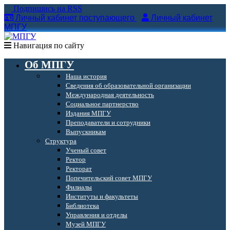
Подпишись на RSS
Личный кабинет поступающего
Личный кабинет
МПГУ
Навигация по сайту
Об МПГУ
Наша история
Сведения об образовательной организации
Международная деятельность
Социальное партнерство
Издания МПГУ
Преподаватели и сотрудники
Выпускникам
Структура
Ученый совет
Ректор
Ректорат
Попечительский совет МПГУ
Филиалы
Институты и факультеты
Библиотека
Управления и отделы
Музей МПГУ