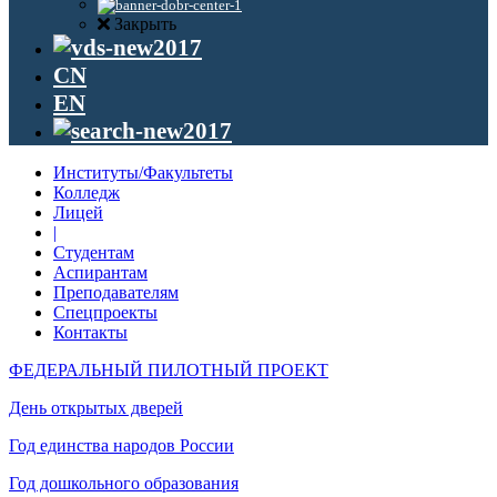
Закрыть
CN
EN
Институты/Факультеты
Колледж
Лицей
|
Студентам
Аспирантам
Преподавателям
Спецпроекты
Контакты
ФЕДЕРАЛЬНЫЙ ПИЛОТНЫЙ ПРОЕКТ
День открытых дверей
Год единства народов России
Год дошкольного образования