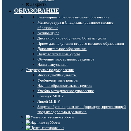
Закрыть
ОБРАЗОВАНИЕ
Бакалавриат и Базовое высшее образование
Магистратура и Специализированное высшее
образование
Аспирантура
Дистанционное обучение. Остаёмся дома
Прием для получения второго высшего образования
Дополнительное образование
Подготовительные курсы
Обучение иностранных студентов
Наши выпускники
Структурные подразделения
Институты/Факультеты
Учебно-научные центры
Научно-образовательные центры
Учебно-методическое управление
Колледж МПГУ
Лицей МПГУ
Защита обучающихся от информации, причиняющей
вред их здоровью и развитию