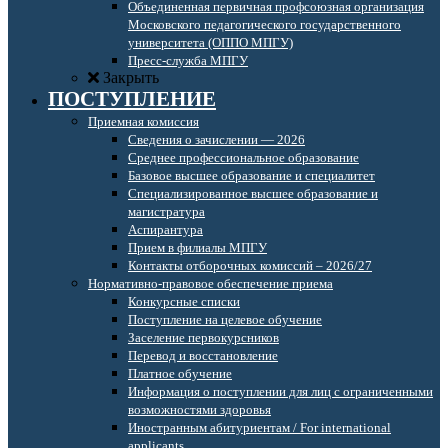
Объединенная первичная профсоюзная организация
Московского педагогического государственного
университета (ОППО МПГУ)
Пресс-служба МПГУ
Закрыть
ПОСТУПЛЕНИЕ
Приемная комиссия
Сведения о зачислении — 2026
Среднее профессиональное образование
Базовое высшее образование и специалитет
Специализированное высшее образование и
магистратура
Аспирантура
Прием в филиалы МПГУ
Контакты отборочных комиссий – 2026/27
Нормативно-правовое обеспечение приема
Конкурсные списки
Поступление на целевое обучение
Заселение первокурсников
Перевод и восстановление
Платное обучение
Информация о поступлении для лиц с ограниченными
возможностями здоровья
Иностранным абитуриентам / For international
applicants