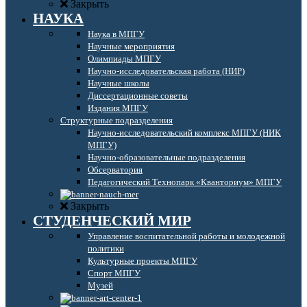
Закрыть
НАУКА
Наука в МПГУ
Научные мероприятия
Олимпиады МПГУ
Научно-исследовательская работа (НИР)
Научные школы
Диссертационные советы
Издания МПГУ
Структурные подразделения
Научно-исследовательский комплекс МПГУ (НИК
МПГУ)
Научно-образовательные подразделения
Обсерватория
Педагогический Технопарк «Кванториум» МПГУ
Закрыть
СТУДЕНЧЕСКИЙ МИР
Управление воспитательной работы и молодежной
политики
Культурные проекты МПГУ
Спорт МПГУ
Музей