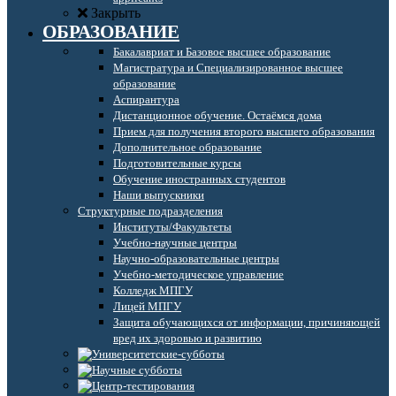
Закрыть
ОБРАЗОВАНИЕ
Бакалавриат и Базовое высшее образование
Магистратура и Специализированное высшее
образование
Аспирантура
Дистанционное обучение. Остаёмся дома
Прием для получения второго высшего образования
Дополнительное образование
Подготовительные курсы
Обучение иностранных студентов
Наши выпускники
Структурные подразделения
Институты/Факультеты
Учебно-научные центры
Научно-образовательные центры
Учебно-методическое управление
Колледж МПГУ
Лицей МПГУ
Защита обучающихся от информации, причиняющей
вред их здоровью и развитию