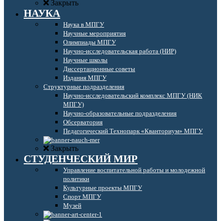
Закрыть
НАУКА
Наука в МПГУ
Научные мероприятия
Олимпиады МПГУ
Научно-исследовательская работа (НИР)
Научные школы
Диссертационные советы
Издания МПГУ
Структурные подразделения
Научно-исследовательский комплекс МПГУ (НИК
МПГУ)
Научно-образовательные подразделения
Обсерватория
Педагогический Технопарк «Кванториум» МПГУ
Закрыть
СТУДЕНЧЕСКИЙ МИР
Управление воспитательной работы и молодежной
политики
Культурные проекты МПГУ
Спорт МПГУ
Музей