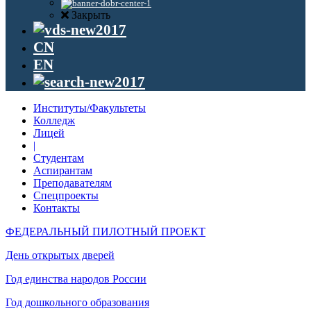
Закрыть
CN
EN
Институты/Факультеты
Колледж
Лицей
|
Студентам
Аспирантам
Преподавателям
Спецпроекты
Контакты
ФЕДЕРАЛЬНЫЙ ПИЛОТНЫЙ ПРОЕКТ
День открытых дверей
Год единства народов России
Год дошкольного образования