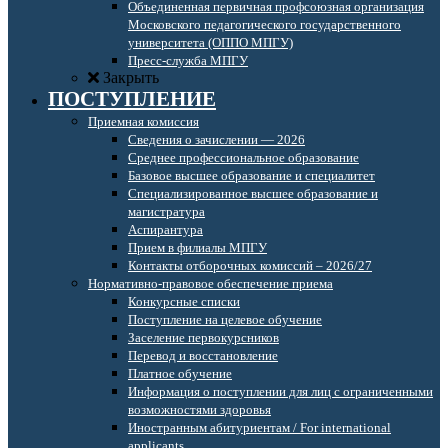
Объединенная первичная профсоюзная организация
Московского педагогического государственного
университета (ОППО МПГУ)
Пресс-служба МПГУ
Закрыть
ПОСТУПЛЕНИЕ
Приемная комиссия
Сведения о зачислении — 2026
Среднее профессиональное образование
Базовое высшее образование и специалитет
Специализированное высшее образование и
магистратура
Аспирантура
Прием в филиалы МПГУ
Контакты отборочных комиссий – 2026/27
Нормативно-правовое обеспечение приема
Конкурсные списки
Поступление на целевое обучение
Заселение первокурсников
Перевод и восстановление
Платное обучение
Информация о поступлении для лиц с ограниченными
возможностями здоровья
Иностранным абитуриентам / For international
applicants