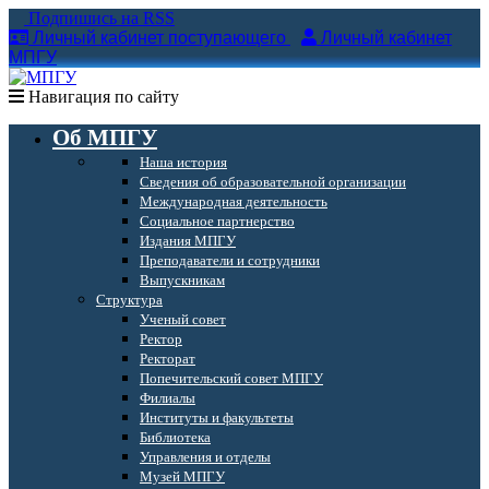
Подпишись на RSS
Личный кабинет поступающего
Личный кабинет
МПГУ
Навигация по сайту
Об МПГУ
Наша история
Сведения об образовательной организации
Международная деятельность
Социальное партнерство
Издания МПГУ
Преподаватели и сотрудники
Выпускникам
Структура
Ученый совет
Ректор
Ректорат
Попечительский совет МПГУ
Филиалы
Институты и факультеты
Библиотека
Управления и отделы
Музей МПГУ