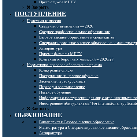
Пресс-служба МПГУ
Закрыть
ПОСТУПЛЕНИЕ
Приемная комиссия
Сведения о зачислении — 2026
Среднее профессиональное образование
Базовое высшее образование и специалитет
Специализированное высшее образование и магистрату
Аспирантура
Прием в филиалы МПГУ
Контакты отборочных комиссий – 2026/27
Нормативно-правовое обеспечение приема
Конкурсные списки
Поступление на целевое обучение
Заселение первокурсников
Перевод и восстановление
Платное обучение
Информация о поступлении для лиц с ограниченными в
Иностранным абитуриентам / For international applicant
Закрыть
ОБРАЗОВАНИЕ
Бакалавриат и Базовое высшее образование
Магистратура и Специализированное высшее образова
Аспирантура