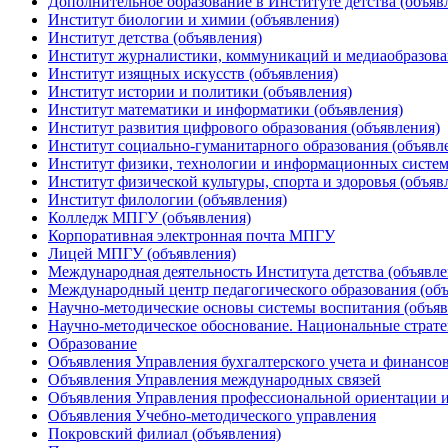
Дополнительное образование в Институте детства (объяв
Институт биологии и химии (объявления)
Институт детства (объявления)
Институт журналистики, коммуникаций и медиаобразова
Институт изящных искусств (объявления)
Институт истории и политики (объявления)
Институт математики и информатики (объявления)
Институт развития цифрового образования (объявления)
Институт социально-гуманитарного образования (объявл
Институт физики, технологии и информационных систем
Институт физической культуры, спорта и здоровья (объяв
Институт филологии (объявления)
Колледж МПГУ (объявления)
Корпоративная электронная почта МПГУ
Лицей МПГУ (объявления)
Международная деятельность Института детства (объявле
Международный центр педагогического образования (объ
Научно-методические основы системы воспитания (объяв
Научно-методическое обоснование. Национальные стратег
Образование
Объявления Управления бухгалтерского учета и финансо
Объявления Управления международных связей
Объявления Управления профессиональной ориентации и
Объявления Учебно-методического управления
Покровский филиал (объявления)