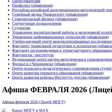
Преподавателям
Профсоюз (объявления)
Российско-китайский координационно-методический цен
Семейный медиа Университет (объявления)
Ставропольский филиал (объявления)
Структурные подразделения
Студентам
Управление воспитательной работы и молодежной полит
Управление информационных технологий (объявления)
Учебно-научный центр междисциплинарных исследований
Факультет дошкольной педагогики и психологии (объявл
Факультет регионоведения и этнокультурного образовани
Факультеты / институты
Федеральный центр научно-методического сопровождения
Филиал в г.Черняховске (объявления)
Центр психолого-педагогического сопровождения студен
Центр развития открытого образования (объявления)
Центр развития ребенка Института детства (объявления)
Афиша ФЕВРАЛЯ 2026 (Лице
Афиша февраля 2026 (Лицей МПГУ)
Канал МПГУ в MAX