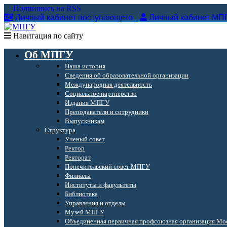
Подпишись на RSS
Личный кабинет поступающего
Личный кабинет МП
Навигация по сайту
Об МПГУ
Наша история
Сведения об образовательной организации
Международная деятельность
Социальное партнерство
Издания МПГУ
Преподаватели и сотрудники
Выпускникам
Структура
Ученый совет
Ректор
Ректорат
Попечительский совет МПГУ
Филиалы
Институты и факультеты
Библиотека
Управления и отделы
Музей МПГУ
Объединенная первичная профсоюзная организация Мос