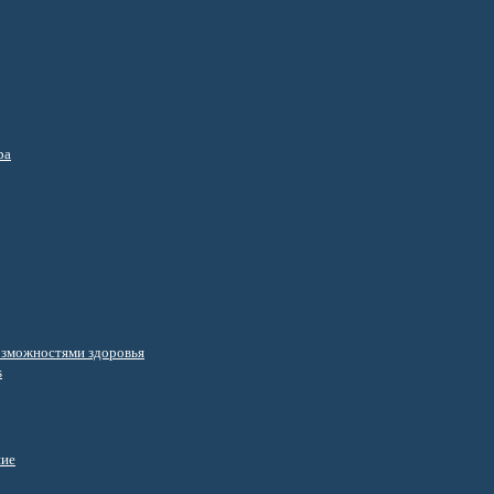
ра
озможностями здоровья
s
ние