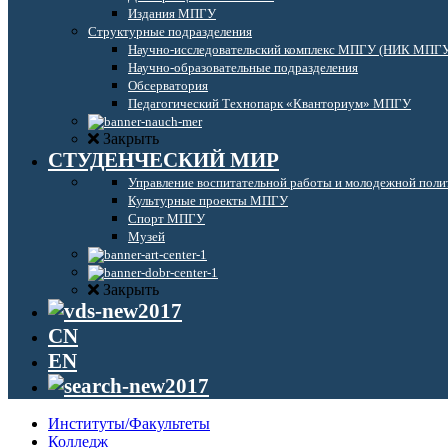
Издания МПГУ
Структурные подразделения
Научно-исследовательский комплекс МПГУ (НИК МПГ
Научно-образовательные подразделения
Обсерватория
Педагогический Технопарк «Кванториум» МПГУ
Закрыть
СТУДЕНЧЕСКИЙ МИР
Управление воспитательной работы и молодежной поли
Культурные проекты МПГУ
Спорт МПГУ
Музей
Закрыть
CN
EN
Институты/Факультеты
Колледж