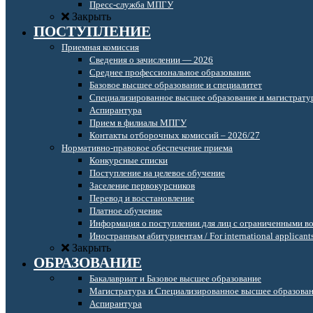
Пресс-служба МПГУ
Закрыть
ПОСТУПЛЕНИЕ
Приемная комиссия
Сведения о зачислении — 2026
Среднее профессиональное образование
Базовое высшее образование и специалитет
Специализированное высшее образование и магистрату
Аспирантура
Прием в филиалы МПГУ
Контакты отборочных комиссий – 2026/27
Нормативно-правовое обеспечение приема
Конкурсные списки
Поступление на целевое обучение
Заселение первокурсников
Перевод и восстановление
Платное обучение
Информация о поступлении для лиц с ограниченными в
Иностранным абитуриентам / For international applicant
Закрыть
ОБРАЗОВАНИЕ
Бакалавриат и Базовое высшее образование
Магистратура и Специализированное высшее образова
Аспирантура