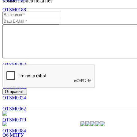
Комментариев пока нет
OTSM0188
OTSM0202
OTSM0224
OTSM0233
OTSM0245
OTSM0292
OTSM0298
OTSM0312
OTSM0324
OTSM0362
OTSM0379
OTSM0384
Об МПГУ