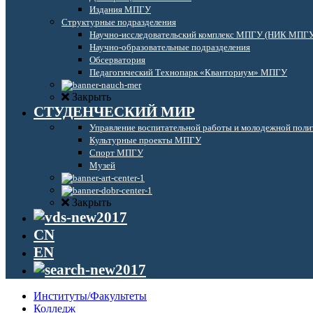
Издания МПГУ
Структурные подразделения
Научно-исследовательский комплекс МПГУ (НИК МПГ
Научно-образовательные подразделения
Обсерватория
Педагогический Технопарк «Кванториум» МПГУ
Закрыть
СТУДЕНЧЕСКИЙ МИР
Управление воспитательной работы и молодежной поли
Культурные проекты МПГУ
Спорт МПГУ
Музей
Закрыть
CN
EN
Институты/Факультеты
Колледж