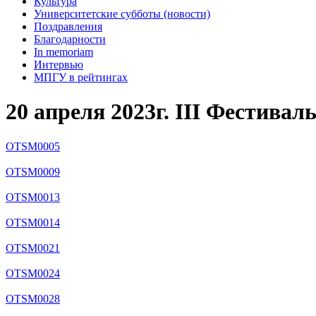
Культура
Университетские субботы (новости)
Поздравления
Благодарности
In memoriam
Интервью
МПГУ в рейтингах
20 апреля 2023г. III Фестива
OTSM0005
OTSM0009
OTSM0013
OTSM0014
OTSM0021
OTSM0024
OTSM0028