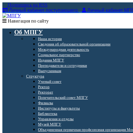
Подпишись на RSS
Личный кабинет поступающего
Личный кабинет МП
Навигация по сайту
Об МПГУ
Наша история
Сведения об образовательной организации
Международная деятельность
Социальное партнерство
Издания МПГУ
Преподаватели и сотрудники
Выпускникам
Структура
Ученый совет
Ректор
Ректорат
Попечительский совет МПГУ
Филиалы
Институты и факультеты
Библиотека
Управления и отделы
Музей МПГУ
Объединенная первичная профсоюзная организация Мос