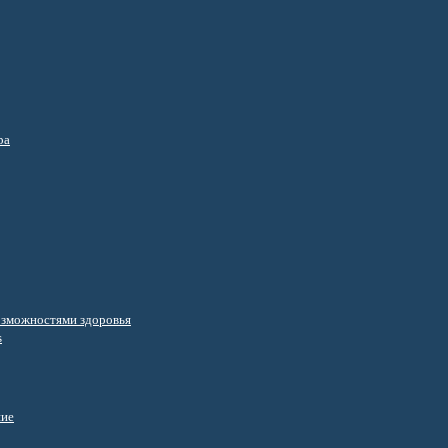
ра
озможностями здоровья
s
ние