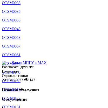
OTSM0033
OTSM0035
OTSM0038
OTSM0043
OTSM0053
OTSM0057
OTSM0061
Канал МПГУ в MAX
OTSM0096
Рассказать друзьям:
Вконтакте
OTSM0143
Одноклассники
20 / 04 / 2023
147
OTSM0150
Показать обсуждение
OTSM0159
OTSM0172
Обсуждение
OTSM0181