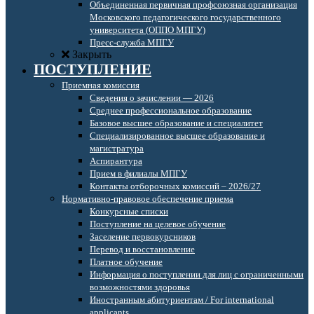
Объединенная первичная профсоюзная организация
Московского педагогического государственного
университета (ОППО МПГУ)
Пресс-служба МПГУ
Закрыть
ПОСТУПЛЕНИЕ
Приемная комиссия
Сведения о зачислении — 2026
Среднее профессиональное образование
Базовое высшее образование и специалитет
Специализированное высшее образование и
магистратура
Аспирантура
Прием в филиалы МПГУ
Контакты отборочных комиссий – 2026/27
Нормативно-правовое обеспечение приема
Конкурсные списки
Поступление на целевое обучение
Заселение первокурсников
Перевод и восстановление
Платное обучение
Информация о поступлении для лиц с ограниченными
возможностями здоровья
Иностранным абитуриентам / For international
applicants