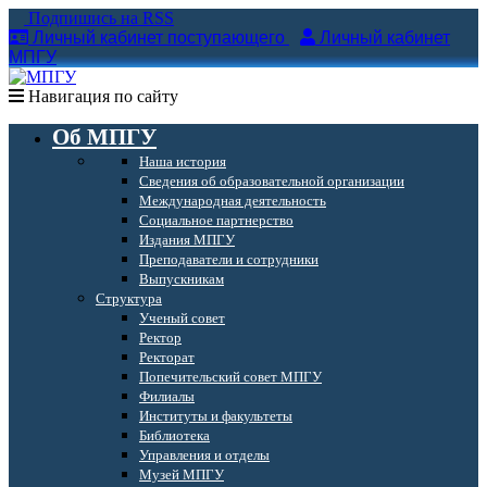
Подпишись на RSS
Личный кабинет поступающего
Личный кабинет
МПГУ
Навигация по сайту
Об МПГУ
Наша история
Сведения об образовательной организации
Международная деятельность
Социальное партнерство
Издания МПГУ
Преподаватели и сотрудники
Выпускникам
Структура
Ученый совет
Ректор
Ректорат
Попечительский совет МПГУ
Филиалы
Институты и факультеты
Библиотека
Управления и отделы
Музей МПГУ