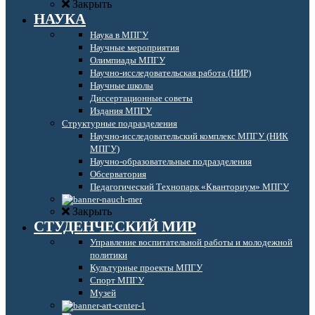
Закрыть
НАУКА
Наука в МПГУ
Научные мероприятия
Олимпиады МПГУ
Научно-исследовательская работа (НИР)
Научные школы
Диссертационные советы
Издания МПГУ
Структурные подразделения
Научно-исследовательский комплекс МПГУ (НИК
МПГУ)
Научно-образовательные подразделения
Обсерватория
Педагогический Технопарк «Кванториум» МПГУ
Закрыть
СТУДЕНЧЕСКИЙ МИР
Управление воспитательной работы и молодежной
политики
Культурные проекты МПГУ
Спорт МПГУ
Музей