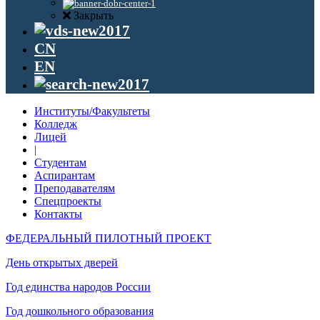
Закрыть
CN
EN
Институты/Факультеты
Колледж
Лицей
|
Студентам
Аспирантам
Преподавателям
Спецпроекты
Контакты
ФЕДЕРАЛЬНЫЙ ПИЛОТНЫЙ ПРОЕКТ
День открытых дверей
Год единства народов России
Год дошкольного образования