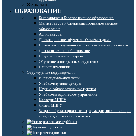
Закрыть
ОБРАЗОВАНИЕ
Бакалавриат и Базовое высшее образование
Магистратура и Специализированное высшее
образование
Аспирантура
Дистанционное обучение. Остаёмся дома
Прием для получения второго высшего образования
Дополнительное образование
Подготовительные курсы
Обучение иностранных студентов
Наши выпускники
Структурные подразделения
Институты/Факультеты
Учебно-научные центры
Научно-образовательные центры
Учебно-методическое управление
Колледж МПГУ
Лицей МПГУ
Защита обучающихся от информации, причиняющей
вред их здоровью и развитию