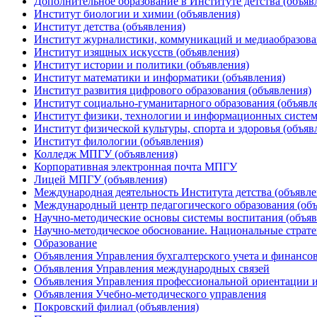
Дополнительное образование в Институте детства (объяв
Институт биологии и химии (объявления)
Институт детства (объявления)
Институт журналистики, коммуникаций и медиаобразова
Институт изящных искусств (объявления)
Институт истории и политики (объявления)
Институт математики и информатики (объявления)
Институт развития цифрового образования (объявления)
Институт социально-гуманитарного образования (объявл
Институт физики, технологии и информационных систем
Институт физической культуры, спорта и здоровья (объяв
Институт филологии (объявления)
Колледж МПГУ (объявления)
Корпоративная электронная почта МПГУ
Лицей МПГУ (объявления)
Международная деятельность Института детства (объявле
Международный центр педагогического образования (объ
Научно-методические основы системы воспитания (объяв
Научно-методическое обоснование. Национальные стратег
Образование
Объявления Управления бухгалтерского учета и финансо
Объявления Управления международных связей
Объявления Управления профессиональной ориентации и
Объявления Учебно-методического управления
Покровский филиал (объявления)