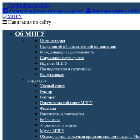
Подпишись на RSS
Личный кабинет поступающего
Личный кабинет МП
Навигация по сайту
Об МПГУ
Наша история
Сведения об образовательной организации
Международная деятельность
Социальное партнерство
Издания МПГУ
Преподаватели и сотрудники
Выпускникам
Структура
Ученый совет
Ректор
Ректорат
Попечительский совет МПГУ
Филиалы
Институты и факультеты
Библиотека
Управления и отделы
Музей МПГУ
Объединенная первичная профсоюзная организация Мос