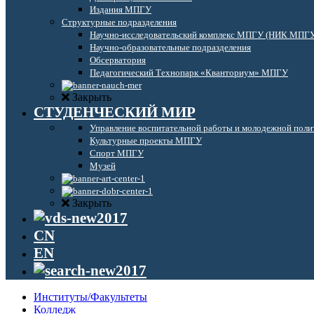
Издания МПГУ
Структурные подразделения
Научно-исследовательский комплекс МПГУ (НИК МПГ
Научно-образовательные подразделения
Обсерватория
Педагогический Технопарк «Кванториум» МПГУ
Закрыть
СТУДЕНЧЕСКИЙ МИР
Управление воспитательной работы и молодежной поли
Культурные проекты МПГУ
Спорт МПГУ
Музей
Закрыть
CN
EN
Институты/Факультеты
Колледж