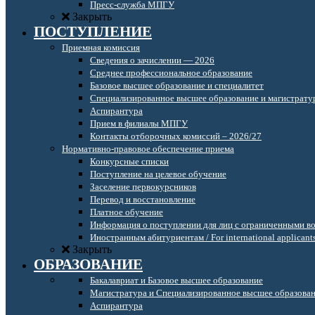
Пресс-служба МПГУ
Закрыть
ПОСТУПЛЕНИЕ
Приемная комиссия
Сведения о зачислении — 2026
Среднее профессиональное образование
Базовое высшее образование и специалитет
Специализированное высшее образование и магистрату
Аспирантура
Прием в филиалы МПГУ
Контакты отборочных комиссий – 2026/27
Нормативно-правовое обеспечение приема
Конкурсные списки
Поступление на целевое обучение
Заселение первокурсников
Перевод и восстановление
Платное обучение
Информация о поступлении для лиц с ограниченными в
Иностранным абитуриентам / For international applicant
Закрыть
ОБРАЗОВАНИЕ
Бакалавриат и Базовое высшее образование
Магистратура и Специализированное высшее образова
Аспирантура