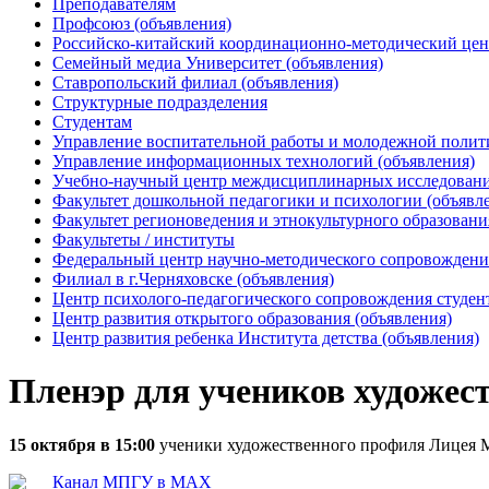
Преподавателям
Профсоюз (объявления)
Российско-китайский координационно-методический цен
Семейный медиа Университет (объявления)
Ставропольский филиал (объявления)
Структурные подразделения
Студентам
Управление воспитательной работы и молодежной полит
Управление информационных технологий (объявления)
Учебно-научный центр междисциплинарных исследований
Факультет дошкольной педагогики и психологии (объявл
Факультет регионоведения и этнокультурного образовани
Факультеты / институты
Федеральный центр научно-методического сопровождения
Филиал в г.Черняховске (объявления)
Центр психолого-педагогического сопровождения студен
Центр развития открытого образования (объявления)
Центр развития ребенка Института детства (объявления)
Пленэр для учеников художе
15 октября в 15:00
ученики художественного профиля Лицея М
Канал МПГУ в MAX