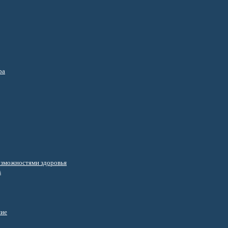
ра
озможностями здоровья
s
ние