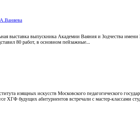
.А.Ваняева
льная выставка выпускника Академии Ваяния и Зодчества имен
ставил 80 работ, в основном пейзажные...
ститута изящных искусств Московского педагогического госуда
усе ХГФ будущих абитуриентов встречали с мастер-классами сту