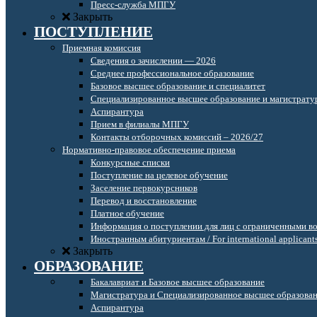
Пресс-служба МПГУ
Закрыть
ПОСТУПЛЕНИЕ
Приемная комиссия
Сведения о зачислении — 2026
Среднее профессиональное образование
Базовое высшее образование и специалитет
Специализированное высшее образование и магистрату
Аспирантура
Прием в филиалы МПГУ
Контакты отборочных комиссий – 2026/27
Нормативно-правовое обеспечение приема
Конкурсные списки
Поступление на целевое обучение
Заселение первокурсников
Перевод и восстановление
Платное обучение
Информация о поступлении для лиц с ограниченными в
Иностранным абитуриентам / For international applicant
Закрыть
ОБРАЗОВАНИЕ
Бакалавриат и Базовое высшее образование
Магистратура и Специализированное высшее образова
Аспирантура