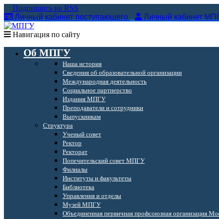
Подпишись на RSS
Личный кабинет поступающего
Личный кабинет МП
Навигация по сайту
Об МПГУ
Наша история
Сведения об образовательной организации
Международная деятельность
Социальное партнерство
Издания МПГУ
Преподаватели и сотрудники
Выпускникам
Структура
Ученый совет
Ректор
Ректорат
Попечительский совет МПГУ
Филиалы
Институты и факультеты
Библиотека
Управления и отделы
Музей МПГУ
Объединенная первичная профсоюзная организация Мос