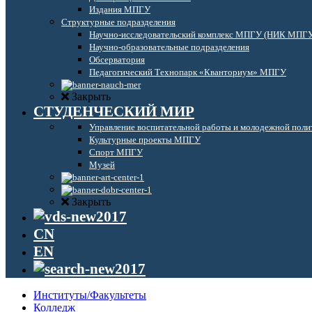
Издания МПГУ
Структурные подразделения
Научно-исследовательский комплекс МПГУ (НИК МПГ
Научно-образовательные подразделения
Обсерватория
Педагогический Технопарк «Кванториум» МПГУ
Закрыть
СТУДЕНЧЕСКИЙ МИР
Управление воспитательной работы и молодежной поли
Культурные проекты МПГУ
Спорт МПГУ
Музей
Закрыть
CN
EN
Институты/Факультеты
Колледж