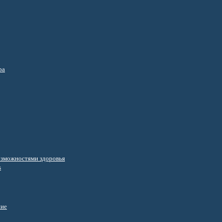
ра
озможностями здоровья
s
ние