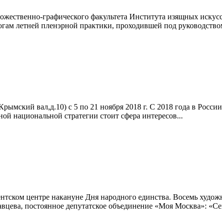
Художественно-графического факультета Института изящных иску
ам летней пленэрной практики, проходившей под руководством
ымский вал,д.10) с 5 по 21 ноября 2018 г. С 2018 года в Росс
нной национальной стратегии стоит сфера интересов...
нтском центре накануне Дня народного единства. Восемь худо
авцева, постоянное депутатское объединение «Моя Москва»: «С