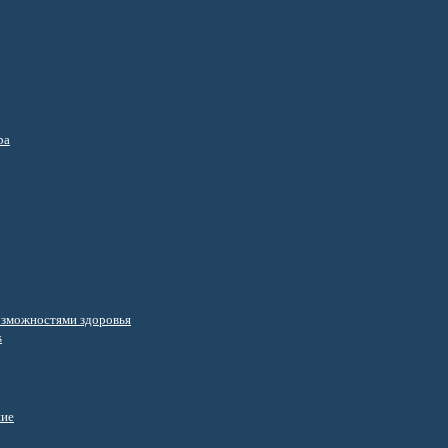
ра
озможностями здоровья
s
ние