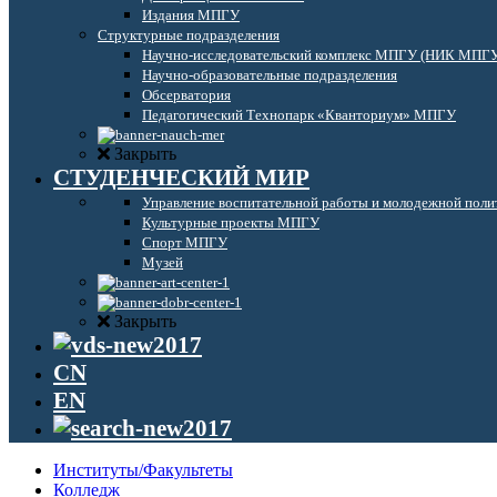
Издания МПГУ
Структурные подразделения
Научно-исследовательский комплекс МПГУ (НИК МПГ
Научно-образовательные подразделения
Обсерватория
Педагогический Технопарк «Кванториум» МПГУ
Закрыть
СТУДЕНЧЕСКИЙ МИР
Управление воспитательной работы и молодежной поли
Культурные проекты МПГУ
Спорт МПГУ
Музей
Закрыть
CN
EN
Институты/Факультеты
Колледж