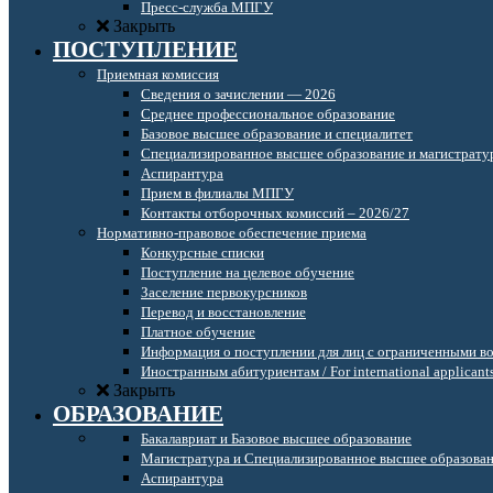
Пресс-служба МПГУ
Закрыть
ПОСТУПЛЕНИЕ
Приемная комиссия
Сведения о зачислении — 2026
Среднее профессиональное образование
Базовое высшее образование и специалитет
Специализированное высшее образование и магистрату
Аспирантура
Прием в филиалы МПГУ
Контакты отборочных комиссий – 2026/27
Нормативно-правовое обеспечение приема
Конкурсные списки
Поступление на целевое обучение
Заселение первокурсников
Перевод и восстановление
Платное обучение
Информация о поступлении для лиц с ограниченными в
Иностранным абитуриентам / For international applicant
Закрыть
ОБРАЗОВАНИЕ
Бакалавриат и Базовое высшее образование
Магистратура и Специализированное высшее образова
Аспирантура