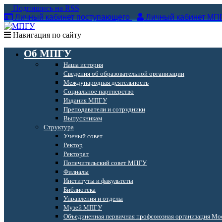
Подпишись на RSS
Личный кабинет поступающего
Личный кабинет МП
Навигация по сайту
Об МПГУ
Наша история
Сведения об образовательной организации
Международная деятельность
Социальное партнерство
Издания МПГУ
Преподаватели и сотрудники
Выпускникам
Структура
Ученый совет
Ректор
Ректорат
Попечительский совет МПГУ
Филиалы
Институты и факультеты
Библиотека
Управления и отделы
Музей МПГУ
Объединенная первичная профсоюзная организация Мос