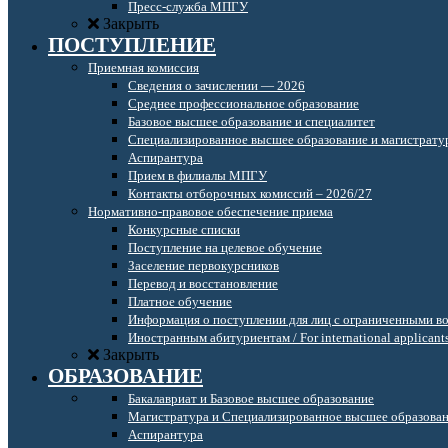
Пресс-служба МПГУ
Закрыть
ПОСТУПЛЕНИЕ
Приемная комиссия
Сведения о зачислении — 2026
Среднее профессиональное образование
Базовое высшее образование и специалитет
Специализированное высшее образование и магистрату
Аспирантура
Прием в филиалы МПГУ
Контакты отборочных комиссий – 2026/27
Нормативно-правовое обеспечение приема
Конкурсные списки
Поступление на целевое обучение
Заселение первокурсников
Перевод и восстановление
Платное обучение
Информация о поступлении для лиц с ограниченными в
Иностранным абитуриентам / For international applicant
Закрыть
ОБРАЗОВАНИЕ
Бакалавриат и Базовое высшее образование
Магистратура и Специализированное высшее образова
Аспирантура