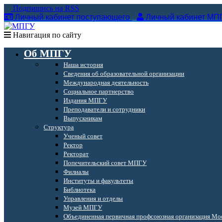
Подпишись на RSS
Личный кабинет поступающего
Личный кабинет МП
Навигация по сайту
Об МПГУ
Наша история
Сведения об образовательной организации
Международная деятельность
Социальное партнерство
Издания МПГУ
Преподаватели и сотрудники
Выпускникам
Структура
Ученый совет
Ректор
Ректорат
Попечительский совет МПГУ
Филиалы
Институты и факультеты
Библиотека
Управления и отделы
Музей МПГУ
Объединенная первичная профсоюзная организация Мос