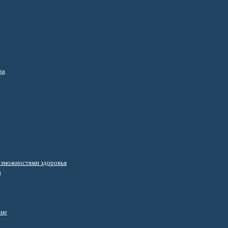
ра
озможностями здоровья
s
ние