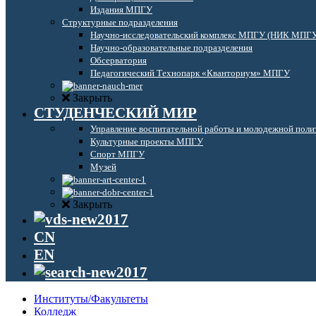
Издания МПГУ
Структурные подразделения
Научно-исследовательский комплекс МПГУ (НИК МПГ
Научно-образовательные подразделения
Обсерватория
Педагогический Технопарк «Кванториум» МПГУ
Закрыть
СТУДЕНЧЕСКИЙ МИР
Управление воспитательной работы и молодежной поли
Культурные проекты МПГУ
Спорт МПГУ
Музей
Закрыть
CN
EN
Институты/Факультеты
Колледж