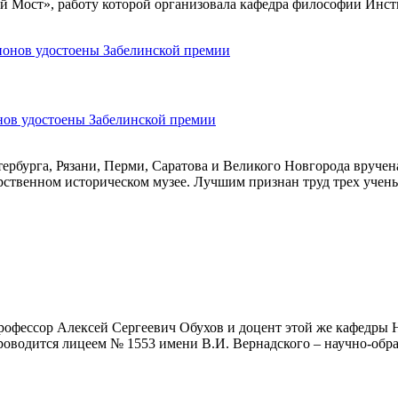
й Мост», работу которой организовала кафедра философии Инст
онов удостоены Забелинской премии
ербурга, Рязани, Перми, Саратова и Великого Новгорода вруче
рственном историческом музее. Лучшим признан труд трех уче
офессор Алексей Сергеевич Обухов и доцент этой же кафедры Н
роводится лицеем № 1553 имени В.И. Вернадского – научно-обр