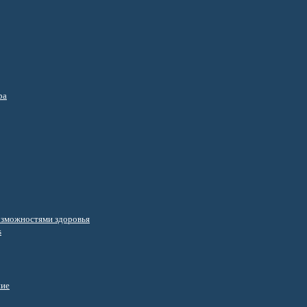
ра
озможностями здоровья
s
ние