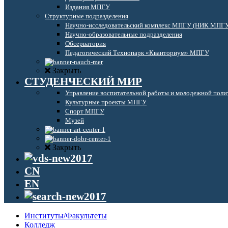
Издания МПГУ
Структурные подразделения
Научно-исследовательский комплекс МПГУ (НИК МПГ
Научно-образовательные подразделения
Обсерватория
Педагогический Технопарк «Кванториум» МПГУ
Закрыть
СТУДЕНЧЕСКИЙ МИР
Управление воспитательной работы и молодежной поли
Культурные проекты МПГУ
Спорт МПГУ
Музей
Закрыть
CN
EN
Институты/Факультеты
Колледж