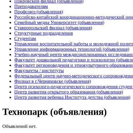
Покровский филиал (объявления)
Преподавателям
Профсоюз (объявления)
Российско-китайский координационно-методический цен
Семейный медиа Университет (объявления)
Ставропольский филиал (объявления)
Структурные подразделения
Студентам
Управление воспитательной работы и молодежной полит
Управление информационных технологий (объявления)
Учебно-научный центр междисциплинарных исследований
Факультет дошкольной педагогики и психологии (объявл
Факультет регионоведения и этнокультурного образовани
Факультеты / институты
Федеральный центр научно-методического сопровождения
Филиал в г.Черняховске (объявления)
Центр психолого-педагогического сопровождения студен
Центр развития открытого образования (объявления)
Центр развития ребенка Института детства (объявления)
Технопарк (объявления)
Объявлений нет.