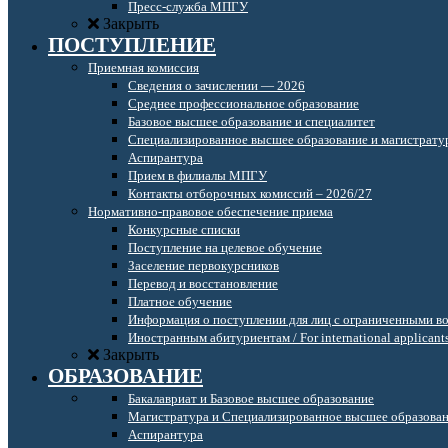
Пресс-служба МПГУ
Закрыть
ПОСТУПЛЕНИЕ
Приемная комиссия
Сведения о зачислении — 2026
Среднее профессиональное образование
Базовое высшее образование и специалитет
Специализированное высшее образование и магистрату
Аспирантура
Прием в филиалы МПГУ
Контакты отборочных комиссий – 2026/27
Нормативно-правовое обеспечение приема
Конкурсные списки
Поступление на целевое обучение
Заселение первокурсников
Перевод и восстановление
Платное обучение
Информация о поступлении для лиц с ограниченными в
Иностранным абитуриентам / For international applicant
Закрыть
ОБРАЗОВАНИЕ
Бакалавриат и Базовое высшее образование
Магистратура и Специализированное высшее образова
Аспирантура