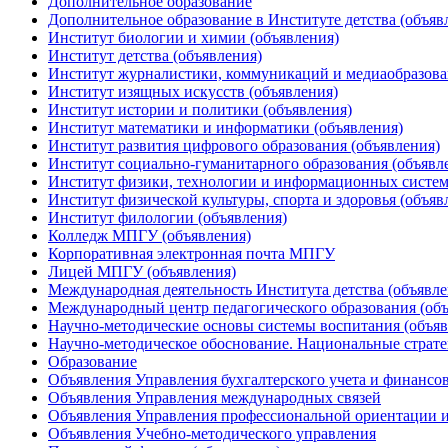
Дополнительное образование
Дополнительное образование в Институте детства (объяв
Институт биологии и химии (объявления)
Институт детства (объявления)
Институт журналистики, коммуникаций и медиаобразова
Институт изящных искусств (объявления)
Институт истории и политики (объявления)
Институт математики и информатики (объявления)
Институт развития цифрового образования (объявления)
Институт социально-гуманитарного образования (объявл
Институт физики, технологии и информационных систем
Институт физической культуры, спорта и здоровья (объяв
Институт филологии (объявления)
Колледж МПГУ (объявления)
Корпоративная электронная почта МПГУ
Лицей МПГУ (объявления)
Международная деятельность Института детства (объявле
Международный центр педагогического образования (объ
Научно-методические основы системы воспитания (объяв
Научно-методическое обоснование. Национальные стратег
Образование
Объявления Управления бухгалтерского учета и финансо
Объявления Управления международных связей
Объявления Управления профессиональной ориентации и
Объявления Учебно-методического управления