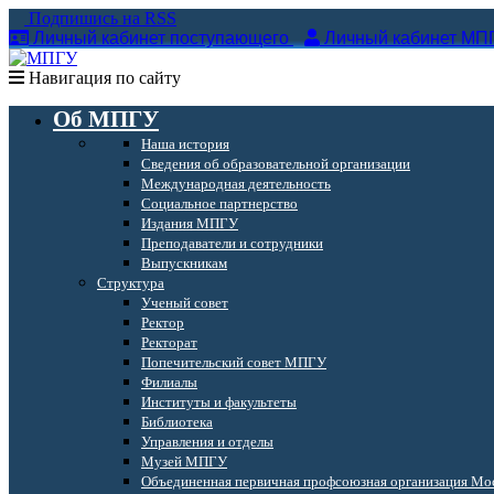
Подпишись на RSS
Личный кабинет поступающего
Личный кабинет МП
Навигация по сайту
Об МПГУ
Наша история
Сведения об образовательной организации
Международная деятельность
Социальное партнерство
Издания МПГУ
Преподаватели и сотрудники
Выпускникам
Структура
Ученый совет
Ректор
Ректорат
Попечительский совет МПГУ
Филиалы
Институты и факультеты
Библиотека
Управления и отделы
Музей МПГУ
Объединенная первичная профсоюзная организация Мос