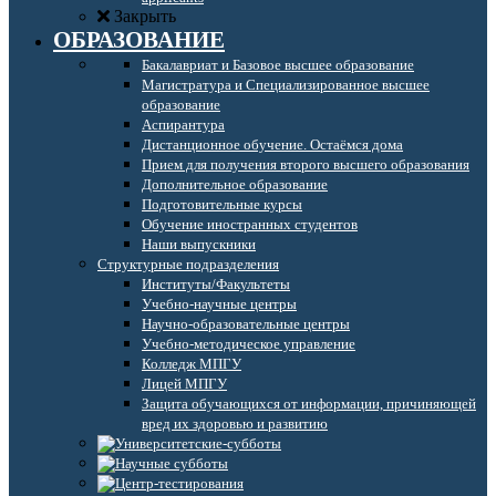
Закрыть
ОБРАЗОВАНИЕ
Бакалавриат и Базовое высшее образование
Магистратура и Специализированное высшее
образование
Аспирантура
Дистанционное обучение. Остаёмся дома
Прием для получения второго высшего образования
Дополнительное образование
Подготовительные курсы
Обучение иностранных студентов
Наши выпускники
Структурные подразделения
Институты/Факультеты
Учебно-научные центры
Научно-образовательные центры
Учебно-методическое управление
Колледж МПГУ
Лицей МПГУ
Защита обучающихся от информации, причиняющей
вред их здоровью и развитию