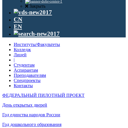
Закрыть
CN
EN
Институты/Факультеты
Колледж
Лицей
|
Студентам
Аспирантам
Преподавателям
Спецпроекты
Контакты
ФЕДЕРАЛЬНЫЙ ПИЛОТНЫЙ ПРОЕКТ
День открытых дверей
Год единства народов России
Год дошкольного образования