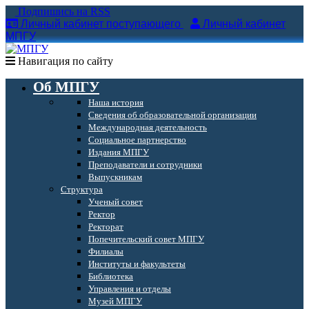
Подпишись на RSS
Личный кабинет поступающего
Личный кабинет
МПГУ
Навигация по сайту
Об МПГУ
Наша история
Сведения об образовательной организации
Международная деятельность
Социальное партнерство
Издания МПГУ
Преподаватели и сотрудники
Выпускникам
Структура
Ученый совет
Ректор
Ректорат
Попечительский совет МПГУ
Филиалы
Институты и факультеты
Библиотека
Управления и отделы
Музей МПГУ