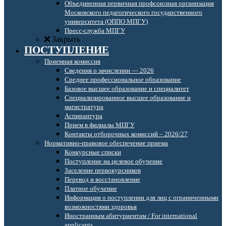
Объединенная первичная профсоюзная организация
Московского педагогического государственного
университета (ОППО МПГУ)
Пресс-служба МПГУ
Закрыть
ПОСТУПЛЕНИЕ
Приемная комиссия
Сведения о зачислении — 2026
Среднее профессиональное образование
Базовое высшее образование и специалитет
Специализированное высшее образование и
магистратура
Аспирантура
Прием в филиалы МПГУ
Контакты отборочных комиссий – 2026/27
Нормативно-правовое обеспечение приема
Конкурсные списки
Поступление на целевое обучение
Заселение первокурсников
Перевод и восстановление
Платное обучение
Информация о поступлении для лиц с ограниченными
возможностями здоровья
Иностранным абитуриентам / For international
applicants