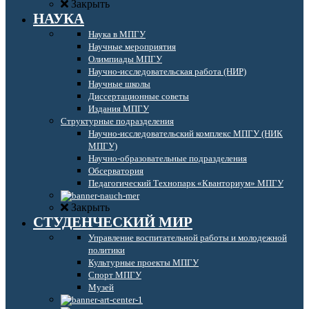
Закрыть
НАУКА
Наука в МПГУ
Научные мероприятия
Олимпиады МПГУ
Научно-исследовательская работа (НИР)
Научные школы
Диссертационные советы
Издания МПГУ
Структурные подразделения
Научно-исследовательский комплекс МПГУ (НИК
МПГУ)
Научно-образовательные подразделения
Обсерватория
Педагогический Технопарк «Кванториум» МПГУ
Закрыть
СТУДЕНЧЕСКИЙ МИР
Управление воспитательной работы и молодежной
политики
Культурные проекты МПГУ
Спорт МПГУ
Музей