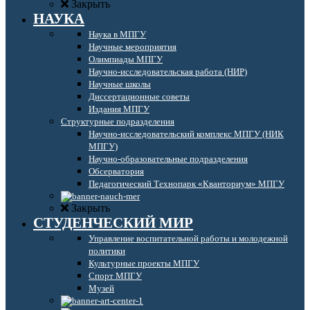
Закрыть
НАУКА
Наука в МПГУ
Научные мероприятия
Олимпиады МПГУ
Научно-исследовательская работа (НИР)
Научные школы
Диссертационные советы
Издания МПГУ
Структурные подразделения
Научно-исследовательский комплекс МПГУ (НИК
МПГУ)
Научно-образовательные подразделения
Обсерватория
Педагогический Технопарк «Кванториум» МПГУ
Закрыть
СТУДЕНЧЕСКИЙ МИР
Управление воспитательной работы и молодежной
политики
Культурные проекты МПГУ
Спорт МПГУ
Музей