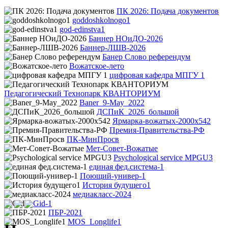
ПК 2026: Подача документов
goddoshkolnogo1
god-edinstva1
Баннер НОиДО-2026
Баннер-ЛШВ-2026
Банер Слово референдум
Вожатское-лето
цифровая кафедра МПГУ 1
Педагогический Технопарк КВАНТОРИУМ
Baner_9-May_2022
ДСПиК_2026_большой
Ярмарка-вожатых-2000х542
Премия-Правительства-РФ
ПК-МинПросв
Мет-Совет-Вожатые
Psychological service MPGU3
единая фед.система-1
Поющий-универ-1
История будущего1
медиакласс-2024
Gid-1
ПБР-2021
MOS_Longlife1