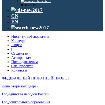
Закрыть
CN
EN
Институты/Факультеты
Колледж
Лицей
|
Студентам
Аспирантам
Преподавателям
Спецпроекты
Контакты
ФЕДЕРАЛЬНЫЙ ПИЛОТНЫЙ ПРОЕКТ
День открытых дверей
Год единства народов России
Год дошкольного образования