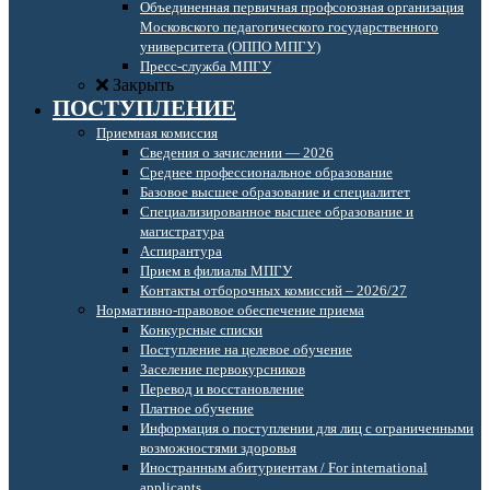
Объединенная первичная профсоюзная организация
Московского педагогического государственного
университета (ОППО МПГУ)
Пресс-служба МПГУ
Закрыть
ПОСТУПЛЕНИЕ
Приемная комиссия
Сведения о зачислении — 2026
Среднее профессиональное образование
Базовое высшее образование и специалитет
Специализированное высшее образование и
магистратура
Аспирантура
Прием в филиалы МПГУ
Контакты отборочных комиссий – 2026/27
Нормативно-правовое обеспечение приема
Конкурсные списки
Поступление на целевое обучение
Заселение первокурсников
Перевод и восстановление
Платное обучение
Информация о поступлении для лиц с ограниченными
возможностями здоровья
Иностранным абитуриентам / For international
applicants