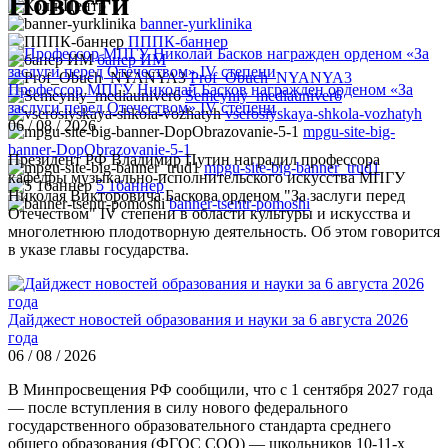
Новости
banner-yurklinika
ПППК-баннер
банер ИМ
Prof_Obuch_NYANYA3
Профессор МПГУ Николай Басков награжден орденом «За
Semeyniy_mediauniver6
заслуги перед Отечеством» IV степени
vserosiyskaya-shkola-vozhatyh
06 / 08 / 2026
mpgu-site-big-
banner-DopObrazovanie-5-1
Президент РФ Владимир Путин наградил профессора
mpgu-site-big-banner_trud1
кафедры музыкально-исполнительского искусства МПГУ
5 1баннер
Николая Викторовича Баскова орденом "За заслуги перед
banner-tsentr-pomoshi
Отечеством" IV степени в области культуры и искусства и
многолетнюю плодотворную деятельность. Об этом говорится
в указе главы государства.
Дайджест новостей образования и науки за 6 августа 2026
года
06 / 08 / 2026
В Минпросвещения РФ сообщили, что с 1 сентября 2027 года
— после вступления в силу нового федерального
государственного образовательного стандарта среднего
общего образования (ФГОС СОО) — школьников 10-11-х