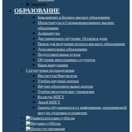
Закрыть
ОБРАЗОВАНИЕ
Бакалавриат и Базовое высшее образование
Магистратура и Специализированное высшее
образование
Аспирантура
Дистанционное обучение. Остаёмся дома
Прием для получения второго высшего образования
Дополнительное образование
Подготовительные курсы
Обучение иностранных студентов
Наши выпускники
Структурные подразделения
Институты/Факультеты
Учебно-научные центры
Научно-образовательные центры
Учебно-методическое управление
Колледж МПГУ
Лицей МПГУ
Защита обучающихся от информации, причиняющей
вред их здоровью и развитию