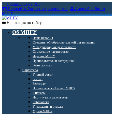
Подпишись на RSS
Личный кабинет поступающего
Личный кабинет
МПГУ
Навигация по сайту
Об МПГУ
Наша история
Сведения об образовательной организации
Международная деятельность
Социальное партнерство
Издания МПГУ
Преподаватели и сотрудники
Выпускникам
Структура
Ученый совет
Ректор
Ректорат
Попечительский совет МПГУ
Филиалы
Институты и факультеты
Библиотека
Управления и отделы
Музей МПГУ